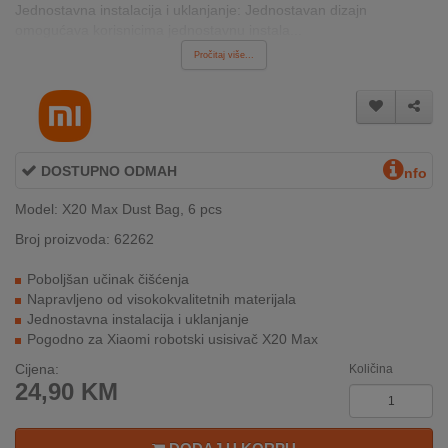
Jednostavna instalacija i uklanjanje: Jednostavan dizajn
INTERNO
omogućava korisnicima jednostavnu instala...
Pročitaj više...
MOJ
NALOG
AKCIJE
DOSTUPNO ODMAH
nfo
BRENDOVI
Model: X20 Max Dust Bag, 6 pcs
Broj proizvoda: 62262
NOVO
U
Poboljšan učinak čišćenja
PONUDI
Napravljeno od visokokvalitetnih materijala
Jednostavna instalacija i uklanjanje
KONTAKT
Pogodno za Xiaomi robotski usisivač X20 Max
Cijena:
Količina
KUPOVINA
24,90
KM
NA
RATE