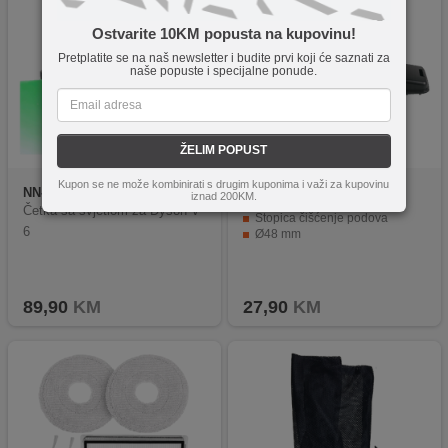
Ostvarite 10KM popusta na kupovinu!
Pretplatite se na naš newsletter i budite prvi koji će saznati za
naše popuste i specijalne ponude.
ŽELIM POPUST
Kupon se ne može kombinirati s drugim kuponima i važi za kupovinu
NN-Su
V6 Soft Velvet
DeWALT
DXVA19-1900D
iznad 200KM.
Suction Head
Četka sa svjetlom za Dyson V
Stopica čišćenje podova
6
Ø48 mm
89,90
KM
27,90
KM