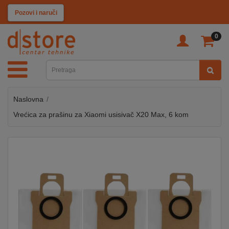
KATEGORIJE
Pozovi i naruči
0
TV
&
SAT
Naslovna
MOBILNI
UREĐAJI
Vrećica za prašinu za Xiaomi usisivač X20 Max, 6 kom
AUDIO
KABLOVI
KUĆANSKI
APARATI