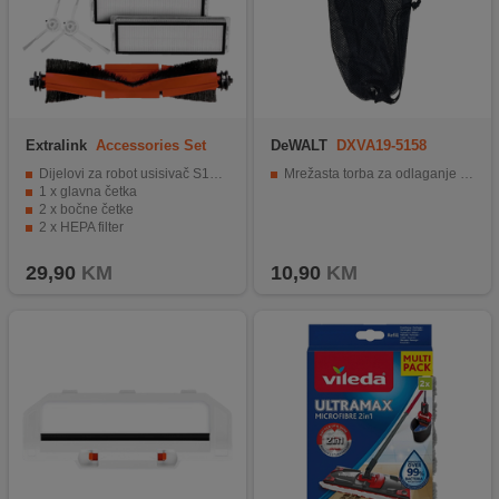
Extralink
Accessories Set
DeWALT
DXVA19-5158
Xiaomi Vacuum
Dijelovi za robot usisivač S10+ X10+ X20+
Mrežasta torba za odlaganje pribora
1 x glavna četka
2 x bočne četke
2 x HEPA filter
2 x krpa za brisanje (mop)
29,90
KM
10,90
KM