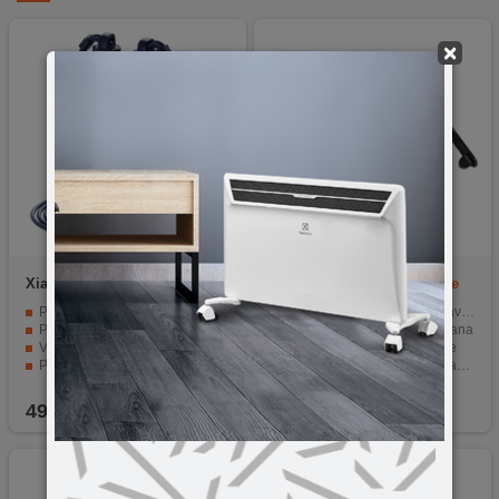
×
Xiaomi
Smart Jump Rope
Xiaomi
Roll Brush Dreame
M12/M12 Pro
Pametno preskakanje za vrhunsku formu
Rezervna roll četka za usisavač Dream M12/M12 Pro
Precizno praćenje i napredna statistika
Materijal: krpa od mikrovlakana
Više načina vježbanja – za svakog korisnika
Lako se uklanja i zamjenjuje
Pametno povezivanje i izvještavanje
Preporučuje se zamjena svaka 2-3 mjeseca
Ergonomski dizajn i prilagodljiva duljina
49,90
KM
19,90
KM