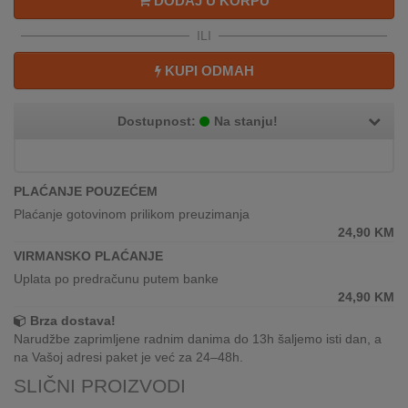
DODAJ U KORPU
REKLAMACIJA
I
ILI
SERVIS
KUPI ODMAH
O
NAMA
Dostupnost:
Na stanju!
KATALOZI
KAKO
PLAĆANJE POUZEĆEM
KUPITI?
Plaćanje gotovinom prilikom preuzimanja
24,90
KM
KUPOVINA
VIRMANSKO PLAĆANJE
IZ
Uplata po predračunu putem banke
INOSTRANSTVA
24,90
KM
Brza dostava!
OZNAKE
Narudžbe zaprimljene radnim danima do 13h šaljemo isti dan, a
ENERGETSKE
na Vašoj adresi paket je već za 24–48h.
UČINKOVITOSTI
SLIČNI PROIZVODI
DIGITALIS