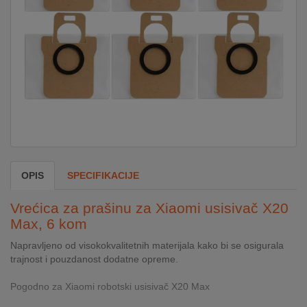
DOM
&
ALATI
ENERGIJA
KLIMATIZACIJA
OPIS
SPECIFIKACIJE
SECURITY
Vrećica za prašinu za Xiaomi usisivač X20
Max, 6 kom
Napravljeno od visokokvalitetnih materijala kako bi se osigurala
PC
trajnost i pouzdanost dodatne opreme.
&
GAME
Pogodno za Xiaomi robotski usisivač X20 Max