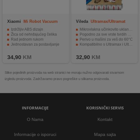
Xiaomi
Mi Robot Vacuum
Vileda
Ultramax/Ultramat
S10 Brush Cover
Turbo, 2 pcs
Izdržljiv ABS dizajn
Mikrovlakna učinkovito uklanjaju prljavštinu i masnoće
Žica od nehrđajućeg čelika
Pogodno za sve vrste tvrdih podnih površina
Rad jednom rukom
Perivo u mašini za veš do 60°C
Jednostavan za postavljanje
Kompatibilno s Ultramax i Ultramat Turbo mopovima
Kompatibilan s Xiaomi Robot Vacuum S10
Pakovanje sadrži dvije zamjenske navlake
34,90
KM
32,90
KM
Slike pojedinih proizvoda na web stranici ne moraju nužno odgovarati stvarnom
izgledu proizvoda. Zadržavamo pravo pogreške u slikama proizvoda.
INFORMACIJE
KORISNIČKI SERVIS
O Nama
Kontakt
Informacije o isporuci
Mapa sajta