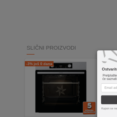
INTERNO
MOJ
NALOG
AKCIJE
SLIČNI PROIZVODI
BRENDOVI
NOVO
-3% još 0 dana
U
Ostvari
PONUDI
Pretplatit
će saznati
KONTAKT
KUPOVINA
NA
RATE
Kupon se ne