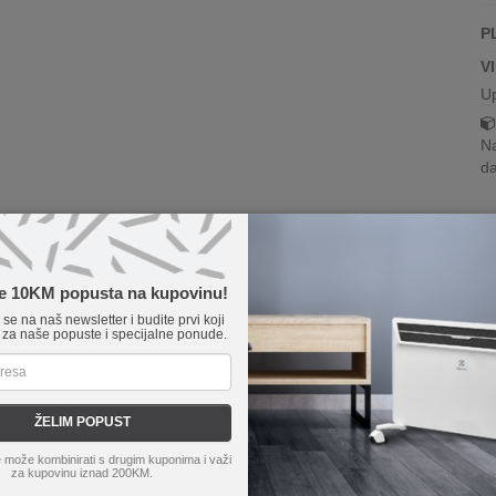
P
V
U
Na
da
te 10KM popusta na kupovinu!
e se na naš newsletter i budite prvi koji
 za naše popuste i specijalne ponude.
ŽELIM POPUST
 može kombinirati s drugim kuponima i važi
za kupovinu iznad 200KM.