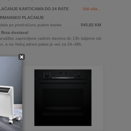
LAĆANJE KARTICAMA DO 24 RATE
Vidi više...
IRMANSKO PLAĆANJE
plata po predračunu putem banke
545,82
KM
Brza dostava!
rudžbe zaprimljene radnim danima do 13h šaljemo isti
n, a na Vašoj adresi paket je već za 24–48h.
×