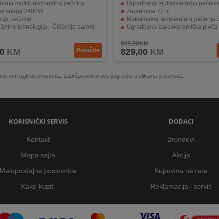
bena multifunkcionalna pećnica
Ugradbena multisistemska pećnica BO673
a snaga 2400W
Zapremina 77 lit.
cija pećnice
Maksimalna temperatura pečenja 
Shine tehnologija - Čišćenje parom
Ugradbena staklokeramička ploča ECT
isplay - Touchcontrol
Priključna snaga 6500 W
899,90KM
0
KM
Poručite
829,00
KM
 stvarnom izgledu proizvoda. Zadržavamo pravo pogreške u slikama proizvoda.
KORISNIČKI SERVIS
DODACI
Kontakt
Brendovi
Mapa sajta
Akcija
Maloprodajne poslovnice
Kupovina na rate
Kako kupiti
Reklamacija i servis