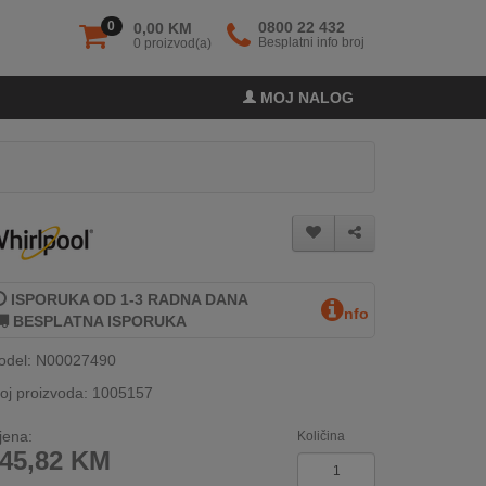
0
0800 22 432
0,00 KM
Besplatni info broj
0 proizvod(a)
MOJ NALOG
ISPORUKA OD 1-3 RADNA DANA
nfo
BESPLATNA ISPORUKA
odel: N00027490
oj proizvoda: 1005157
jena:
Količina
45,82
KM