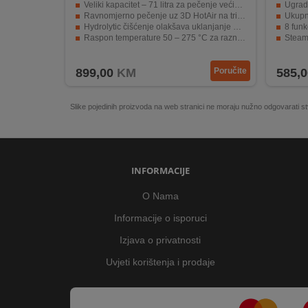
Veliki kapacitet – 71 litra za pečenje većih porcija
Ugrad
Ravnomjerno pečenje uz 3D HotAir na tri razine
Ukupn
Hydrolytic čišćenje olakšava uklanjanje nečistoća
8 funk
Raspon temperature 50 – 275 °C za raznovrsne recepte
Steam
LED zaslon s funkcijama timer-a i uvlačive tipke
LED D
899,00
KM
Poručite
585,0
Slike pojedinih proizvoda na web stranici ne moraju nužno odgovarati
INFORMACIJE
O Nama
Informacije o isporuci
Izjava o privatnosti
Uvjeti korištenja i prodaje