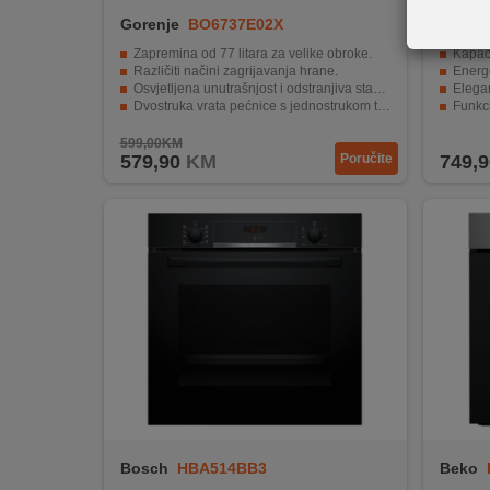
REKLAMACIJA
Gorenje
BO6737E02X
Bosch
I
SERVIS
Zapremina od 77 litara za velike obroke.
Kapaci
Različiti načini zagrijavanja hrane.
Energe
Osvjetljena unutrašnjost i odstranjiva staklena površina.
Elegan
O
Dvostruka vrata pećnice s jednostrukom temperaturnom refleksijom.
Funkci
Termoelektrični osigurač za automatsko isključivanje.
Jednos
NAMA
599,00KM
579,90
KM
Poručite
749,9
KATALOZI
KAKO
KUPITI?
KUPOVINA
IZ
INOSTRANSTVA
OZNAKE
ENERGETSKE
UČINKOVITOSTI
Bosch
HBA514BB3
Beko
DIGITALIS