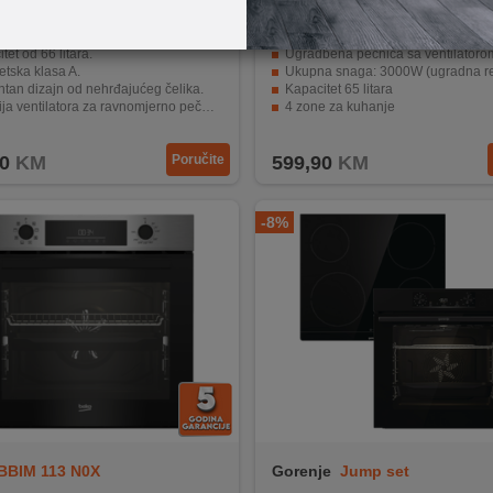
HBF114ES0
Tesla
BO901MB+HV6401MB
tet od 66 litara.
Ugradbena pećnica sa ventilatorom i staklokeramička ploča 
tska klasa A.
Ukupna snaga: 3000W (ugradna rerna) / 5500 - 6600
tan dizajn od nehrđajućeg čelika.
Kapacitet 65 litara
ja ventilatora za ravnomjerno pečenje.
4 zone za kuhanje
tavne kontrole i unutrašnje svjetlo.
Način upravljanja: 2 dugmeta + tipke (ugradna rerna) / Sensor To
0
KM
Poručite
599,90
KM
-8%
BBIM 113 N0X
Gorenje
Jump set
(BO6735E02BK+ECT641BSC)