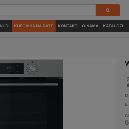
NUDI
KUPOVINA NA RATE
KONTAKT
O NAMA
KATALOZI
M
Br
Ci
5