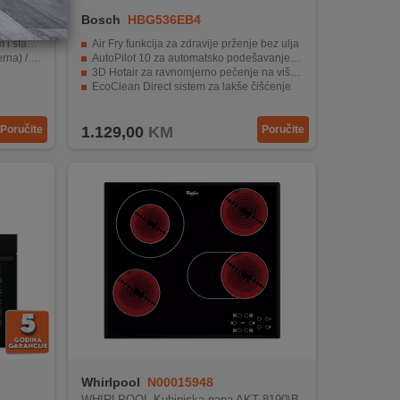
Bosch
HBG536EB4
za kuhanje
Air Fry funkcija za zdravije prženje bez ulja
W (ploča)
AutoPilot 10 za automatsko podešavanje pečenja
3D Hotair za ravnomjerno pečenje na više nivoa
EcoClean Direct sistem za lakše čišćenje
uch (ploča)
Moderan dizajn s uvlačnim gumbima i LCD zaslonom
Poručite
1.129,00
KM
Poručite
Whirlpool
N00015948
WHIRLPOOL Kuhinjska napa AKT 8190\B