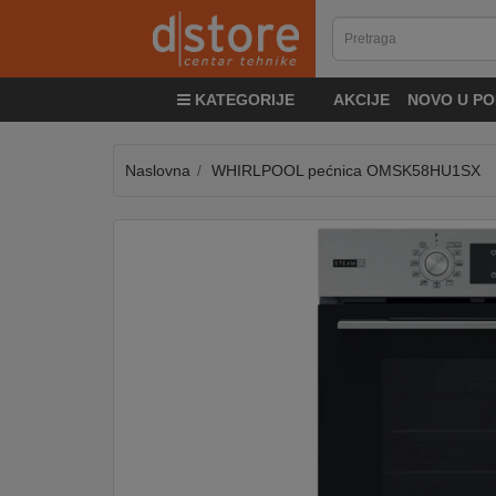
KATEGORIJE
KATEGORIJE
AKCIJE
NOVO U PO
TV
&
SAT
Naslovna
WHIRLPOOL pećnica OMSK58HU1SX
MOBILNI
UREĐAJI
AUDIO
KABLOVI
KUĆANSKI
APARATI