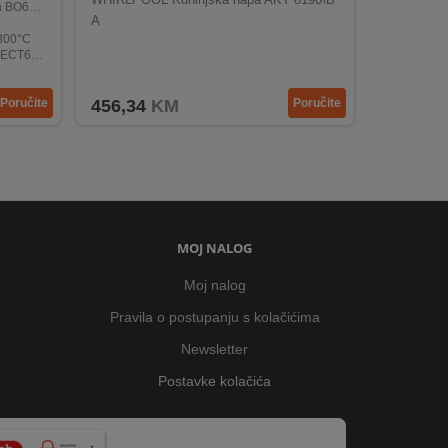
5E02BK
A
300°C
641BSC
Poručite
456,34
KM
Poručite
MOJ NALOG
Moj nalog
Pravila o postupanju s kolačićima
Newsletter
Postavke kolačića