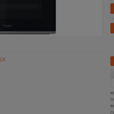
SX
P
Pl
P
Pl