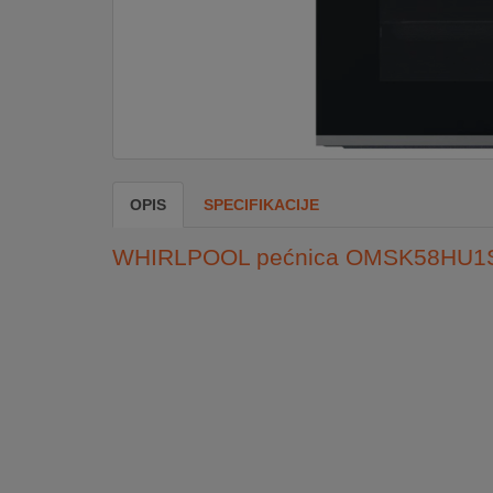
DOM
&
ALATI
ENERGIJA
OPIS
SPECIFIKACIJE
KLIMATIZACIJA
WHIRLPOOL pećnica OMSK58HU1
SECURITY
PC
&
GAME