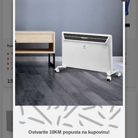
home
TE01712
NN-Su
Car Air Outlet
Cleaning Brush,set
Sprej, čistač klima uređaja za automobil
Četke za čišćenje unutrašnjosti automobila
Uklanja prljavštinu koja uzrokuje neugodne mirise
Udobno držanje, protuklizna tekstura
Osigurava svjež i čist zrak u putničkom prostoru
5 različitih veličina četkica za čišćenje
Pakiranje 150 ml.
Materijal: plastika + PP svila + vlaknasta tkanina
Za čišćenje otvora zraka, instrument table ...
15,90
KM
19,90
KM
Ostvarite 10KM popusta na kupovinu!