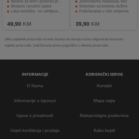
Idealno za dom i poslovni prostor
Jednostavna instalacija, bez bušenja
Moderni i prozirni izgled
Slobodan za kontrolu dužine
Laka montaža - ne zahtijeva majstora
Podešavanje u više smjerova
Kompatibilan s uređajima od 18000-24000 BTU
Jednostavan za čišćenje
49,90
KM
39,90
KM
Slike pojedinih proizvoda na web stranici ne moraju nužno odgovarati stvarnom
izgledu proizvoda. Zadržavamo pravo pogreške u slikama proizvoda.
INFORMACIJE
KORISNIČKI SERVIS
O Nama
Kontakt
Informacije o isporuci
Mapa sajta
Izjava o privatnosti
Maloprodajne poslovnice
Uvjeti korištenja i prodaje
Kako kupiti