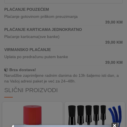
REKLAMACIJA
I
PLAĆANJE POUZEĆEM
SERVIS
Plaćanje gotovinom prilikom preuzimanja
39,00
KM
O
PLAĆANJE KARTICAMA JEDNOKRATNO
NAMA
Plaćanje karticama(sve banke)
39,00
KM
KATALOZI
VIRMANSKO PLAĆANJE
Uplata po predračunu putem banke
KAKO
39,00
KM
KUPITI?
Brza dostava!
Narudžbe zaprimljene radnim danima do 13h šaljemo isti dan, a
KUPOVINA
na Vašoj adresi paket je već za 24–48h.
IZ
INOSTRANSTVA
SLIČNI PROIZVODI
OZNAKE
ENERGETSKE
UČINKOVITOSTI
×
DIGITALIS