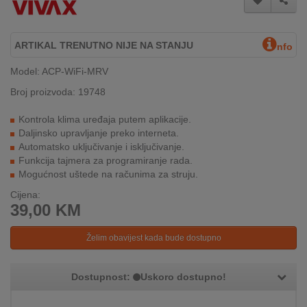
INTERNO
ARTIKAL TRENUTNO NIJE NA STANJU
nfo
MOJ
Model: ACP-WiFi-MRV
NALOG
Broj proizvoda: 19748
AKCIJE
Kontrola klima uređaja putem aplikacije.
Daljinsko upravljanje preko interneta.
BRENDOVI
Automatsko uključivanje i isključivanje.
Funkcija tajmera za programiranje rada.
NOVO
Mogućnost uštede na računima za struju.
U
PONUDI
Cijena:
39,00
KM
KONTAKT
Želim obavijest kada bude dostupno
KUPOVINA
NA
Dostupnost:
Uskoro dostupno!
RATE