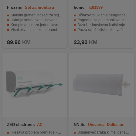
Frozzini
Set za montažu
home
TE01999
klima uređaja 18/24
Stabilni gumeni nosači za sigurnu montažu.
Učinkovito uklanja neugodne mirise
Uklanja kondenzat s odvodnim crijevom.
Pogodno za automobilske, mobilne i split klima uređaje
Kompletan set za jednostavnu instalaciju.
Brzo i jednostavno korištenje, čak i na teško dostupnim mjestima
Visokokvalitetne komponente za pouzdanost i trajnost.
Pruža svjež i čist zrak u vašem domu ili vozilu
Pogodan za profesionalne i kućne majstore.
Pakiranje 400 ml.
89,90
KM
23,90
KM
ZED electronic
AC
NN-Su
Universal Deflector
DEFLECTOR-1824
Rješava problem prehlade - otklanja neprijatan osjećaj
Usmjerivač zraka klime, deflektor