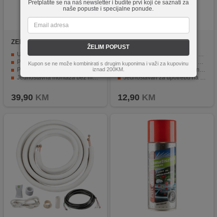
Pretplatite se na naš newsletter i budite prvi koji će saznati za
naše popuste i specijalne ponude.
ZED electronic
AC
Stac Plastic
A02237
ŽELIM POPUST
DEFLECTOR-0912
Usmjerava hladni zrak klima uređaja.
Uklanja naslage prljavštine, bakterija i plijesni.
Poboljšava udobnost u prostoriji.
Poseban kemijski sastav za efikasan učinak.
Kupon se ne može kombinirati s drugim kuponima i važi za kupovinu
iznad 200KM.
Proziran i moderan dizajn.
Smanjuje rizik od alergija i infekcija.
Jednostavna montaža bez majstora.
Jednostavan za upotrebu na različitim klima uređajima.
Kompatibilan s uređajima od 9000 i 12000 bTu.
Uklanja neugodne mirise i poboljšava protok zraka.
39,90
KM
12,90
KM