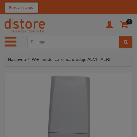
KATEGORIJE
Pozovi i naruči
0
TV
&
SAT
Naslovna
WiFi modul za klima uređaje AEVI - AERI
MOBILNI
UREĐAJI
AUDIO
KABLOVI
KUĆANSKI
APARATI