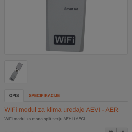
DOM
&
ALATI
ENERGIJA
KLIMATIZACIJA
SECURITY
OPIS
SPECIFIKACIJE
PC
WiFi modul za klima uređaje AEVI - AERI
&
GAME
WiFi modul za mono split seriju AEHI i AECI