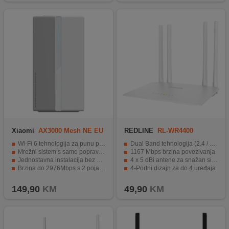
Xiaomi
AX3000 Mesh NE EU
REDLINE
RL-WR4400
Wi-Fi 6 tehnologija za punu pokrivenost
Dual Band tehnologija (2.4 / 5 GHz)
Mrežni sistem s samo popravljanjem
1167 Mbps brzina povezivanja
Jednostavna instalacija bez stručnosti
4 x 5 dBi antene za snažan signal
Brzina do 2976Mbps s 2 pojasa
4-Portni dizajn za do 4 uređaja
OFDMA tehnologija za manje kašnjenja
Napredne sigurnosne funkcije za zaštitu mreže
149,90
KM
49,90
KM