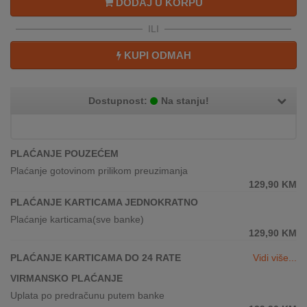
DODAJ U KORPU
REKLAMACIJA
I
ILI
SERVIS
KUPI ODMAH
O
NAMA
Dostupnost:
Na stanju!
KATALOZI
KAKO
PLAĆANJE POUZEĆEM
KUPITI?
Plaćanje gotovinom prilikom preuzimanja
129,90
KM
KUPOVINA
IZ
PLAĆANJE KARTICAMA JEDNOKRATNO
INOSTRANSTVA
Plaćanje karticama(sve banke)
129,90
KM
OZNAKE
ENERGETSKE
PLAĆANJE KARTICAMA DO 24 RATE
Vidi više...
UČINKOVITOSTI
VIRMANSKO PLAĆANJE
Uplata po predračunu putem banke
DIGITALIS