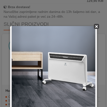
129,90
KM
Brza dostava!
Narudžbe zaprimljene radnim danima do 13h šaljemo isti dan, a
na Vašoj adresi paket je već za 24–48h.
SLIČNI PROIZVODI
×
Huawei
5dBi, SMA, Router
REDLINE
LTE-12
Antenna
Omni antena za 4G Huawei ruter
4G LTE podrška za brzi internet.
5 dBi
Integrirani 4G LTE modem s SIM utorom.
Konektor SMA muški
WiFi brzine do 300 Mbps.