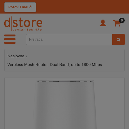
KATEGORIJE
Pozovi i naruči
0
TV
&
SAT
Naslovna
MOBILNI
UREĐAJI
Wireless Mesh Router, Dual Band, up to 1800 Mbps
AUDIO
KABLOVI
KUĆANSKI
APARATI