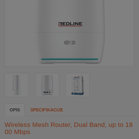
DOM
&
ALATI
ENERGIJA
KLIMATIZACIJA
SECURITY
OPIS
SPECIFIKACIJE
PC
&
Wireless Mesh Router, Dual Band, up to 18
GAME
00 Mbps