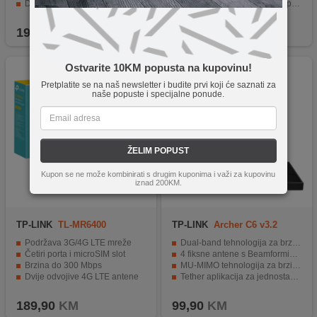
Dužina antene 19 cm
Napredne antene za veliku pokrivenost.
Polarizacija vertikalna
Svestranost s podrškom za različite vrste povezivanja.
19,90
KM
119,90
KM
Ostvarite 10KM popusta na kupovinu!
Pretplatite se na naš newsletter i budite prvi koji će saznati za
naše popuste i specijalne ponude.
ŽELIM POPUST
Kupon se ne može kombinirati s drugim kuponima i važi za kupovinu
iznad 200KM.
TP-LINK
TL-MR6400
TP-LINK
Archer C6 v3.2
Podržava 3G/4G LTE mreže
Dual-band tehnologija za brz internet.
Četiri porta i microSIM slot
4 fiksne antene s Beamforming tehnologijom.
Brzina do 300 Mbps
MU-MIMO tehnologija za brzi prijenos podataka.
Dvije odvojive 4G LTE antene
Tether aplikacija za jednostavno upravljanje mrežom.
WiFi ON/OFF i WPS/RESET tipke
Napredna WiFi enkripcija za sigurnost podataka.
189,90
KM
99,90
KM