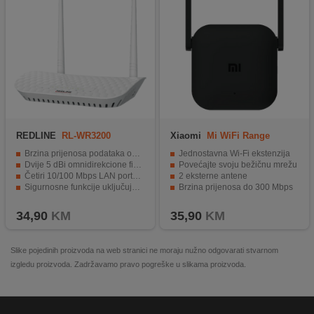
REDLINE
RL-WR3200
Xiaomi
Mi WiFi Range
Extender Pro
Brzina prijenosa podataka od 300 Mbps.
Jednostavna Wi-Fi ekstenzija
Dvije 5 dBi omnidirekcione fiksne antene.
Povećajte svoju bežičnu mrežu
Četiri 10/100 Mbps LAN portova i jedan 10/100 Mbps WAN port.
2 eksterne antene
Sigurnosne funkcije uključujući 64/128/152-bit WEP/WPA/WPA2 i WPA-PSK/WPA2-PSK.
Brzina prijenosa do 300 Mbps
Idealno za kućnu uporabu i manja poslovna okruženja.
Podržava do 16 uređaja povezanih istovremeno
34,90
KM
35,90
KM
Slike pojedinih proizvoda na web stranici ne moraju nužno odgovarati stvarnom
izgledu proizvoda. Zadržavamo pravo pogreške u slikama proizvoda.