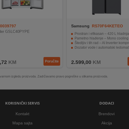
0039797
Samsung
RS70F64KETEO
žider GSLC40PYPE
Prostran i efikasan – 420 L hladnjaka + 220 L z
Pametno hlađenje – Mono cooling + SpaceMax™ te
Štedljiv i tih rad – AI Inverter komp
Dozator vode i automatski ledomat za svakodnevnu pr
Pametno upravljanje – ugrađeni Wi-Fi i Sma
,72
KM
Poručite
2.599,00
KM
 stvarnom izgledu proizvoda. Zadržavamo pravo pogreške u slikama proizvoda.
KORISNIČKI SERVIS
DODACI
Kontakt
Brendovi
Mapa sajta
Akcija