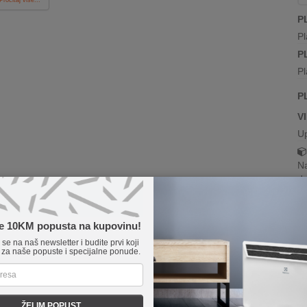
P
Pl
P
Pl
P
V
U
Na
da
te 10KM popusta na kupovinu!
-10%
e se na naš newsletter i budite prvi koji
 za naše popuste i specijalne ponude.
ŽELIM POPUST