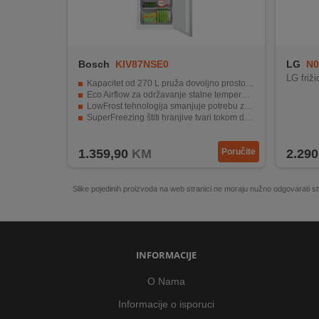
Bosch
KIV87NSE0
LG
N0
LG fri
Kapacitet od 270 L pruža dovoljno prostora za hranu i zamrzavanje
Eco Airflow za održavanje stalne temperature u frižideru
LowFrost tehnologija smanjuje potrebu za odleđivanjem
SuperFreezing štiti hranjive tvari tokom dodavanja svježih namirnica
Tih rad (35 dB) i alarm za vrata čine ga diskretnim i praktičnim izborom
1.359,90
KM
Poručite
2.290
Slike pojedinih proizvoda na web stranici ne moraju nužno odgovarati
INFORMACIJE
O Nama
Informacije o isporuci