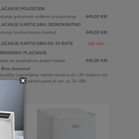
LAĆANJE POUZEĆEM
aćanje gotovinom prilikom preuzimanja
449,00
KM
LAĆANJE KARTICAMA JEDNOKRATNO
aćanje karticama(sve banke)
449,00
KM
LAĆANJE KARTICAMA DO 24 RATE
Vidi više...
IRMANSKO PLAĆANJE
plata po predračunu putem banke
449,00
KM
Brza dostava!
rudžbe zaprimljene radnim danima do 13h šaljemo isti
×
n, a na Vašoj adresi paket je već za 24–48h.