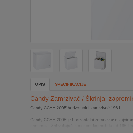
DOM
&
ALATI
ENERGIJA
KLIMATIZACIJA
OPIS
SPECIFIKACIJE
SECURITY
Candy Zamrzivač / Škrinja, zapremin
PC
Candy CCHH 200E horizontalni zamrzivač 196 l
&
GAME
Candy CCHH 200E je horizontalni zamrzivač dizajniran z
namirnica. Zahvaljujući korisnom kapacitetu od 196 lita