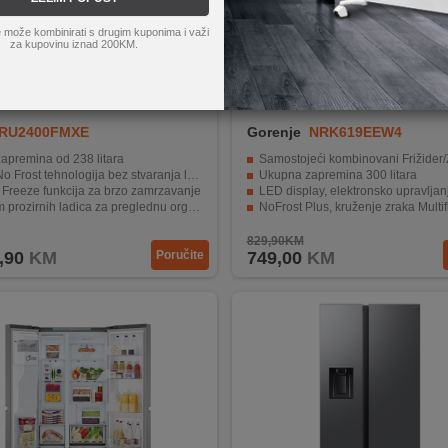
 može kombinirati s drugim kuponima i važi
za kupovinu iznad 200KM.
RU2400FMXE
Gorenje
NRK619EEW4
apremina od 238 litara
Samostojeći kombinovani Frižider/Zam
No Frost tehnologija bez stvaranja leda
Ukupna zapremina 300 litara
 Freeze funkcija za brzo zamrzavanje
LED display, elektronsko upravljanje, digitalni prikaz t
rozirnih ladica za preglednu organizaciju
NoFrost Plus, kruženje zraka Multiflo
sko upravljanje i moderna inox završna obrada
1 kompresor, rashladna tekućina 
829,90KM
,90
KM
Poručite
749,00
KM