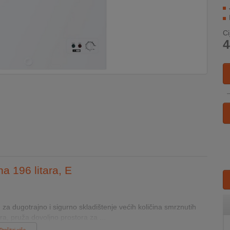
Ci
4
a 196 litara, E
a dugotrajno i sigurno skladištenje većih količina smrznutih
ra, pruža dovoljno prostora za ...
Pročitaj više...