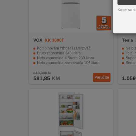
REKLAMACIJA
I
Kupon se ne
SERVIS
O
NAMA
VOX
KK 3600F
Tesla
KATALOZI
Kombinovani frižider i zamrzivač
Neto z
Bruto zapremina 348 litara
Total 
Neto zapremina frižidera 230 litara
Super
KAKO
Neto zapremina zamrzivača 106 litara
Sedam p
Energetski razred A+
Elektron
KUPITI?
619,00KM
581,85
KM
Poručite
1.059
KUPOVINA
IZ
INOSTRANSTVA
OZNAKE
ENERGETSKE
UČINKOVITOSTI
DIGITALIS