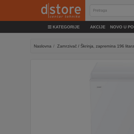
KATEGORIJE
KATEGORIJE
AKCIJE
NOVO U PO
TV
&
SAT
Naslovna
Zamrzivač / Škrinja, zapremina 196 litar
MOBILNI
UREĐAJI
AUDIO
KABLOVI
KUĆANSKI
APARATI