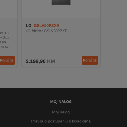
LG
GSLV50PZXE
LG frižider GSLV50PZXE
amrzivača
hnologija
resor
aktičnost
rtThings
Poručite
2.199,90
KM
Poručite
MOJ NALOG
Moj nalog
Pravila o postupanju s kolačićima