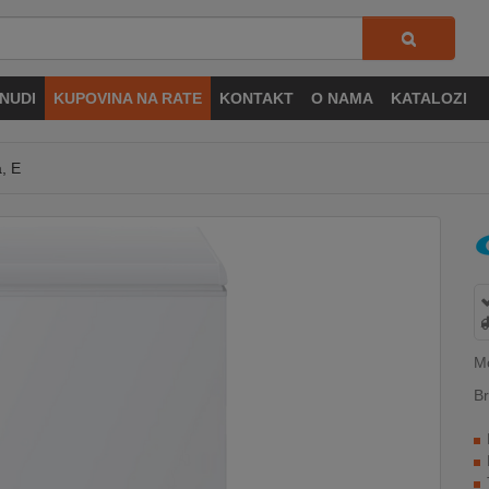
NUDI
KUPOVINA NA RATE
KONTAKT
O NAMA
KATALOZI
a, E
M
Br