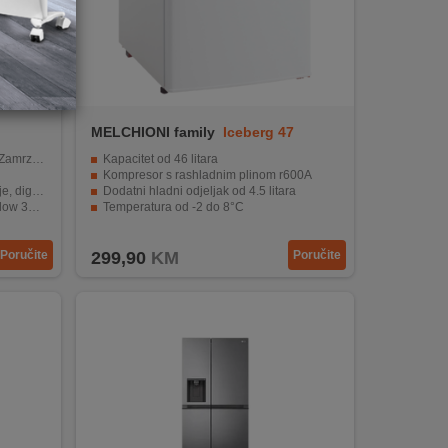
MELCHIONI family
Iceberg 47
rzivač
Kapacitet od 46 litara
Kompresor s rashladnim plinom r600A
emperature
Dodatni hladni odjeljak od 4.5 litara
w 360°
Temperatura od -2 do 8°C
R600a
Energetski razred F
Poručite
299,90
KM
Poručite