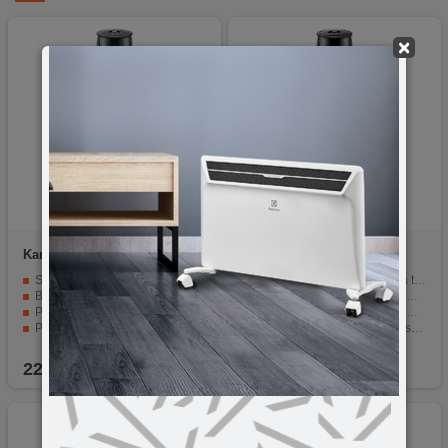
×
Karcher
RM 537
Karcher
RM 762
Sredstvo za čišćenje kamenih podova
Efikasna i dugotrajna zaštita tekstila
Besprijekoran rezultat na pločicama, kamenu i prirodnom kamenu
Odbija prašinu, prljavštinu i mrlje od tečnosti
Prikladno za vinil, PVC i linoleum
Usporava ponovno prljanje — tepihe i tapacirani namještaj drži čišćim duže
Pakiranje 500 ml
Omogućava lakše i brže usisavanje i čišćenje
Pogodan za različite površine — od tepiha do autosjedala
22,50
KM
49,90
KM