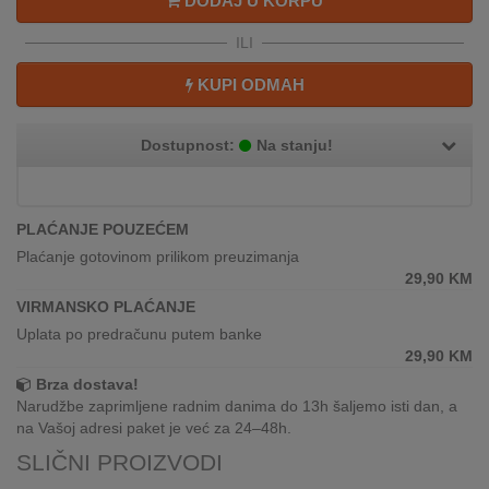
DODAJ U KORPU
REKLAMACIJA
I
ILI
SERVIS
KUPI ODMAH
O
NAMA
Dostupnost:
Na stanju!
KATALOZI
KAKO
PLAĆANJE POUZEĆEM
KUPITI?
Plaćanje gotovinom prilikom preuzimanja
29,90
KM
KUPOVINA
VIRMANSKO PLAĆANJE
IZ
Uplata po predračunu putem banke
INOSTRANSTVA
29,90
KM
Brza dostava!
OZNAKE
Narudžbe zaprimljene radnim danima do 13h šaljemo isti dan, a
ENERGETSKE
na Vašoj adresi paket je već za 24–48h.
UČINKOVITOSTI
SLIČNI PROIZVODI
DIGITALIS