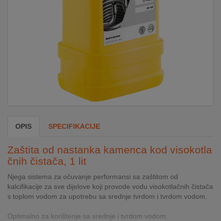
DOM
&
ALATI
ENERGIJA
KLIMATIZACIJA
OPIS
SPECIFIKACIJE
SECURITY
Zaštita od nastanka kamenca kod visokotla
čnih čistača, 1 lit
Njega sistema za očuvanje performansi sa zaštitom od
PC
kalcifikacije za sve dijelove koji provode vodu visokotlačnih čistača
&
s toplom vodom za upotrebu sa srednje tvrdom i tvrdom vodom.
GAME
Optimalno za korištenje sa srednje i tvrdom vodom.