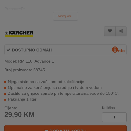
INTERNO
PressurePr...
Pročitaj više...
MOJ
NALOG
AKCIJE
DOSTUPNO ODMAH
nfo
BRENDOVI
Model: RM 110, Advance 1
Broj proizvoda: 58745
NOVO
U
Njega sistema sa zaštitom od kalcifikacije
PONUDI
Optimalno za korištenje sa srednje i tvrdom vodom
Zaštitu za grijaće spirale pri temperaturama vode do 150°C.
KONTAKT
Pakiranje 1 litar
Cijena:
Količina
KUPOVINA
29,90
KM
NA
RATE