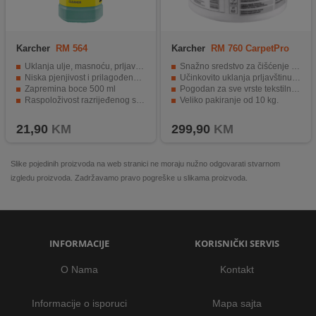
Karcher
RM 564
Karcher
RM 760 CarpetPro
Uklanja ulje, masnoću, prljavštinu od emisija, čađ
Snažno sredstvo za čišćenje tepiha.
Niska pjenjivost i prilagođenost materijalima
Učinkovito uklanja prljavštinu i mrlje.
Zapremina boce 500 ml
Pogodan za sve vrste tekstilnih obloga.
Raspoloživost razrijeđenog sredstva do 5 lit.
Veliko pakiranje od 10 kg.
Boca izrađena od 100 % reciklirane plastike
Lako se primjenjuje i daje vidljive rezultate.
21,90
KM
299,90
KM
Slike pojedinih proizvoda na web stranici ne moraju nužno odgovarati stvarnom
izgledu proizvoda. Zadržavamo pravo pogreške u slikama proizvoda.
INFORMACIJE
KORISNIČKI SERVIS
O Nama
Kontakt
Informacije o isporuci
Mapa sajta