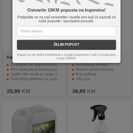
Ostvarite 10KM popusta na kupovinu!
Pretplatite se na naš newsletter i budite prvi koji će saznati za
naše popuste i specijalne ponude.
ŽELIM POPUST
Kupon se ne može kombinirati s drugim kuponima i važi za kupovinu
Karcher
RM 610N
Karcher
RM 619
iznad 200KM.
Za snažno, ali nježno čišćenje vozila
Jedinstvena formula
98% sastojaka prirodnog porijekla
Najveći učinak čišćenja
Sadrži rižin vosak za njegu i lijep sjaj površine
Brzo sušenje
Deterdžent spreman za upotrebu (RTU)
Ultra sjaj
Prilagođen Kärcher uređajima
Njega i zaštita u jednom
25,90
KM
36,90
KM