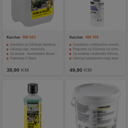
Karcher
RM 623
Karcher
RM 769
Sredstvo za čišćenje kamena i fasada
Svestrano i netoksično sredstvo za uklanjanje mrlja
Uklanja ulja, masnoće
Pogodno za čišćenje na svim podovima i presvlakama od tekstila
Za terase , Aluminijske fasade, Vrtni i kameni zidovi
Za srednje i dubinsko čišćenje tvrdih površina otpornih na otapala
Pakiranje 5 litara
Uklanja tvrdokorne mrlje koje nisu topive u vodi
Pakiranje 500 ml
39,90
KM
49,90
KM