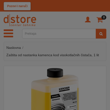
KATEGORIJE
Pozovi i naruči
0
TV
&
SAT
Naslovna
MOBILNI
UREĐAJI
Zaštita od nastanka kamenca kod visokotlačnih čistača, 1 lit
AUDIO
KABLOVI
KUĆANSKI
APARATI