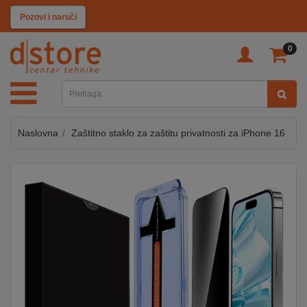
KATEGORIJE
Pozovi i naruči
0
TV
&
SAT
Naslovna
Zaštitno staklo za zaštitu privatnosti za iPhone 16
MOBILNI
UREĐAJI
AUDIO
KABLOVI
KUĆANSKI
APARATI