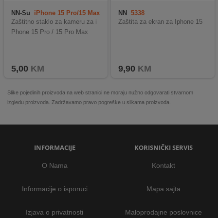
NN-Su
iPhone 15 Pro/15 Max
NN
5338
T. Glass Cam.
Zaštitno staklo za kameru za i
Zaštita za ekran za Iphone 15
Phone 15 Pro / 15 Pro Max
5,00
KM
9,90
KM
Slike pojedinih proizvoda na web stranici ne moraju nužno odgovarati stvarnom
izgledu proizvoda. Zadržavamo pravo pogreške u slikama proizvoda.
INFORMACIJE
KORISNIČKI SERVIS
O Nama
Kontakt
Informacije o isporuci
Mapa sajta
Izjava o privatnosti
Maloprodajne poslovnice