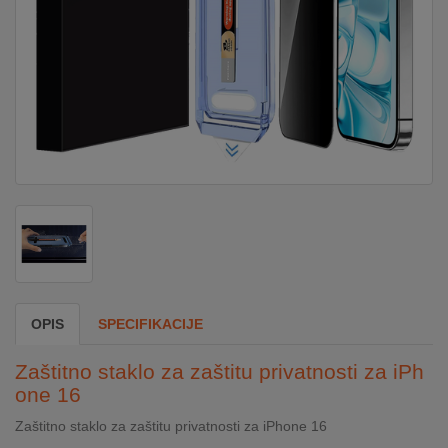
DOM
&
ALATI
ENERGIJA
KLIMATIZACIJA
SECURITY
OPIS
SPECIFIKACIJE
PC
Zaštitno staklo za zaštitu privatnosti za iPh
&
one 16
GAME
Zaštitno staklo za zaštitu privatnosti za iPhone 16