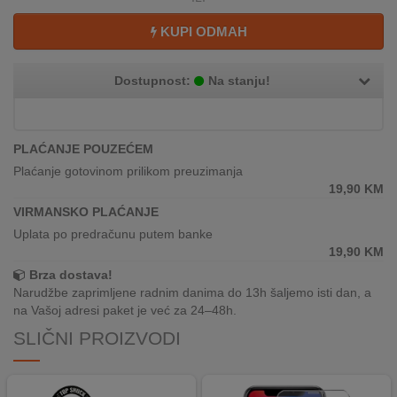
REKLAMACIJA
I
KUPI ODMAH
SERVIS
Dostupnost:
Na stanju!
O
NAMA
KATALOZI
PLAĆANJE POUZEĆEM
Plaćanje gotovinom prilikom preuzimanja
KAKO
19,90
KM
KUPITI?
VIRMANSKO PLAĆANJE
Uplata po predračunu putem banke
KUPOVINA
19,90
KM
IZ
INOSTRANSTVA
Brza dostava!
Narudžbe zaprimljene radnim danima do 13h šaljemo isti dan, a
na Vašoj adresi paket je već za 24–48h.
OZNAKE
ENERGETSKE
SLIČNI PROIZVODI
UČINKOVITOSTI
DIGITALIS