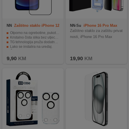
NN
Zaštitno staklo iPhone 12
NN-Su
iPhone 16 Pro Max
Pro MaxTG
Privacy T. Glass
Zaštitno staklo za zaštitu privat
Otporno na ogrebotine, pukotine i oštećenja.
nosti, iPhone 16 Pro Max
Kristalno čista slika bez utjecaja na osjetljivost ekrana.
TG tehnologija pruža dodatnu otpornost na udarce.
Lako se instalira na uređaj.
Čuva izgled i sjaj vašeg uređaja.
9,90
KM
19,90
KM