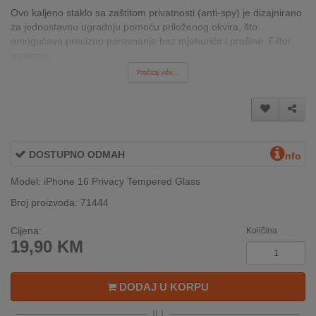
INTERNO
Ovo kaljeno staklo sa zaštitom privatnosti (anti-spy) je dizajnirano
za jednostavnu ugradnju pomoću priloženog okvira, što
omogućava precizno poravnanje bez mjehurića i prašine. Filter
privatnos...
MOJ
Pročitaj više...
NALOG
AKCIJE
BRENDOVI
DOSTUPNO ODMAH
nfo
NOVO
Model: iPhone 16 Privacy Tempered Glass
U
PONUDI
Broj proizvoda: 71444
Cijena:
KONTAKT
Količina
19,90
KM
KUPOVINA
NA
DODAJ U KORPU
RATE
ILI