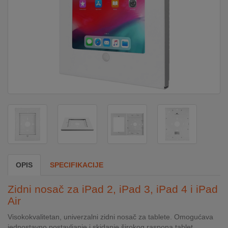
DOM
&
ALATI
ENERGIJA
KLIMATIZACIJA
SECURITY
OPIS
SPECIFIKACIJE
PC
Zidni nosač za iPad 2, iPad 3, iPad 4 i iPad
&
Air
GAME
Visokokvalitetan, univerzalni zidni nosač za tablete. Omogućava
jednostavno postavljanje i skidanje širokog raspona tablet