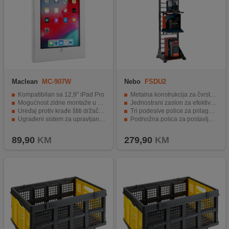
Maclean
MC-907W
Nebo
FSDU2
Kompatibilan sa 12,9" iPad Pro
Metalna konstrukcija za čvrsto držanje proizvoda.
Mogućnost zidne montaže u vertikalnom i horizontalnom položaju
Jednostrani zaslon za efektivno prikazivanje proizvoda.
Uređaj protiv krađe štiti držač od neovlaštenog pristupa i krađe postavljenog tableta
Tri podesive police za prilagodbu veličini proizvoda.
Ugrađeni sistem za upravljanje kablovima
Podnožna polica za postavljanje težih predmeta.
Elegantan dizajn koji se lako uklapa u svako okruženje
Kompaktne dimenzije za uštedu prostora u prodajnom prostoru.
89,90
KM
279,90
KM