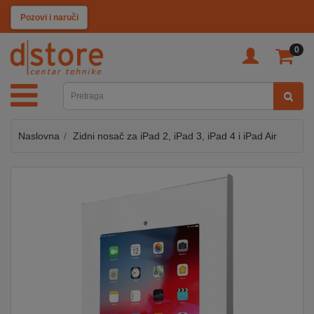
KATEGORIJE
Pozovi i naruči
0
TV
&
SAT
Naslovna
Zidni nosač za iPad 2, iPad 3, iPad 4 i iPad Air
MOBILNI
UREĐAJI
AUDIO
KABLOVI
KUĆANSKI
APARATI