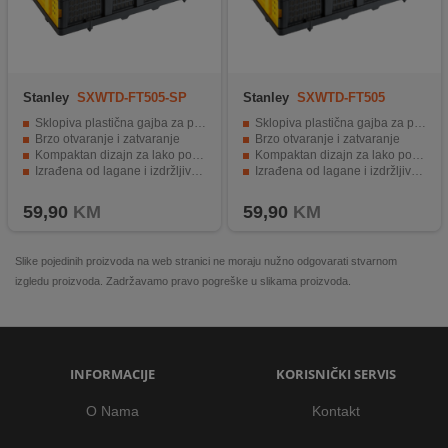
Stanley
SXWTD-FT505-SP
Stanley
SXWTD-FT505
Sklopiva plastična gajba za pomoćne proizvode
Sklopiva plastična gajba za pomoćne proizvode
Brzo otvaranje i zatvaranje
Brzo otvaranje i zatvaranje
Kompaktan dizajn za lako pohranjivanje
Kompaktan dizajn za lako pohranjivanje
Izrađena od lagane i izdržljive plastike
Izrađena od lagane i izdržljive plastike
Mogućnost dvostrukog ili trostrukog slaganja
Mogućnost dvostrukog ili trostrukog slaganja
59,90
KM
59,90
KM
Slike pojedinih proizvoda na web stranici ne moraju nužno odgovarati stvarnom
izgledu proizvoda. Zadržavamo pravo pogreške u slikama proizvoda.
INFORMACIJE
KORISNIČKI SERVIS
O Nama
Kontakt