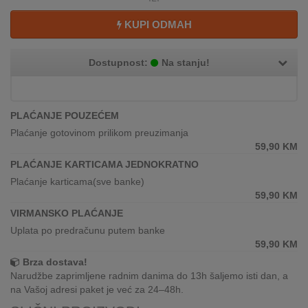
REKLAMACIJA
I
KUPI ODMAH
SERVIS
Dostupnost:
Na stanju!
O
NAMA
KATALOZI
PLAĆANJE POUZEĆEM
Plaćanje gotovinom prilikom preuzimanja
KAKO
59,90
KM
KUPITI?
PLAĆANJE KARTICAMA JEDNOKRATNO
Plaćanje karticama(sve banke)
KUPOVINA
59,90
KM
IZ
INOSTRANSTVA
VIRMANSKO PLAĆANJE
Uplata po predračunu putem banke
OZNAKE
59,90
KM
ENERGETSKE
Brza dostava!
UČINKOVITOSTI
Narudžbe zaprimljene radnim danima do 13h šaljemo isti dan, a
na Vašoj adresi paket je već za 24–48h.
DIGITALIS