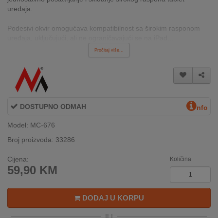
INTERNO
uređaja.
Podesivi okvir omogućava kompatibilnost sa širokim rasponom
uređaja, uključujući, ali ne ograničavajući se na iPad...
MOJ
Pročitaj više...
NALOG
AKCIJE
BRENDOVI
DOSTUPNO ODMAH
nfo
NOVO
Model: MC-676
U
PONUDI
Broj proizvoda: 33286
Cijena:
KONTAKT
Količina
59,90
KM
KUPOVINA
NA
DODAJ U KORPU
RATE
ILI