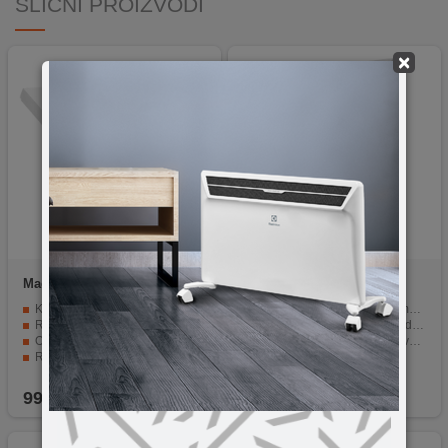
SLIČNI PROIZVODI
×
Maclean
MC-475W
Maclean
MC-677
Kompatibilan s različitim uređajima
Čvrsta čelična baza s rupama za montažu
Rotacija od 90 stupnjeva
Nosač se može montirati vodoravno ili okomito
Osiguran bravom na ključ
Čvrsta konstrukcija i jedinstveni dizajn
Različiti kutovi nagiba i rotacije
Brava s ključem
Protuklizni jastučići unutar kućišta sprječavaju ogrebotine
Nagib nosača: +/- 75 °
99,90
KM
119,90
KM