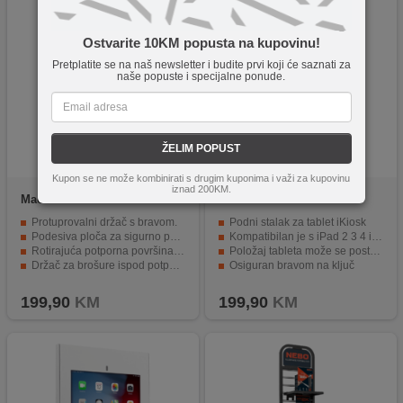
Ostvarite 10KM popusta na kupovinu!
Pretplatite se na naš newsletter i budite prvi koji će saznati za
naše popuste i specijalne ponude.
ŽELIM POPUST
Kupon se ne može kombinirati s drugim kuponima i važi za kupovinu
iznad 200KM.
Maclean
MC-724
Maclean
MC-678
Protuprovalni držač s bravom.
Podni stalak za tablet iKiosk
Podesiva ploča za sigurno postavljanje tableta.
Kompatibilan je s iPad 2 3 4 i iPad Air 1 & 2
Rotirajuća potporna površina do 75°.
Položaj tableta može se postaviti vodoravno ili okomito
Držač za brošure ispod potporne površine.
Osiguran bravom na ključ
Bolja organizacija kroz nevidljivo usmjeravanje kabela.
Unutarnji sustav maskiranja kabela
199,90
KM
199,90
KM