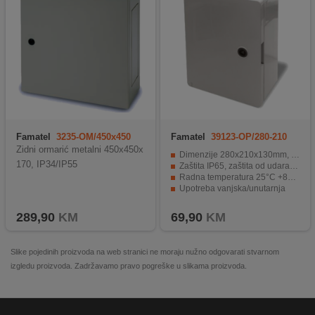
Famatel
3235-OM/450x450
Famatel
39123-OP/280-210
Zidni ormarić metalni 450x450x
Dimenzije 280x210x130mm, materijal ABS
170, IP34/IP55
Zaštita IP65, zaštita od udaraca IK08
Radna temperatura 25°C +85°C
Upotreba vanjska/unutarnja
Standardi IEC 61439-1, IEC 61439-3, IEC 62208:2012
289,90
KM
69,90
KM
Slike pojedinih proizvoda na web stranici ne moraju nužno odgovarati stvarnom
izgledu proizvoda. Zadržavamo pravo pogreške u slikama proizvoda.