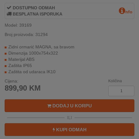
INTERNO
DOSTUPNO ODMAH
nfo
BESPLATNA ISPORUKA
Model: 39169
MOJ
NALOG
Broj proizvoda: 31294
Zidni ormarić MAGNA, sa bravom
AKCIJE
Dimenzija 1000x754x322
Materijal ABS
BRENDOVI
Zaštita IP65
Zaštita od udaraca IK10
NOVO
Cijena:
Količina
U
899,90
KM
PONUDI
KONTAKT
DODAJ U KORPU
KUPOVINA
ILI
NA
RATE
KUPI ODMAH