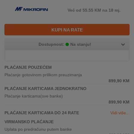
REKLAMACIJA
I
Već od 55.55 KM na 18 mj.
SERVIS
O
KUPI NA RATE
NAMA
Dostupnost:
Na stanju!
KATALOZI
KAKO
KUPITI?
PLAĆANJE POUZEĆEM
Plaćanje gotovinom prilikom preuzimanja
KUPOVINA
899,90
KM
IZ
PLAĆANJE KARTICAMA JEDNOKRATNO
INOSTRANSTVA
Plaćanje karticama(sve banke)
899,90
KM
OZNAKE
ENERGETSKE
PLAĆANJE KARTICAMA DO 24 RATE
Vidi više...
UČINKOVITOSTI
VIRMANSKO PLAĆANJE
Uplata po predračunu putem banke
DIGITALIS