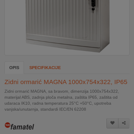
DOM
&
ALATI
ENERGIJA
OPIS
SPECIFIKACIJE
KLIMATIZACIJA
Zidni ormarić MAGNA 1000x754x322, IP65
SECURITY
Zidni ormarić MAGNA, sa bravom, dimenzija 1000x754x322,
materijal ABS, zadnja ploča metalna, zaštita IP65, zaštita od
udaraca IK10, radna temperatura 25°C +50°C, upotreba
PC
vanjska/unutarnja, standardi IEC/EN 62208
&
GAME