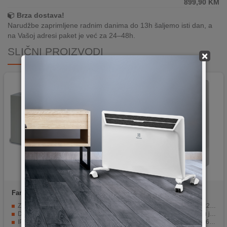
899,90
KM
Brza dostava!
Narudžbe zaprimljene radnim danima do 13h šaljemo isti dan, a
na Vašoj adresi paket je već za 24–48h.
SLIČNI PROIZVODI
×
Famatel
3237-OM/550-1000
Famatel
39123-T
Zidni ormarić metalni
Dimenzije ormarića su 280x210x130 mm.
Dimenzija 550x1000x170
Prozirna vrata omogućavaju jasan pogled unutar.
IP34/IP55
Zaštita od prašine i vode (IP65).