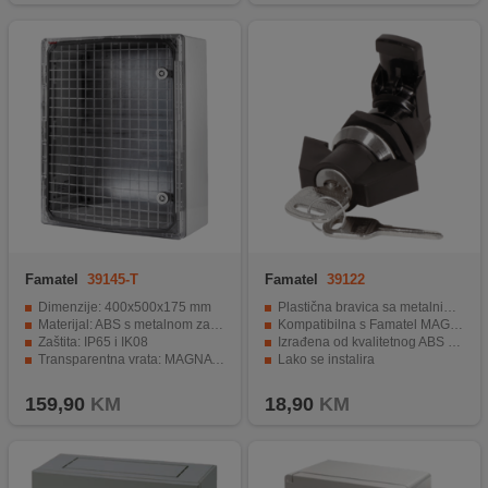
Famatel
39145-T
Famatel
39122
Dimenzije: 400x500x175 mm
Plastična bravica sa metalnim umetkom
Materijal: ABS s metalnom zadnjom pločom
Kompatibilna s Famatel MAGNA ormarićima 39123 i 39134
Zaštita: IP65 i IK08
Izrađena od kvalitetnog ABS plastičnog materijala
Transparentna vrata: MAGNA s bravom
Lako se instalira
Standardi: IEC 61439-1, IEC 61439-3, IEC 62208:2012
Moderni i elegantni dizajn
159,90
KM
18,90
KM