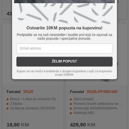
Materijal ABS za trajnost i izdržljivost.
Standardi sukladni s IEC propisima.
419,90
KM
79,90
KM
Ostvarite 10KM popusta na kupovinu!
Pretplatite se na naš newsletter i budite prvi koji će saznati za
naše popuste i specijalne ponude.
ŽELIM POPUST
Kupon se ne može kombinirati s drugim kuponima i važi za kupovinu
iznad 200KM.
Famatel
39120
Famatel
39168-OP/800-600
Brava + Lokot za ormariće Famatel MAGNA
Zidni ormarić
2 ključa
Pomoću brave zaključava se ključem
Za tipove ormarića 39145/39146/39157/39168
Dimenzije 800x600x260mm
Materijal ABS
Zaštita IP65
18,90
KM
429,90
KM