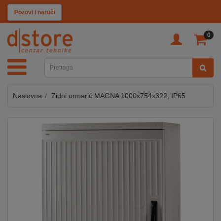
KATEGORIJE
Pozovi i naruči
0
TV
&
SAT
Naslovna
Zidni ormarić MAGNA 1000x754x322, IP65
MOBILNI
UREĐAJI
AUDIO
KABLOVI
KUĆANSKI
APARATI