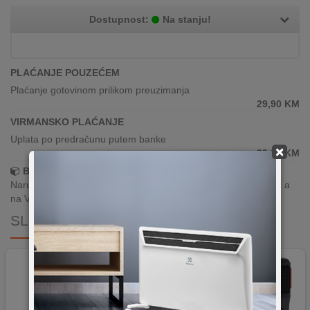
Dostupnost:
Na stanju!
PLAĆANJE POUZEĆEM
Plaćanje gotovinom prilikom preuzimanja
29,90
KM
VIRMANSKO PLAĆANJE
Uplata po predračunu putem banke
×
29,90
KM
Brza dostava!
Narudžbe zaprimljene radnim danima do 13h šaljemo isti dan, a
na Vašoj adresi paket je već za 24–48h.
SLIČNI PROIZVODI