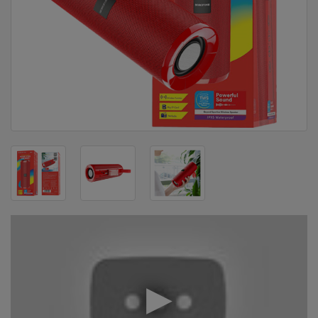
DOM
&
ALATI
ENERGIJA
KLIMATIZACIJA
SECURITY
PC
&
GAME