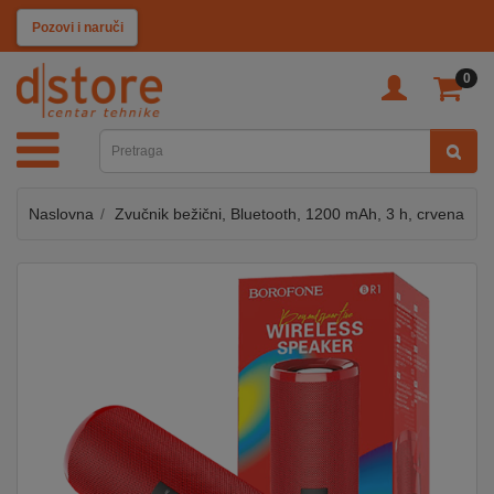
KATEGORIJE
Pozovi i naruči
0
TV
&
SAT
Naslovna
Zvučnik bežični, Bluetooth, 1200 mAh, 3 h, crvena
MOBILNI
UREĐAJI
AUDIO
KABLOVI
KUĆANSKI
APARATI