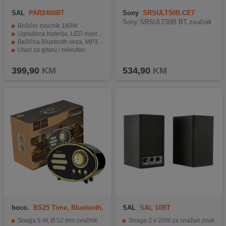
SAL
PAR2400BT
Sony
SRSULT50B.CE7
Sony SRSULT50B BT zvučnik
Bežični zvućnik 160W
Ugrađena baterija, LED svjetlosni efekti
Bežična Bluetooth veza, MP3 player, KARAOKE
Ulazi za gitaru i mikrofon
Bijeli digitalni zaslon
399,90
KM
534,90
KM
hoco.
BS25 Time, Bluetooth,
SAL
SAL 10BT
retro, black
Snaga 5 W, Ø 52 mm zvučnik
Snaga 2 x 20W za snažan zvuk