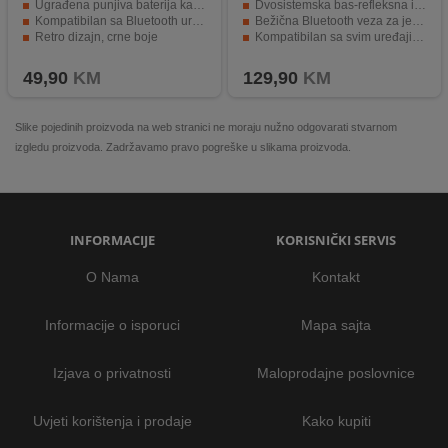
Ugrađena punjiva baterija kapaciteta 1200 mAh
Dvosistemska bas-refleksna izvedba za kvalitetan zvuk
Kompatibilan sa Bluetooth uređajima
Bežična Bluetooth veza za jednostavnu upotrebu
Retro dizajn, crne boje
Kompatibilan sa svim uređajima sa Bluetoothom
3.5mm audio ulaz (AUX), utor za micro SD karticu
Materijal izrade: MDF drvo i imitacija kože
49,90
KM
129,90
KM
Slike pojedinih proizvoda na web stranici ne moraju nužno odgovarati stvarnom
izgledu proizvoda. Zadržavamo pravo pogreške u slikama proizvoda.
INFORMACIJE
KORISNIČKI SERVIS
O Nama
Kontakt
Informacije o isporuci
Mapa sajta
Izjava o privatnosti
Maloprodajne poslovnice
Uvjeti korištenja i prodaje
Kako kupiti