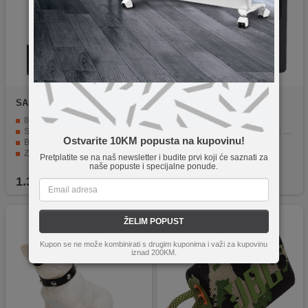
SAL
PAS12W243S
JBL
PARTYBOX
800 W profesionalne snage
Radni raspon: 30 met.
S 9 ugrađenih zvučnika za jasno zvučno iskustvo
Punjiva baterija za mikrofon: 600mAh, 3.7V Li-ion baterija
Ostvarite 10KM popusta na kupovinu!
Bluetooth TWS tehnologija
Adaptivni odabir kanala
Zaslon u boji, DSP procesor zvuka
Signal-šum: 59dBA
Pretplatite se na naš newsletter i budite prvi koji će saznati za
Prijenosan, robustan dizajn
Vrijeme reprodukcije mikrofona: do 20 sati
naše popuste i specijalne ponude.
1.399,90
KM
249,00
KM
ŽELIM POPUST
Kupon se ne može kombinirati s drugim kuponima i važi za kupovinu
iznad 200KM.