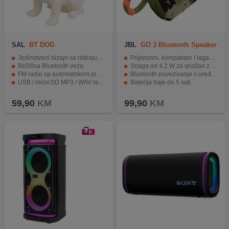
SAL
BT DOG
JBL
GO 3 Bluetooth Speaker
Camouflage
Jedinstveni dizajn sa rotirajućom glavom.
Prijenosni, kompaktan i lagan dizajn.
Bežična Bluetooth veza.
Snaga od 4.2 W za snažan zvuk.
FM radio sa automatskom pretragom.
Bluetooth povezivanje s uređajima.
USB / microSD MP3 / WAV reprodukcija.
Baterija traje do 5 sati.
Ugrađena Li-Ion 18650 baterija, do 3h rada.
Vodootporna konstrukcija za zaštitu.
59,90
KM
99,90
KM