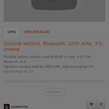
INTERNO
MOJ
NALOG
OPIS
SPECIFIKACIJE
AKCIJE
Zvučnik bežični, Bluetooth, 1200 mAh, 3 h,
BRENDOVI
crvena
Portable bežični zvučnik, zvučnik Ø 45 x 2 mm, 4 Ω, 5 W,
NOVO
Bluetooth v5.0,
U
Ugrađena punjiva baterija 1200 mAh, vrijeme punjenja 3 h,
PONUDI
reprodukcija do 3 h.
KONTAKT
Kompatibilan sa svim uređajima koji posjeduju bluetooth konekciju
(PC, MAC, SmartPhone, Table...
KUPOVINA
Pročitaj više...
NA
RATE