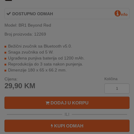
REKLAMACIJA
I
DOSTUPNO ODMAH
nfo
SERVIS
Model: BR1 Beyond Red
O
Broj proizvoda: 12269
NAMA
Bežični zvučnik sa Bluetooth v5.0.
KATALOZI
Snaga zvučnika od 5 W.
Ugrađena punjiva baterija od 1200 mAh.
KAKO
Reprodukcija do 3 sata nakon punjenja.
KUPITI?
Dimenzije 180 x 65 x 66.2 mm.
Cijena:
Količina
KUPOVINA
29,90
KM
IZ
INOSTRANSTVA
DODAJ U KORPU
OZNAKE
ENERGETSKE
ILI
UČINKOVITOSTI
KUPI ODMAH
DIGITALIS