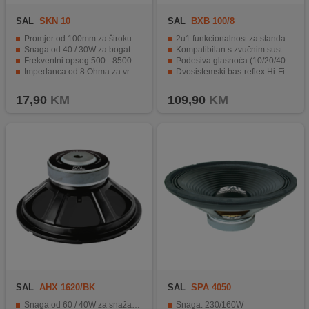
SAL
SKN 10
SAL
BXB 100/8
Promjer od 100mm za široku primjenu.
2u1 funkcionalnost za standardne i profesionalne sustave
Snaga od 40 / 30W za bogate tonove.
Kompatibilan s zvučnim sustavima 70/100/110 V~
Frekventni opseg 500 - 8500Hz za jasan zvuk.
Podesiva glasnoća (10/20/40 W)
Impedanca od 8 Ohma za vrhunsku kvalitetu zvuka.
Dvosistemski bas-reflex Hi-Fi zvučnik
Ojačana impregnirana membrana za performanse.
Snaga 60 W / 8 Ohm, 40 W / 100 V~
17,90
KM
109,90
KM
SAL
AHX 1620/BK
SAL
SPA 4050
Snaga od 60 / 40W za snažan zvuk.
Snaga: 230/160W