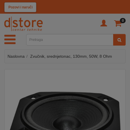
KATEGORIJE
Pozovi i naruči
0
TV
&
SAT
Naslovna
Zvučnik, srednjetonac, 130mm, 50W, 8 Ohm
MOBILNI
UREĐAJI
AUDIO
KABLOVI
KUĆANSKI
APARATI