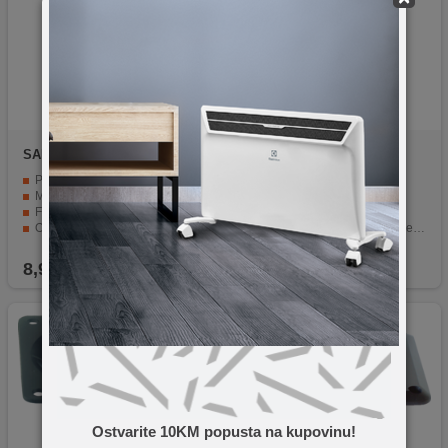
SAL
KHS 110
SAL
PAX 225
PIEZO tehnologija za vrhunski zvuk
Pasivna zvučna kutija
Muzička snaga 300W pri 4 Ohmu
Snaga 220W / 120W
Frekventni opseg 2000-20000 Hz
Dvosistemski bass
Osjetljivost 90 dB za nisku jačinu
Masivna zaštitna mrežasta rešetka
Dimenzije 187x87mm za jednostavnu ugradnju
Dimenzije 350 / 270 x 920 x 340 mm
8,90
KM
219,90
KM
Ostvarite 10KM popusta na kupovinu!