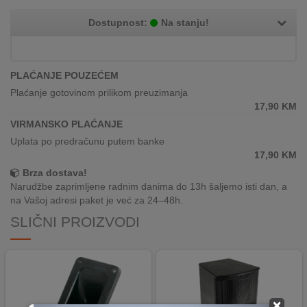
REKLAMACIJA
I
Dostupnost:
Na stanju!
SERVIS
O
PLAĆANJE POUZEĆEM
NAMA
Plaćanje gotovinom prilikom preuzimanja
17,90
KM
KATALOZI
VIRMANSKO PLAĆANJE
KAKO
Uplata po predračunu putem banke
KUPITI?
17,90
KM
Brza dostava!
KUPOVINA
Narudžbe zaprimljene radnim danima do 13h šaljemo isti dan, a
IZ
na Vašoj adresi paket je već za 24–48h.
INOSTRANSTVA
SLIČNI PROIZVODI
OZNAKE
ENERGETSKE
UČINKOVITOSTI
DIGITALIS
×