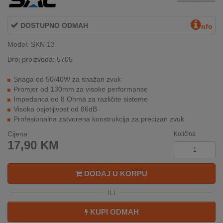
INTERNO
DOSTUPNO ODMAH
nfo
MOJ
Model: SKN 13
NALOG
Broj proizvoda: 5705
AKCIJE
Snaga od 50/40W za snažan zvuk
Promjer od 130mm za visoke performanse
BRENDOVI
Impedanca od 8 Ohma za različite sisteme
Visoka osjetljivost od 86dB
Profesionalna zatvorena konstrukcija za precizan zvuk
NOVO
U
Cijena:
Količina
PONUDI
17,90
KM
KONTAKT
DODAJ U KORPU
KUPOVINA
ILI
NA
RATE
KUPI ODMAH