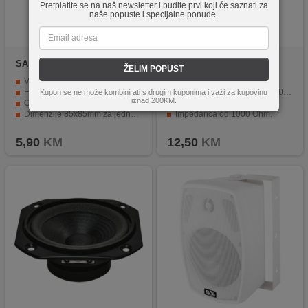
Pretplatite se na naš newsletter i budite prvi koji će saznati za
naše popuste i specijalne ponude.
SAL
KHS 105A
SAL
KHS 311M
ŽELIM POPUST
Visoka snaga do 300W na 4 ohma
Snaga od 300W pri 4 Ohm.
Frekvencijski raspon od 2000-20000 Hz
Frekventni opseg 2000-20000 Hz.
Kupon se ne može kombinirati s drugim kuponima i važi za kupovinu
iznad 200KM.
Osjetljivost od 94 dB za učinkovitost prenosa zvuka
Osjetljivost od 93 dB.
Dimenzije 85x85mm za jednostavnu ugradnju
Impedanca od 1000 Ohm.
Maksimalni napon od 35V za vrhunski zvuk
Dimenzije 110x110 mm.
5,90
KM
12,50
KM