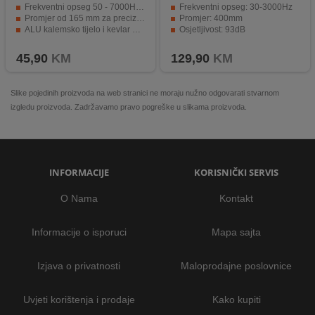
Frekventni opseg 50 - 7000Hz za širok raspon zvuka.
Frekventni opseg: 30-3000Hz
Promjer od 165 mm za preciznu reprodukciju basova.
Promjer: 400mm
ALU kalemsko tijelo i kevlar membrana za izdržljivost.
Osjetljivost: 93dB
Magnet od 20 oz i impedanca 4 Ohm za kompatibilnost s većinom sustava.
ALU kalemsko tijelo, impedanca 8 Ohm
45,90
KM
129,90
KM
Slike pojedinih proizvoda na web stranici ne moraju nužno odgovarati stvarnom
izgledu proizvoda. Zadržavamo pravo pogreške u slikama proizvoda.
INFORMACIJE
KORISNIČKI SERVIS
O Nama
Kontakt
Informacije o isporuci
Mapa sajta
Izjava o privatnosti
Maloprodajne poslovnice
Uvjeti korištenja i prodaje
Kako kupiti