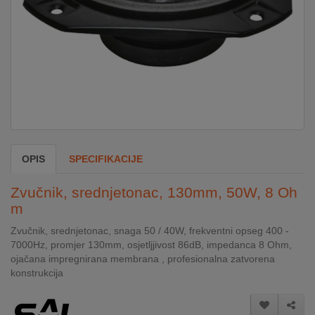
DOM
&
ALATI
ENERGIJA
OPIS
SPECIFIKACIJE
KLIMATIZACIJA
Zvučnik, srednjetonac, 130mm, 50W, 8 Oh
m
SECURITY
Zvučnik, srednjetonac, snaga 50 / 40W, frekventni opseg 400 -
7000Hz, promjer 130mm, osjetljjivost 86dB, impedanca 8 Ohm,
PC
ojačana impregnirana membrana , profesionalna zatvorena
&
konstrukcija
GAME