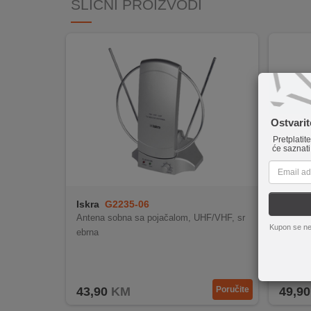
SLIČNI PROIZVODI
INTERNO
MOJ
NALOG
AKCIJE
Ostvari
BRENDOVI
Pretplatit
će saznati
NOVO
U
PONUDI
Iskra
G2235-06
home
Antena sobna sa pojačalom, UHF/VHF, sr
Antena 
KONTAKT
Kupon se ne
ebrna
T/T2
KUPOVINA
NA
RATE
43,90
KM
Poručite
49,90