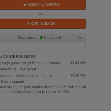
DODAJ U KORPU
ILI
KUPI ODMAH
Dostupnost:
Na stanju!
LAĆANJE POUZEĆEM
aćanje gotovinom prilikom preuzimanja
34,90
KM
IRMANSKO PLAĆANJE
plata po predračunu putem banke
34,90
KM
Brza dostava!
rudžbe zaprimljene radnim danima do 13h šaljemo isti
n, a na Vašoj adresi paket je već za 24–48h.