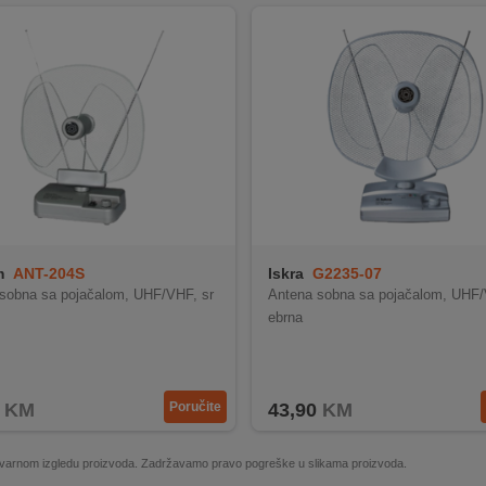
m
ANT-204S
Iskra
G2235-07
sobna sa pojačalom, UHF/VHF, sr
Antena sobna sa pojačalom, UHF/
ebrna
KM
Poručite
43,90
KM
 stvarnom izgledu proizvoda. Zadržavamo pravo pogreške u slikama proizvoda.