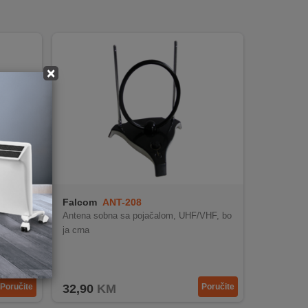
×
Falcom
ANT-208
, DVB-
Antena sobna sa pojačalom, UHF/VHF, bo
ja crna
Poručite
32,90
KM
Poručite