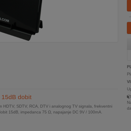
P
Pl
V
U
 15dB dobit
Na
m HDTV, SDTV, RCA, DTV i analognog TV signala, frekventni
da
dobit 15dB, impedanca 75 Ω, napajanje DC 9V / 100mA.