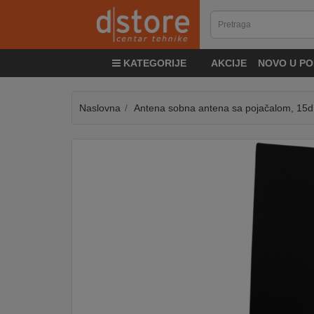
KATEGORIJE
KATEGORIJE
AKCIJE
NOVO U PO
TV
&
SAT
Naslovna
Antena sobna antena sa pojačalom, 15d
MOBILNI
UREĐAJI
AUDIO
KABLOVI
KUĆANSKI
APARATI