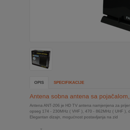
DOM
&
ALATI
ENERGIJA
KLIMATIZACIJA
OPIS
SPECIFIKACIJE
SECURITY
Antena sobna antena sa pojačalom,
PC
Antena ANT-206 je HD TV antena namjenjena za prije
&
opseg 174 - 230MHz ( VHF ), 470 - 862MHz ( UHF ), 
GAME
Elegantan dizajn, mogućnost postavljanja na zid