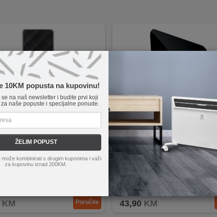
te 10KM popusta na kupovinu!
e se na naš newsletter i budite prvi koji
 za naše popuste i specijalne ponude.
FZ 53
home
FZ 52
ŽELIM POPUST
sobna sa pojačalom 53 dB, DVB-
Antena sobna sa pojačalom 52 dB
 može kombinirati s drugim kuponima i važi
T/T2
za kupovinu iznad 200KM.
KM
Poručite
43,90
KM