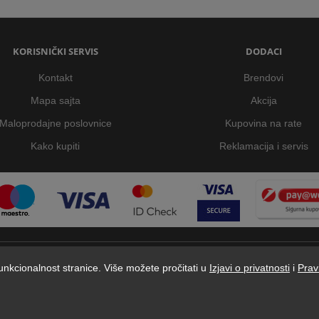
KORISNIČKI SERVIS
DODACI
Kontakt
Brendovi
Mapa sajta
Akcija
Maloprodajne poslovnice
Kupovina na rate
Kako kupiti
Reklamacija i servis
 funkcionalnost stranice. Više možete pročitati u
Izjavi o privatnosti
i
Prav
Dstore - Centar tehnike © 2026 by Digitalis d.o.o