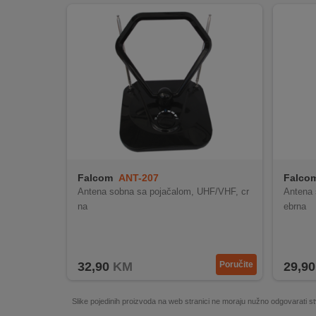
REKLAMACIJA
I
SERVIS
O
NAMA
KATALOZI
KAKO
KUPITI?
Falcom
ANT-207
Falco
KUPOVINA
Antena sobna sa pojačalom, UHF/VHF, cr
Antena 
IZ
na
ebrna
INOSTRANSTVA
OZNAKE
ENERGETSKE
32,90
KM
Poručite
29,90
UČINKOVITOSTI
Slike pojedinih proizvoda na web stranici ne moraju nužno odgovarati
DIGITALIS