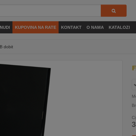
NUDI
KUPOVINA NA RATE
KONTAKT
O NAMA
KATALOZI
B dobit
M
Br
Ci
3