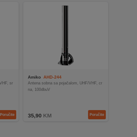
Amiko
AHD-244
VHF, sr
Antena sobna sa pojačalom, UHF/VHF, cr
na, 100dbuV
Poručite
35,90
KM
Poručite