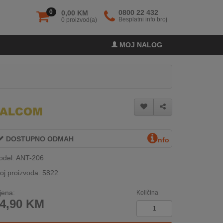
0
0800 22 432
0,00 KM
Besplatni info broj
0 proizvod(a)
MOJ NALOG
DOSTUPNO ODMAH
nfo
odel: ANT-206
oj proizvoda: 5822
jena:
Količina
4,90
KM