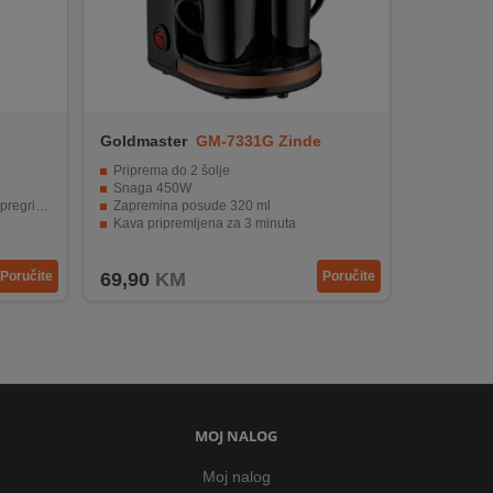
Goldmaster
GM-7331G Zinde
.
Priprema do 2 šolje
Snaga 450W
avanja.
Zapremina posude 320 ml
Kava pripremljena za 3 minuta
išćenje.
Perivi filter
Poručite
69,90
KM
Poručite
MOJ NALOG
Moj nalog