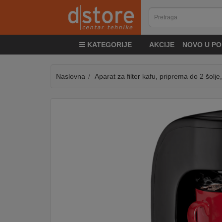
KATEGORIJE
KATEGORIJE
AKCIJE
NOVO U PO
TV
&
SAT
Naslovna
Aparat za filter kafu, priprema do 2 šolj
MOBILNI
UREĐAJI
AUDIO
KABLOVI
KUĆANSKI
APARATI