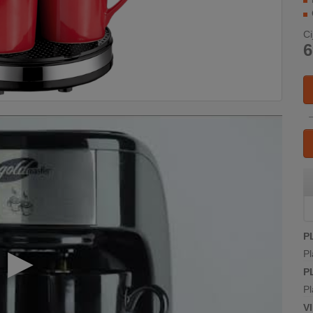
Ci
6
P
Pl
P
Pl
V