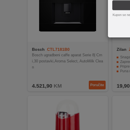
REKLAMACIJA
I
SERVIS
Kupon se ne
O
NAMA
KATALOZI
Bosch
CTL7181B0
Zilan
Bosch ugradbeni caffe aparat Serie 8| Crn
Snaga
KAKO
i,30 postavki,Aroma Select, AutoMilk Clea
Zapre
KUPITI?
Pripre
n
Puna r
Skrive
KUPOVINA
IZ
4.521,90
KM
Poručite
19,90
INOSTRANSTVA
OZNAKE
ENERGETSKE
UČINKOVITOSTI
DIGITALIS