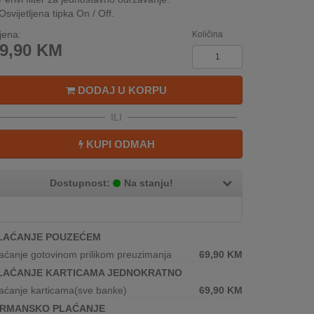
Osvijetljena tipka On / Off.
jena:
Količina
9,90
KM
DODAJ U KORPU
ILI
KUPI ODMAH
Dostupnost:
Na stanju!
LAĆANJE POUZEĆEM
aćanje gotovinom prilikom preuzimanja
69,90
KM
LAĆANJE KARTICAMA JEDNOKRATNO
aćanje karticama(sve banke)
69,90
KM
IRMANSKO PLAĆANJE