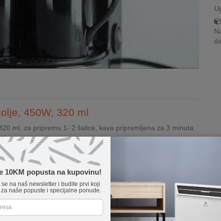
U
Na
da
 šolje, 450W, 320 ml
20 ml, za pripremu 1- 2 šalice, kava pripremljena za 3 minuta,
 pohranu
te 10KM popusta na kupovinu!
e se na naš newsletter i budite prvi koji
 za naše popuste i specijalne ponude.