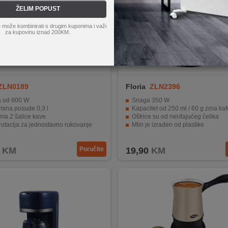
ŽELIM POPUST
 može kombinirati s drugim kuponima i važi
za kupovinu iznad 200KM.
ZLN0189
Floria
ZLN2396
 od 600 W
Snaga 350 W
mina posude 0,3 l
Kapacitet od 250 ml / 60 g zrna kaf
ma 2 šalice kave
Oštrice su od nerđajućeg čelika
otacija za jednostavno rukovanje
Mlin je izrađen od plastike
ni grijač za jednostavno čišćenje
Kompaktan i jednostavan za korišt
KM
Poručite
19,90
KM