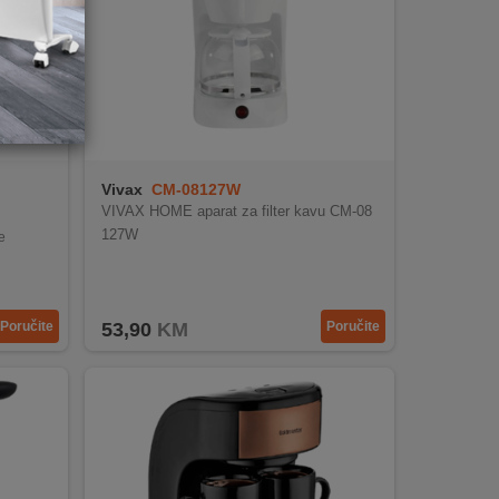
Vivax
CM-08127W
VIVAX HOME aparat za filter kavu CM-08
127W
e
enje
Poručite
53,90
KM
Poručite