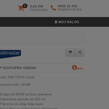
0
0800 22 432
0,00 KM
Besplatni info broj
0 proizvod(a)
MOJ NALOG
DOSTUPNO ODMAH
nfo
odel: GM-7331K Zinde
oj proizvoda: 16348
Snaga od 450W za brzu pripremu.
Zapremina posude od 320 ml.
Priprema do dvije šolje kave.
Perivi filter za jednostavno održavanje.