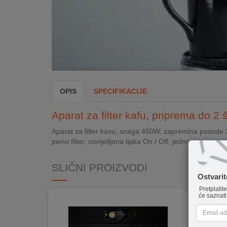
INTERNO
MOJ
NALOG
AKCIJE
OPIS
SPECIFIKACIJE
BRENDOVI
Aparat za filter kafu, priprema do 2
NOVO
Aparat za filter kavu, snaga 450W, zapremina posude 3
U
perivi filter, osvijetljena tipka On / Off, jednostavno za
PONUDI
SLIČNI PROIZVODI
KONTAKT
Ostvari
KUPOVINA
Pretplatit
će saznati
NA
RATE