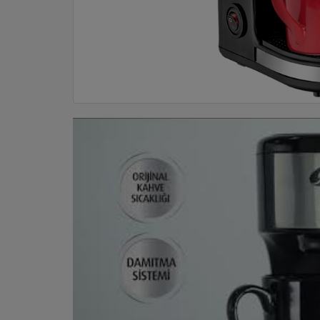
DOM
&
ALATI
ENERGIJA
KLIMATIZACIJA
SECURITY
PC
&
GAME