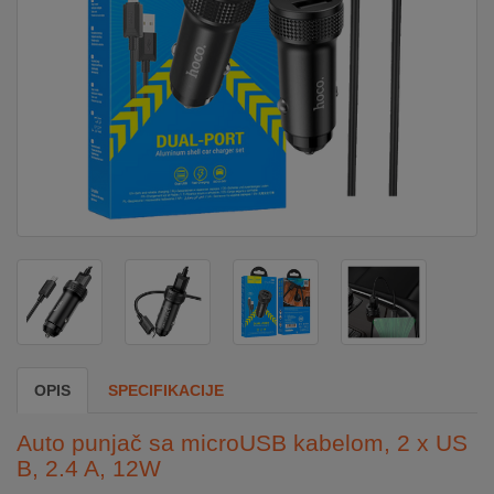
DOM
&
ALATI
ENERGIJA
KLIMATIZACIJA
SECURITY
OPIS
SPECIFIKACIJE
PC
&
Auto punjač sa microUSB kabelom, 2 x US
GAME
B, 2.4 A, 12W