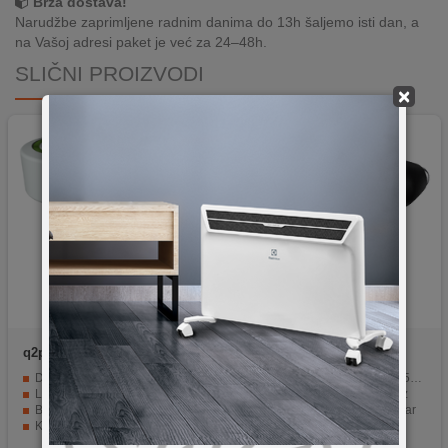
Brza dostava!
Narudžbe zaprimljene radnim danima do 13h šaljemo isti dan, a
na Vašoj adresi paket je već za 24–48h.
SLIČNI PROIZVODI
×
q2power
TRIPLE USB CAR
Samsung
EP-L5300XB
CHARGER L
Dva USB utora
Ukupno snaga max.60W (45W + 15W)
Lightning konektor
USB-C x 1 + USB-A x 1 Ulaz
Brzo punjenje (5V / 3.1A)
Dužina type C kabela 1 metar
Kompatibilan s iPhone i iPad uređajima
Ulazni napon 12-24 V
Prijenosan i praktičan (18cm kabel)
Punjač podržava PD, QC i AFC protokole punjenja