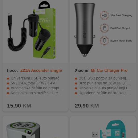
hoco.
Z21A Ascender single
Xiaomi
Mi Car Charger Pro
USB
Univerzalni USB auto punjač
Dual USB portovi za punjenje do 2 uređaja odjednom.
5V / 2.4A, total 17 W / 3.4 A
Brzo punjenje do 18W sa Qualcomm Quick Charge 3.0 tehnologijom.
Automatska zaštita od preopterećenja
Univerzalni auto punjač koji radi u vozilima sa 12-24V.
Kompatibilan s različitim uređajima
Ugrađene zaštite od kratkog spoja, preopterećenja i pregrijavanja.
Dužina kabela 1.2 met.
Kompaktan i lagan, s LED indikatorom.
15,90
KM
29,90
KM