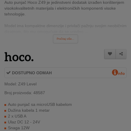
Auto punjač Hoco Z49 je jedinstveni dodatak izrađen korištenjem
INTERNO
visokokvalitetnih materijala i elektroničkih komponenti visoke
tehnologije.
MOJ
Model ima kompaktne dimenzije i privlači pažnju svojim neobičnim
NALOG
dizajnom, što mu omogućuje da se uredno ...
Pročitaj više...
AKCIJE
BRENDOVI
NOVO
DOSTUPNO ODMAH
nfo
U
PONUDI
Model: Z49 Level
Broj proizvoda: 48587
KONTAKT
Auto punjač sa microUSB kabelom
KUPOVINA
Dužina kabela 1 metar
NA
2 x USB A
RATE
Ulaz DC 12 - 24V
Snaga 12W