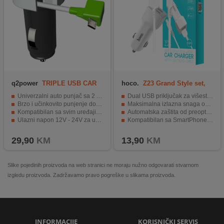
q2power
TRIPLE USB CAR
hoco.
Z23 Grand Style set,
CHARGER M
Lightning
Univerzalni auto punjač sa 2 USB utora
Dual USB priključak za višestruko punjenje uređaja
Brzo i učinkovito punjenje do 3.1A
Maksimalna izlazna snaga od 5V/2.4A
Kompatibilan sa svim uređajima koji podržavaju USB punjenje
Automatska zaštita od preopterećenja za sigurnost
Ulazni napon 12V - 24V za upotrebu u svim vozilima
Kompatibilan sa SmartPhone, iPhone, MP3 player, PDA, navigacijom...
Kompaktan dizajn i dužina kabla od 18cm
Kompaktan i lako prenosiv dizajn (Ø8 x 30 mm)
29,90
KM
13,90
KM
Slike pojedinih proizvoda na web stranici ne moraju nužno odgovarati stvarnom
izgledu proizvoda. Zadržavamo pravo pogreške u slikama proizvoda.
INFORMACIJE
KORISNIČKI SERVIS