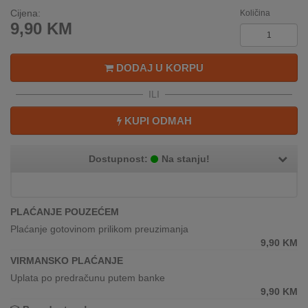
REKLAMACIJA
Cijena:
Količina
I
9,90
KM
SERVIS
O
DODAJ U KORPU
NAMA
ILI
KATALOZI
KUPI ODMAH
KAKO
KUPITI?
Dostupnost:
Na stanju!
KUPOVINA
IZ
PLAĆANJE POUZEĆEM
INOSTRANSTVA
Plaćanje gotovinom prilikom preuzimanja
9,90
KM
OZNAKE
ENERGETSKE
VIRMANSKO PLAĆANJE
UČINKOVITOSTI
Uplata po predračunu putem banke
9,90
KM
DIGITALIS