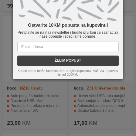
39,90
KM
49,90
KM
Ostvarite 10KM popusta na kupovinu!
Pretplatite se na naš newsletter i budite prvi koji će saznati za
naše popuste i specijalne ponude.
ŽELIM POPUST
Kupon se ne može kombinirati s drugim kuponima i važi za kupovinu
iznad 200KM.
hoco.
NZ10 Handy
hoco.
Z31 Universe double
port, microUSB
Auto punjač s funkcijom brzog punjenja
Univerzalni USB auto punjač
Dvostruki USB izlaz
Brzi punjač standard QC3.0
Punjenje 2 uređaja u isto vrijeme
Automatska zaštita od preopterećenja
Max. snaga 45W
Duzina kabela 1 metar
Podržava PD, QC3.0, FCP, AFC
Dimenzije 63 x 31 x 23 mm
23,90
KM
17,90
KM