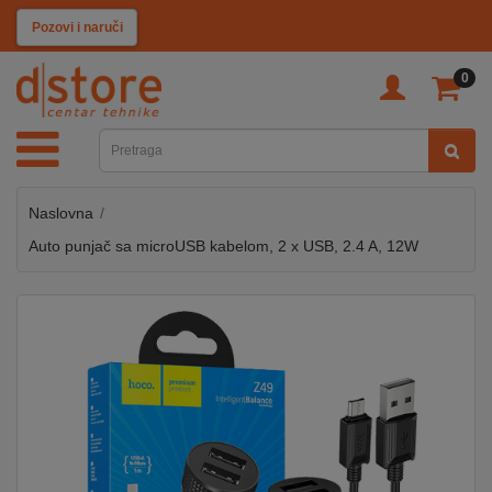
KATEGORIJE
Pozovi i naruči
0
TV
&
SAT
Naslovna
MOBILNI
UREĐAJI
Auto punjač sa microUSB kabelom, 2 x USB, 2.4 A, 12W
AUDIO
KABLOVI
KUĆANSKI
APARATI