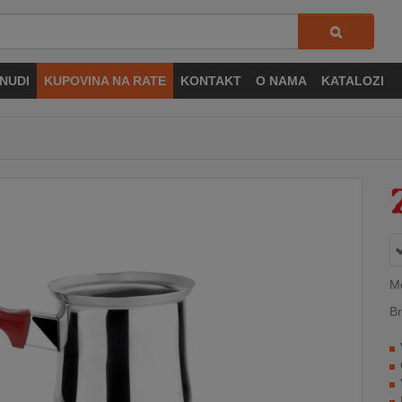
NUDI
KUPOVINA NA RATE
KONTAKT
O NAMA
KATALOZI
M
Br