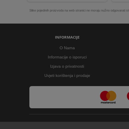
Slike pojedinih proizvoda na web stranici ne moraju nužno odgovarati
INFORMACIJE
O Nama
Informacije o isporuci
Izjava o privatnosti
Uvjeti korištenja i prodaje