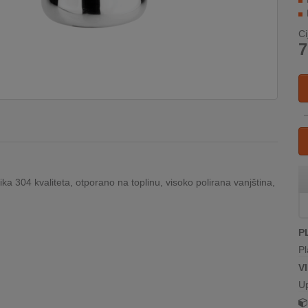
Ci
7
ika 304 kvaliteta, otporano na toplinu, visoko polirana vanjština,
P
Pl
V
U