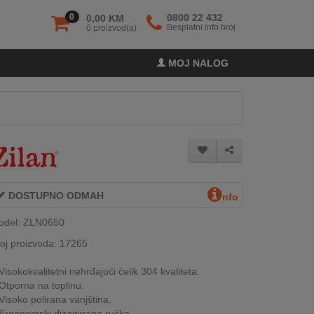
0
0800 22 432
0,00 KM
Besplatni info broj
0 proizvod(a)
MOJ NALOG
DOSTUPNO ODMAH
nfo
odel: ZLN0650
oj proizvoda: 17265
Visokokvalitetni nehrđajući čelik 304 kvaliteta.
Otporna na toplinu.
Visoko polirana vanjština.
Ergonomski dizajnirana ručka.