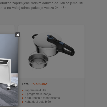
rudžbe zaprimljene radnim danima do 13h šaljemo isti
n, a na Vašoj adresi paket je već za 24–48h.
×
Tefal
P2580402
Zapremina 4 litra
2 programa kuhanja
5 sigurnosnih mehanizama
Kuha do 2 puta brže
 posuđa
Potpuno kompatibilan sa svim štednjacima