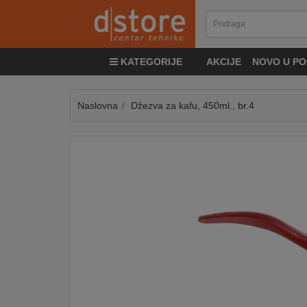
KATEGORIJE
KATEGORIJE
AKCIJE
NOVO U PO
TV
&
SAT
Naslovna
Džezva za kafu, 450ml., br.4
MOBILNI
UREĐAJI
AUDIO
KABLOVI
KUĆANSKI
APARATI