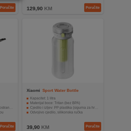
Poručite
129,90
KM
Poručite
Xiaomi
Sport Water Bottle
Kapacitet: 1 litra
Materijal boce: Tritan (bez BPA)
stranom
Cjedilo i izljev: PP plastika (sigurna za hranu)
bu
Odvojivo cjedilo, silikonska ručka
nje
Zatvaranje: automatsko, nepropusno
Poručite
39,90
KM
Poručite