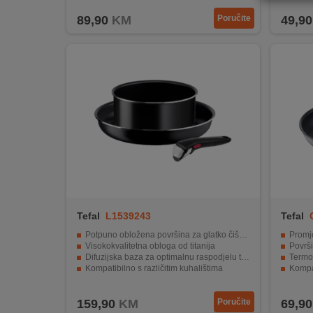
REKLAMACIJA
89,90
KM
Poručite
49,90
I
SERVIS
O
NAMA
KATALOZI
KAKO
KUPITI?
KUPOVINA
IZ
Tefal
L1539243
Tefal
INOSTRANSTVA
Potpuno obložena površina za glatko čišćenje
Promj
Visokokvalitetna obloga od titanija
Površi
OZNAKE
Difuzijska baza za optimalnu raspodjelu topline
Termo-
ENERGETSKE
Kompatibilno s različitim kuhalištima
Kompa
UČINKOVITOSTI
Set od tri dijela s univerzalnom drškom
Unutra
159,90
KM
Poručite
69,90
DIGITALIS