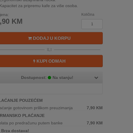
Kapacitet za pripremu kafe za više osoba.
jena:
Količina
,90
KM
DODAJ U KORPU
ILI
KUPI ODMAH
Dostupnost:
Na stanju!
LAĆANJE POUZEĆEM
aćanje gotovinom prilikom preuzimanja
7,90
KM
IRMANSKO PLAĆANJE
plata po predračunu putem banke
7,90
KM
Brza dostava!