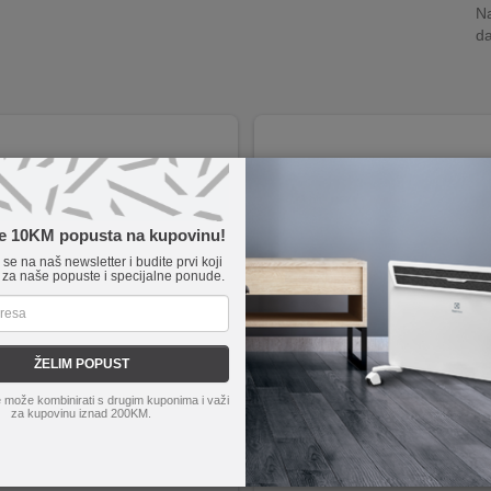
Na
da
te 10KM popusta na kupovinu!
e se na naš newsletter i budite prvi koji
 za naše popuste i specijalne ponude.
ŽELIM POPUST
C3850653
Floria
ZLN1906
 može kombinirati s drugim kuponima i važi
 – veća površina za kuhanje i pripremu većih porcija
Promjer 22 cm
za kupovinu iznad 200KM.
neljepljiva obloga (Titanium 2X) – olakšava kuhanje i čišćenje
Izrađena je od prešanog aluminija
AL™ indikator – pokazuje idealnu temperaturu za početak kuhanja
Non-Stick sloj
mska ručka – udobnost pri rukovanju
Bakelitna ručka
t sa više tipova štednjaka – gas, električne, keramičke i halogene ploče
Lako se čisti i može se prati u perilici