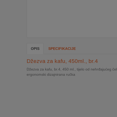
DOM
&
ALATI
ENERGIJA
OPIS
SPECIFIKACIJE
KLIMATIZACIJA
Džezva za kafu, 450ml., br.4
Džezva za kafu, br.4, 450 ml., tijelo od nehrđajućeg čel
ergonomski dizajnirana ručka
SECURITY
PC
&
GAME