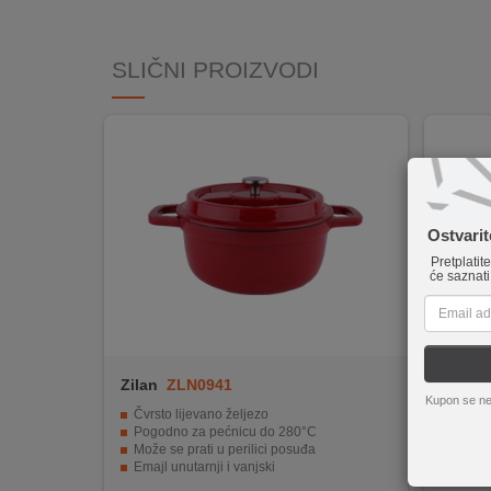
INTERNO
SLIČNI PROIZVODI
MOJ
NALOG
AKCIJE
BRENDOVI
Ostvari
Pretplatit
NOVO
će saznati
U
PONUDI
KONTAKT
Zilan
ZLN0941
Tefal
Kupon se ne
KUPOVINA
Čvrsto lijevano željezo
XL format
NA
Pogodno za pećnicu do 280°C
Izdržljiva 
Može se prati u perilici posuđa
THERMO-SIGN
RATE
Emajl unutarnji i vanjski
Ergono
Za korištenje na svim pločama i indukciji
Kompatibilnos