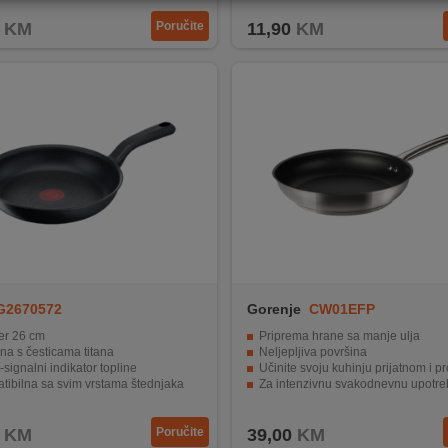
KM
Poručite
11,90
KM
G2670572
Gorenje
CW01EFP
er 26 cm
Priprema hrane sa manje ulja
na s česticama titana
Neljepljiva površina
signalni indikator topline
Učinite svoju kuhinju prijatnom i pro
tibilna sa svim vrstama štednjaka
Za intenzivnu svakodnevnu upotre
šnja obloga titanium
Idealan za sve vrste ploča za kuha
KM
Poručite
39,00
KM