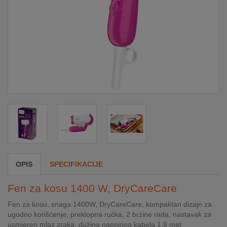
DOM
&
ALATI
ENERGIJA
KLIMATIZACIJA
SECURITY
OPIS
SPECIFIKACIJE
PC
Fen za kosu 1400 W, DryCareCare
&
GAME
Fen za kosu, snaga 1400W, DryCareCare, kompaktan dizajn za
ugodno korišćenje, preklopna ručka, 2 brzine rada, nastavak za
usmjeren mlaz zraka, dužina napojnog kabela 1.8 met.