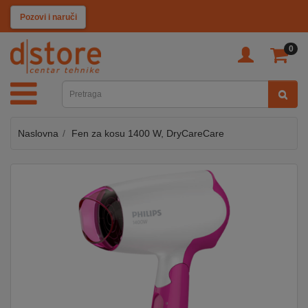
KATEGORIJE
Pozovi i naruči
0
TV
&
SAT
Naslovna
Fen za kosu 1400 W, DryCareCare
MOBILNI
UREĐAJI
AUDIO
KABLOVI
KUĆANSKI
APARATI