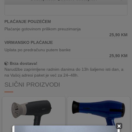
REKLAMACIJA
I
SERVIS
PLAĆANJE POUZEĆEM
O
Plaćanje gotovinom prilikom preuzimanja
NAMA
25,90
KM
VIRMANSKO PLAĆANJE
KATALOZI
Uplata po predračunu putem banke
25,90
KM
KAKO
Brza dostava!
KUPITI?
Narudžbe zaprimljene radnim danima do 13h šaljemo isti dan, a
na Vašoj adresi paket je već za 24–48h.
KUPOVINA
SLIČNI PROIZVODI
IZ
INOSTRANSTVA
OZNAKE
ENERGETSKE
UČINKOVITOSTI
×
DIGITALIS