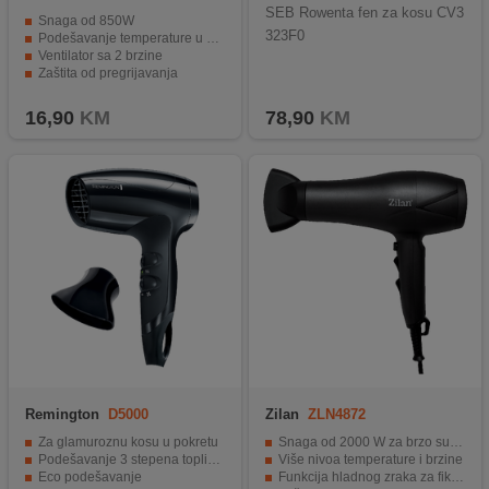
SEB Rowenta fen za kosu CV3
Snaga od 850W
323F0
Podešavanje temperature u 3 nivoa
Ventilator sa 2 brzine
Zaštita od pregrijavanja
Uski usmjerivač zraka.
16,90
KM
78,90
KM
Remington
D5000
Zilan
ZLN4872
Za glamuroznu kosu u pokretu
Snaga od 2000 W za brzo sušenje kose
Podešavanje 3 stepena topline / 2 brzine
Više nivoa temperature i brzine
Eco podešavanje
Funkcija hladnog zraka za fiksiranje frizure