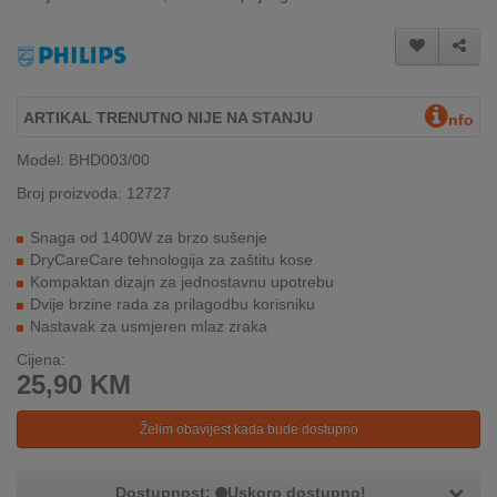
INTERNO
MOJ
ARTIKAL TRENUTNO NIJE NA STANJU
NALOG
nfo
Model: BHD003/00
AKCIJE
Broj proizvoda: 12727
BRENDOVI
Snaga od 1400W za brzo sušenje
DryCareCare tehnologija za zaštitu kose
NOVO
Kompaktan dizajn za jednostavnu upotrebu
U
Dvije brzine rada za prilagodbu korisniku
PONUDI
Nastavak za usmjeren mlaz zraka
Cijena:
KONTAKT
25,90
KM
KUPOVINA
Želim obavijest kada bude dostupno
NA
RATE
Dostupnost:
Uskoro dostupno!