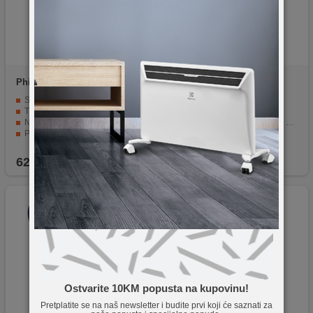
Philips
BHD351/10
Floria
ZLN8985
Snažno sušenje na nižoj temperaturi
Snaga od 2000 W
ThermoProtect dodatak
Ventilator sa 2 brzine
Napredna ionska njega
Podešavanje temperature u 3 nivoa
Precizna kontrola sa 6 postavki topline i brzine
Zaštita od pregrijavanja
Postavka hladnog zraka
Uski usmjerivač zraka
62,90
KM
29,95
KM
Novo
Ostvarite 10KM popusta na kupovinu!
Pretplatite se na naš newsletter i budite prvi koji će saznati za