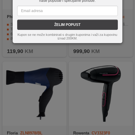
naše popuste i specijalne ponude.
Philips
BHD514/00
Dyson
HD16 Nural Ceramic
Patina/Topaz
Snaga od 2300 W za optimalan protok zraka
Automatski se prilagođava i štiti vlasište
ŽELIM POPUST
Tehnologija ThermoShield pruža vrhunsku zaštitu
Brzo, inteligentno sušenje
6 postavki topline / brzine, mlaz hladnog zraka
Bez toplotnog oštećenja
Kupon se ne može kombinirati s drugim kuponima i važi za kupovinu
iznad 200KM.
Profesionalno sušenje i oblikovanje kose
Pet inteligentnih dodataka
Uuživajte u zdravoj, sjajnoj i lijepoj kosi
Dyson Hyperdymium motor
119,90
KM
999,90
KM
Floria
ZLN8978/BL
Rowenta
CV3323F0