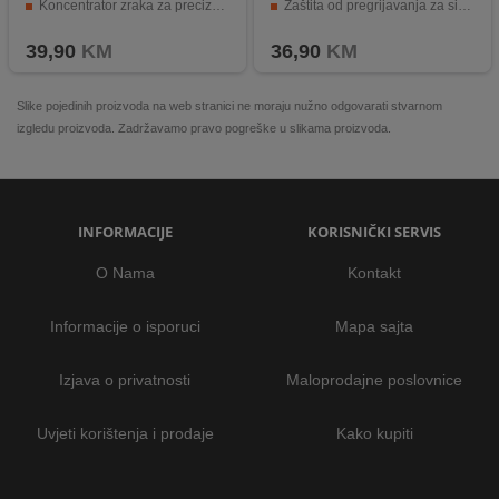
Koncentrator zraka za precizno oblikovanje
Zaštita od pregrijavanja za sigurnu upotrebu
Fen za kosu D5000 je tako jednostavan za upotrebu
Koncentrator za precizno usmjeravanje zraka
39,90
KM
36,90
KM
Slike pojedinih proizvoda na web stranici ne moraju nužno odgovarati stvarnom
izgledu proizvoda. Zadržavamo pravo pogreške u slikama proizvoda.
INFORMACIJE
KORISNIČKI SERVIS
O Nama
Kontakt
Informacije o isporuci
Mapa sajta
Izjava o privatnosti
Maloprodajne poslovnice
Uvjeti korištenja i prodaje
Kako kupiti