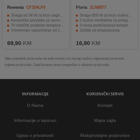
Rowenta
CF324LF0
Floria
ZLN8977
Snaga od 38 W za brzo zagrijavanje.
Snaga 850 W za brzo sušenje kose
Keramička prevlaka za ravnomjerno zagrijavanje.
2 brzine ventilatora za prilagodbu sušenja
Tri različite postavke temperature.
3 nivoa podešavanja temperature
Vremensko ograničenje od 10 sekundi.
Zaštita od pregrijavanja
Rotirajući kabel od 1,8 metara.
Uski usmjerivač zraka za precizno oblikovanje
69,90
KM
16,90
KM
Slike pojedinih proizvoda na web stranici ne moraju nužno odgovarati stvarnom
izgledu proizvoda. Zadržavamo pravo pogreške u slikama proizvoda.
INFORMACIJE
KORISNIČKI SERVIS
O Nama
Kontakt
Informacije o isporuci
Mapa sajta
Izjava o privatnosti
Maloprodajne poslovnice