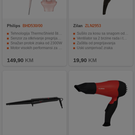
Philips
BHD530/00
Zilan
ZLN2953
Tehnologija ThermoShield štiti kosu od oštećenja topline
Sušilo za kosu sa snagom od 1200W
Senzor za otkrivanje pregrijavanja optimizira temperaturu zraka
Ventilator sa 2 brzine rada i temperature
Snažan protok zraka od 2300W
Zaštita od pregrijavanja
Motor visokih performansi za brzo sušenje
Uski usmjerivač zraka
6 postavki topline / brzine, mlaz hladnog zraka
Sklopiva ručka
149,90
KM
19,90
KM