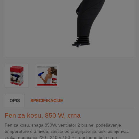
DOM
&
ALATI
ENERGIJA
KLIMATIZACIJA
SECURITY
OPIS
SPECIFIKACIJE
PC
Fen za kosu, 850 W, crna
&
GAME
Fen za kosu, snaga 850W, ventilator 2 brzine, podešavanje
temperature u 3 nivoa, zaštita od pregrijavanja, uski usmjerivač
zraka, napajanje 220 - 240 V / 50 Hz, dostupne boja crna