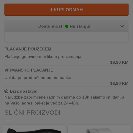
REKLAMACIJA
I
KUPI ODMAH
SERVIS
Dostupnost:
Na stanju!
O
NAMA
KATALOZI
PLAĆANJE POUZEĆEM
Plaćanje gotovinom prilikom preuzimanja
KAKO
16,90
KM
KUPITI?
VIRMANSKO PLAĆANJE
Uplata po predračunu putem banke
KUPOVINA
16,90
KM
IZ
Brza dostava!
INOSTRANSTVA
Narudžbe zaprimljene radnim danima do 13h šaljemo isti dan, a
na Vašoj adresi paket je već za 24–48h.
OZNAKE
ENERGETSKE
SLIČNI PROIZVODI
UČINKOVITOSTI
DIGITALIS