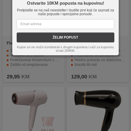
Ostvarite 10KM popusta na kupovinu!
Pretplatite se na naš newsletter i budite prvi koji će saznati za
naše popuste i specijalne ponude.
ŽELIM POPUST
Floria
ZLN8985
Grundig
HD 9680
Kupon se ne može kombinirati s drugim kuponima i važi za kupovinu
Snaga od 2000 W
Opcionalna ionska funkcija za sjajnu kosu
iznad 200KM.
Ventilator sa 2 brzine
Tri postavke temperature i dvije brzine
Podešavanje temperature u 3 nivoa
Hladno puhanje za stabiliziranje kose
Zaštita od pregrijavanja
Izrazito tih rad
Uski usmjerivač zraka
Uska mlaznica za precizno oblikovanje kose
29,95
KM
129,00
KM