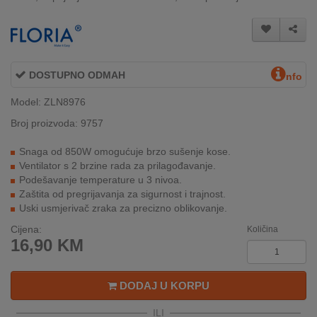
INTERNO
MOJ
DOSTUPNO ODMAH
NALOG
nfo
Model: ZLN8976
AKCIJE
Broj proizvoda: 9757
BRENDOVI
Snaga od 850W omogućuje brzo sušenje kose.
Ventilator s 2 brzine rada za prilagođavanje.
NOVO
Podešavanje temperature u 3 nivoa.
U
Zaštita od pregrijavanja za sigurnost i trajnost.
PONUDI
Uski usmjerivač zraka za precizno oblikovanje.
Cijena:
Količina
KONTAKT
16,90
KM
KUPOVINA
NA
DODAJ U KORPU
RATE
ILI