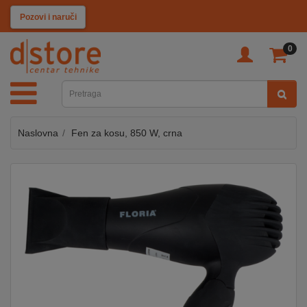
KATEGORIJE
Pozovi i naruči
0
TV
&
SAT
Naslovna
Fen za kosu, 850 W, crna
MOBILNI
UREĐAJI
AUDIO
KABLOVI
KUĆANSKI
APARATI