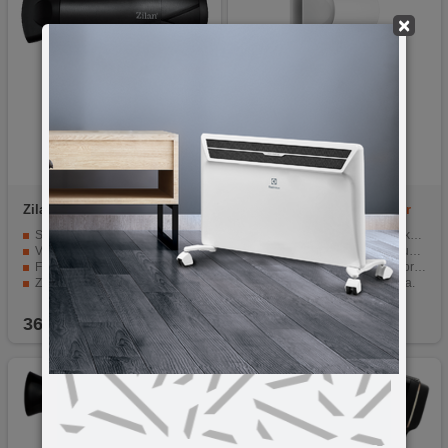
×
Zilan
ZLN4872
Xiaomi
Mi Ionic Hair Dryer
H300
Snaga od 2000 W za brzo sušenje kose
Ionic tehnologija za zdravu kosu.
Više nivoa temperature i brzine
Snaga od 1600W za brzo sušenje.
Funkcija hladnog zraka za fiksiranje frizure
Tri nivoa temperature i dva brzine.
Zaštita od pregrijavanja za sigurnu upotrebu
Difuzor i usmjerivač vazduha.
Koncentrator za precizno usmjeravanje zraka
Kompaktan, ergonomski dizajn.
36,90
KM
69,90
KM