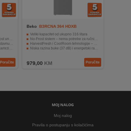
Beko
B3RCNA 364 HDXB
Veliki kapacitet od ukupno 316 litara
ašnjosti
No-Frost sistem – nema potrebe za ručnim odleđivanjem
 namirnica
HarvestFresh i CoolRoom tehnologije – duže svježina voća, povrća i većih količina hrane
vjezdice
Niska razina buke (37 dB) i energetski razred E – tiši rad i efikasnija potrošnja
Moderan inox izgled, LED osvjetljenje i reverzibilna vrata
Poručite
979,00
KM
Poručite
MOJ NALOG
Moj nalog
Pravila o postupanju s kolačićima