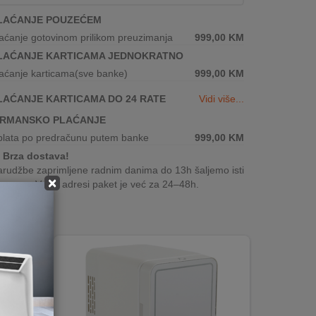
LAĆANJE POUZEĆEM
aćanje gotovinom prilikom preuzimanja
999,00
KM
LAĆANJE KARTICAMA JEDNOKRATNO
aćanje karticama(sve banke)
999,00
KM
LAĆANJE KARTICAMA DO 24 RATE
Vidi više...
IRMANSKO PLAĆANJE
plata po predračunu putem banke
999,00
KM
Brza dostava!
rudžbe zaprimljene radnim danima do 13h šaljemo isti
×
n, a na Vašoj adresi paket je već za 24–48h.