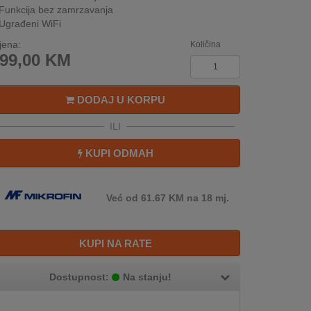
Funkcija bez zamrzavanja
Ugrađeni WiFi
jena:
Količina
99,00
KM
DODAJ U KORPU
ILI
KUPI ODMAH
Već od 61.67 KM na 18 mj.
KUPI NA RATE
Dostupnost:
Na stanju!