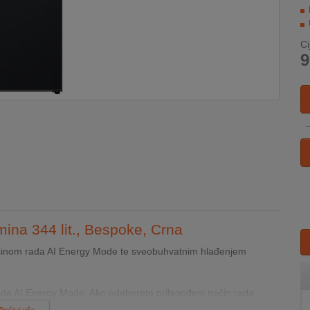
Ci
9
ina 344 lit., Bespoke, Crna
ačinom rada AI Energy Mode te sveobuhvatnim hlađenjem
da AI Energy Mode. Ako odaberete prilagođeni način rada ...
Pročitaj više...