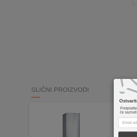
INTERNO
MOJ
NALOG
AKCIJE
BRENDOVI
NOVO
U
PONUDI
SLIČNI PROIZVODI
KONTAKT
Ostvari
Pretplatit
će saznati
KUPOVINA
NA
RATE