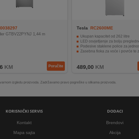
0038297
Tesla
RC2600ME
žider GTBV22PYNJ 1,44 m
Ukupan kapacitet od 262 litre
LED osvjetljenje za bolju preglednost unutr
Podesive staklene police za jednostavnu organizaciju
Zasebna fioka za voće i povrće te zamrzivač s 4 z
Tih rad od samo 39 dB
6
KM
Poručite
489,00
KM
 stvarnom izgledu proizvoda. Zadržavamo pravo pogreške u slikama proizvoda.
KORISNIČKI SERVIS
DODACI
Kontakt
Brendovi
Mapa sajta
Akcija