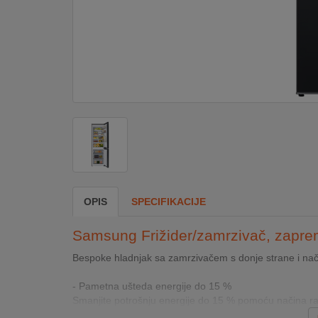
DOM
&
ALATI
ENERGIJA
KLIMATIZACIJA
OPIS
SPECIFIKACIJE
SECURITY
Samsung Frižider/zamrzivač, zaprem
PC
Bespoke hladnjak sa zamrzivačem s donje strane i n
&
GAME
- Pametna ušteda energije do 15 %
Smanjite potrošnju energije do 15 % pomoću načina ra