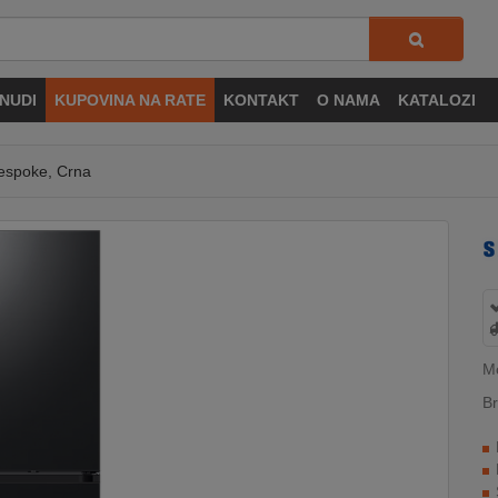
NUDI
KUPOVINA NA RATE
KONTAKT
O NAMA
KATALOZI
Bespoke, Crna
M
Br