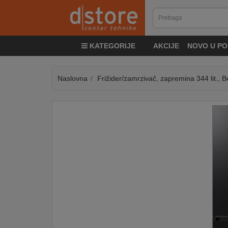
KATEGORIJE
KATEGORIJE
AKCIJE
NOVO U PO
TV
&
SAT
Naslovna
Frižider/zamrzivač, zapremina 344 lit., 
MOBILNI
UREĐAJI
AUDIO
KABLOVI
KUĆANSKI
APARATI