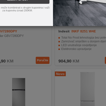
 može kombinirati s drugim kuponima i važi
za kupovinu iznad 200KM.
V7280DPY
Indesit
INKF 8251 W4E
žider GBV7280DPY
Total No Frost tehnologija bez potrebe za odm
Zamrzivač smješten u donjem dijel
LED unutrašnje osvjetljenje
Elektronsko upravljanje
Moderan srebrni dizajn sa promjenjivim smjerom otvara
,90
KM
Poručite
904,90
KM
Novo