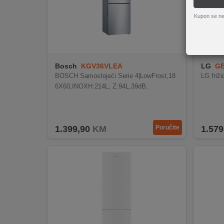
REKLAMACIJA
I
Kupon se ne
SERVIS
O
NAMA
Bosch
KGV36VLEA
LG
GB
BOSCH Samostojeći Serie 4|LowFrost,18
LG fri
KATALOZI
6X60,INOXH:214L, Z:94L,39dB,
KAKO
KUPITI?
1.399,90
KM
Poručite
1.579
KUPOVINA
IZ
INOSTRANSTVA
OZNAKE
ENERGETSKE
UČINKOVITOSTI
DIGITALIS