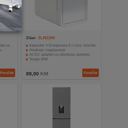
Zilan
ZLN1160
rzavanjem
Kapacitet: 4 lit./odgovara 6 x 12oz. limenke
u
Hlađenje i zagrijavanje
AC/DC adapteri za višestruku upotrebu
Snaga 36W
nja vrata
Kompaktan i lak transport
Poručite
89,90
KM
Poručite