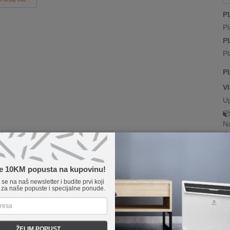
P
Pl
P
Pl
P
V
U
Na
da
te 10KM popusta na kupovinu!
Novo
e se na naš newsletter i budite prvi koji
 za naše popuste i specijalne ponude.
ŽELIM POPUST