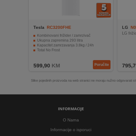
Tesla
RC3200FHE
LG
N0
LG fri
Kombinovani frižider / zamrzivač
Ukupna zapremina 293 litra
Kapacitet zamrzavanja 3.8kg / 24h
Total No Frost
Moderan dizajn
599,90
KM
Poručite
795,7
Slike pojedinih proizvoda na web stranici ne moraju nužno odgovarati
INFORMACIJE
O Nama
Informacije o isporuci