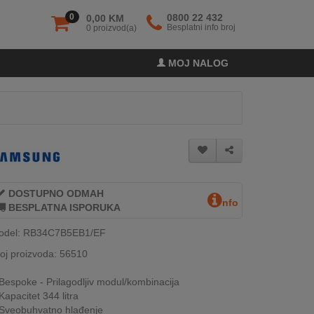
0
0800 22 432
0,00 KM
Besplatni info broj
0 proizvod(a)
MOJ NALOG
DOSTUPNO ODMAH
nfo
BESPLATNA ISPORUKA
odel: RB34C7B5EB1/EF
oj proizvoda: 56510
Bespoke - Prilagodljiv modul/kombinacija
Kapacitet 344 litra
Sveobuhvatno hlađenje