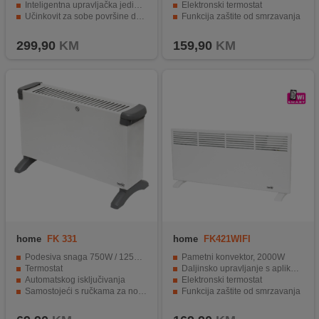
Inteligentna upravljačka jedinica s LED display-om
Elektronski termostat
Učinkovit za sobe površine do 28 m²
Funkcija zaštite od smrzavanja
Upravljanje putem mobilne aplikacije putem Wi-Fi-ja
IPX4 stupanj zaštite
299,90
KM
159,90
KM
home
FK 331
home
FK421WIFI
Podesiva snaga 750W / 1250W / 2000W
Pametni konvektor, 2000W
Termostat
Daljinsko upravljanje s aplikacijom putem WiFi veze
Automatskog isključivanja
Elektronski termostat
Samostojeći s ručkama za nošenje
Funkcija zaštite od smrzavanja
Dimenzija 570 x 325 x 205 mm
IPX4 stupanj zaštite