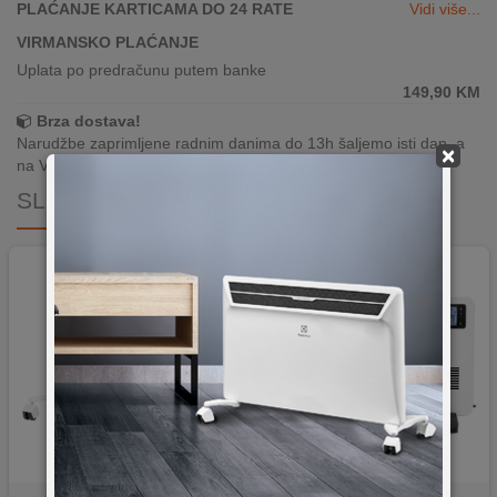
PLAĆANJE KARTICAMA DO 24 RATE
Vidi više...
VIRMANSKO PLAĆANJE
Uplata po predračunu putem banke
149,90
KM
Brza dostava!
Narudžbe zaprimljene radnim danima do 13h šaljemo isti dan, a
×
na Vašoj adresi paket je već za 24–48h.
SLIČNI PROIZVODI