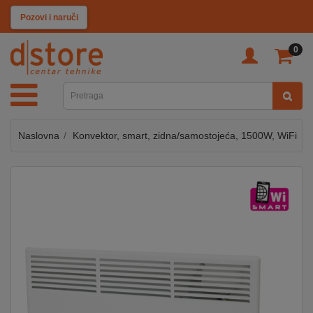
KATEGORIJE
Pozovi i naruči
0
TV
&
SAT
Naslovna
Konvektor, smart, zidna/samostojeća, 1500W, WiFi
MOBILNI
UREĐAJI
AUDIO
KABLOVI
KUĆANSKI
APARATI