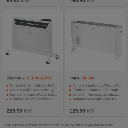
69,90
KM
169,90
KM
Electrolux
ECH/AG2-1500
home
FK 344
3BE EEC
Grijaći element HEDGEHOG za brže postizanje radne temperature
3 nivoa snage: 750W/1250W/2000W
Aerodinamički sustav Intelligent Air Dynamic
Turbo ventilator za brže zagrijavanje prostora
Inteligentna upravljačka jedinica s LED display-om
Ugrađeni termostat za održavanje željene temperature
Učinkovit za sobe površine do 15 m²
Automatsko isključivanje u slučaju pregrijavanja
Upravljanje putem mobilne aplikacije putem Wi-Fi-ja
Samostojeća konstrukcija, dimenzije 690 x 390 x 190 mm
229,90
KM
129,90
KM
Slike pojedinih proizvoda na web stranici ne moraju nužno odgovarati stvarnom