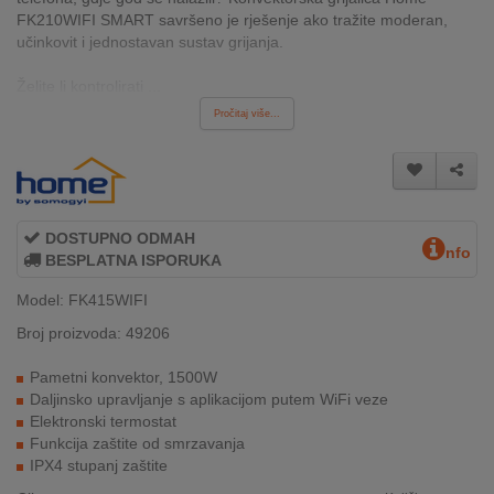
INTERNO
FK210WIFI SMART savršeno je rješenje ako tražite moderan,
učinkovit i jednostavan sustav grijanja.
Želite li kontrolirati ...
MOJ
Pročitaj više...
NALOG
AKCIJE
BRENDOVI
DOSTUPNO ODMAH
nfo
BESPLATNA ISPORUKA
NOVO
U
Model: FK415WIFI
PONUDI
Broj proizvoda: 49206
KONTAKT
Pametni konvektor, 1500W
Daljinsko upravljanje s aplikacijom putem WiFi veze
KUPOVINA
Elektronski termostat
NA
Funkcija zaštite od smrzavanja
RATE
IPX4 stupanj zaštite