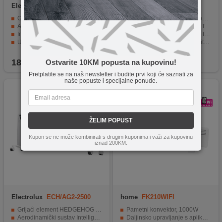
Electrolux
ECH/AG2-1000
home
FK320WIFI
3BE EEC
Grijaći element HEDGEHOG za brže postizanje radne temperature
Moderni grijač kojim se upravlja pametnim telefonom
Aerodinamički sustav Intelligent Air Dynamic
Tri nivoa snage, do 2000 W Turbo ventilator za bržu distribuciju topline
Inteligentna upravljačka jedinica s LED display-om
Digitalni termostat i 24-satni tajmer
Učinkovit za sobe površine do 12 m²
Zaštita od smrzavanja i zaštita od pregrijavanja
Upravljanje putem mobilne aplikacije putem Wi-Fi-ja
Može se upravljati daljinskim upravljačem i dodirnim tipkama
189,90
KM
129,90
KM
Ostvarite 10KM popusta na kupovinu!
Pretplatite se na naš newsletter i budite prvi koji će saznati za
naše popuste i specijalne ponude.
ŽELIM POPUST
Kupon se ne može kombinirati s drugim kuponima i važi za kupovinu
iznad 200KM.
Electrolux
ECH/AG2-2500
home
FK210WIFI
3BE EEC
Grijaći element HEDGEHOG za brže postizanje radne temperature
Pametni konvektor, 1000W
Aerodinamički sustav Intelligent Air Dynamic
Daljinsko upravljanje s aplikacijom putem WiFi veze