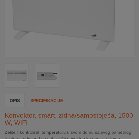
DOM
&
ALATI
ENERGIJA
KLIMATIZACIJA
SECURITY
OPIS
SPECIFIKACIJE
PC
Konvektor, smart, zidna/samostojeća, 1500
&
W, WiFi
GAME
Želite li kontrolirati temperaturu u svom domu sa svog pametnog
telefona, gdje god se nalazili? Konvektorska grijalica Home