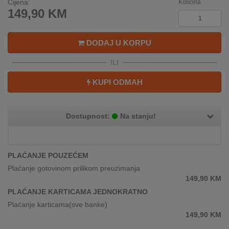
Cijena:
Količina
REKLAMACIJA
149,90
KM
I
SERVIS
DODAJ U KORPU
O
NAMA
ILI
KATALOZI
KUPI ODMAH
KAKO
KUPITI?
Dostupnost:
Na stanju!
KUPOVINA
IZ
PLAĆANJE POUZEĆEM
INOSTRANSTVA
Plaćanje gotovinom prilikom preuzimanja
149,90
KM
OZNAKE
ENERGETSKE
PLAĆANJE KARTICAMA JEDNOKRATNO
UČINKOVITOSTI
Plaćanje karticama(sve banke)
149,90
KM
DIGITALIS