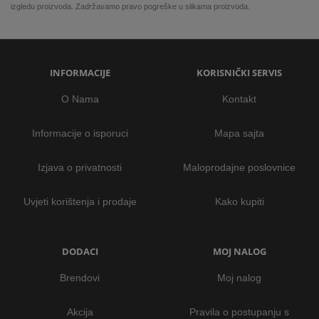
izgledu proizvoda. Zadržavamo pravo pogreške u slikama proizvoda.
INFORMACIJE
KORISNIČKI SERVIS
O Nama
Kontakt
Informacije o isporuci
Mapa sajta
Izjava o privatnosti
Maloprodajne poslovnice
Uvjeti korištenja i prodaje
Kako kupiti
DODACI
MOJ NALOG
Brendovi
Moj nalog
Akcija
Pravila o postupanju s