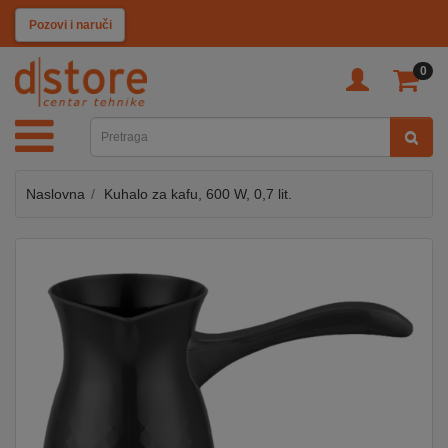
KATEGORIJE
Pozovi i naruči
0
TV
&
SAT
Naslovna
Kuhalo za kafu, 600 W, 0,7 lit.
MOBILNI
UREĐAJI
AUDIO
KABLOVI
KUĆANSKI
APARATI