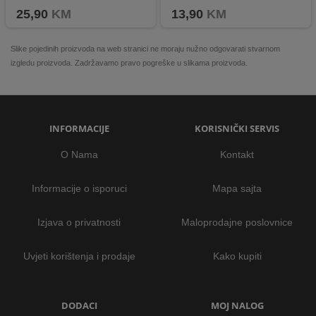
25,90
KM
13,90
KM
Slike pojedinih proizvoda na web stranici ne moraju nužno odgovarati stvarnom
izgledu proizvoda. Zadržavamo pravo pogreške u slikama proizvoda.
INFORMACIJE
KORISNIČKI SERVIS
O Nama
Kontakt
Informacije o isporuci
Mapa sajta
Izjava o privatnosti
Maloprodajne poslovnice
Uvjeti korištenja i prodaje
Kako kupiti
DODACI
MOJ NALOG