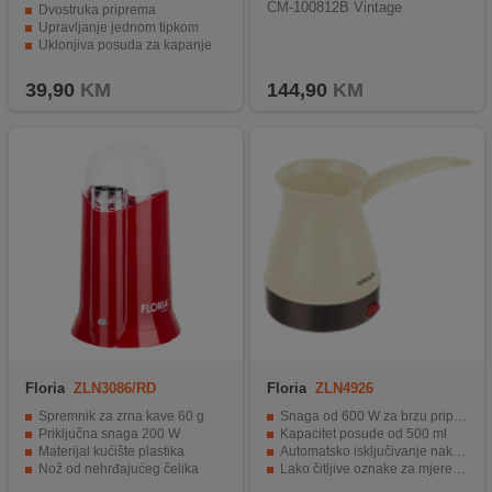
CM-100812B Vintage
Dvostruka priprema
Upravljanje jednom tipkom
Uklonjiva posuda za kapanje
Snaga 370 - 450W
39,90
KM
144,90
KM
Floria
ZLN3086/RD
Floria
ZLN4926
Spremnik za zrna kave 60 g
Snaga od 600 W za brzu pripremu kave
Priključna snaga 200 W
Kapacitet posude od 500 ml
Materijal kućište plastika
Automatsko isključivanje nakon pripreme kave
Nož od nehrđajućeg čelika
Lako čitljive oznake za mjerenje kave i vode
Sistem sigurnosnog zaključavanja
Jednostavan dizajn i rukovanje