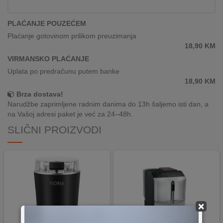
REKLAMACIJA
I
PLAĆANJE POUZEĆEM
SERVIS
Plaćanje gotovinom prilikom preuzimanja
18,90
KM
O
NAMA
VIRMANSKO PLAĆANJE
Uplata po predračunu putem banke
KATALOZI
18,90
KM
Brza dostava!
KAKO
Narudžbe zaprimljene radnim danima do 13h šaljemo isti dan, a
KUPITI?
na Vašoj adresi paket je već za 24–48h.
SLIČNI PROIZVODI
KUPOVINA
IZ
INOSTRANSTVA
OZNAKE
ENERGETSKE
UČINKOVITOSTI
×
DIGITALIS