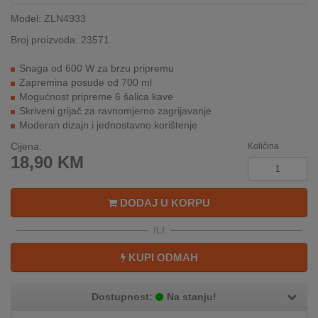
INTERNO
Model: ZLN4933
Broj proizvoda: 23571
MOJ
Snaga od 600 W za brzu pripremu
NALOG
Zapremina posude od 700 ml
Mogućnost pripreme 6 šalica kave
AKCIJE
Skriveni grijač za ravnomjerno zagrijavanje
Moderan dizajn i jednostavno korištenje
BRENDOVI
Cijena:
Količina
18,90
KM
NOVO
U
PONUDI
DODAJ U KORPU
ILI
KONTAKT
KUPI ODMAH
KUPOVINA
NA
RATE
Dostupnost:
Na stanju!