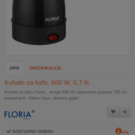
DOM
&
ALATI
ENERGIJA
OPIS
SPECIFIKACIJE
KLIMATIZACIJA
Kuhalo za kafu, 600 W, 0,7 lit.
SECURITY
Kuhalo za kafu / kavu , snaga 600 W, zapremina posude 700 ml,
priprema 6 - šalice kave, skriveni grijač
PC
&
GAME
DOSTUPNO ODMAH
nfo