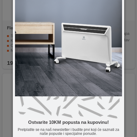
Floria
ZLN2396
Bosch
TF303E01
SIEMENS Automatic caffe apa
Snaga 350 W
rat coffeeDirect, iAroma sustav
Kapacitet od 250 ml / 60 g zrna kafe
Oštrice su od nerđajućeg čelika
One-touch, INOX
Mlin je izrađen od plastike
Kompaktan i jednostavan za korištenje
19,90
KM
1.016,90
KM
Ostvarite 10KM popusta na kupovinu!
Pretplatite se na naš newsletter i budite prvi koji će saznati za
naše popuste i specijalne ponude.