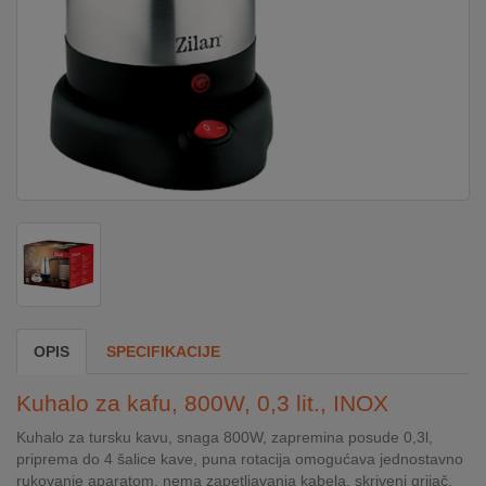
DOM
&
ALATI
ENERGIJA
KLIMATIZACIJA
SECURITY
OPIS
SPECIFIKACIJE
PC
Kuhalo za kafu, 800W, 0,3 lit., INOX
&
GAME
Kuhalo za tursku kavu, snaga 800W, zapremina posude 0,3l,
priprema do 4 šalice kave, puna rotacija omogućava jednostavno
rukovanje aparatom, nema zapetljavanja kabela, skriveni grijač,