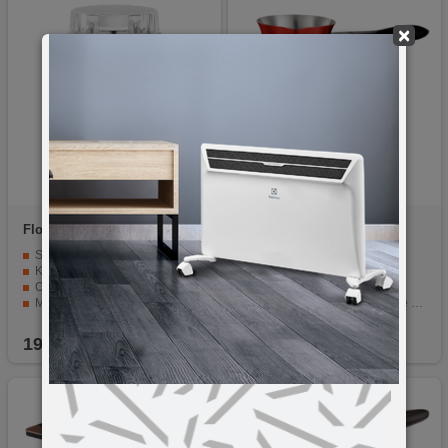
×
Floria
ZLN2398
Zilan
ZLN3627
Snaga 350 W
Snaga 600 - 800W
Kapacitet od 250 ml / 60 g zrna kafe
Priprema do 6 šoljica kafe
Oštrice su od nerđajućeg čelika
Indikator rada
Mlin je izrađen od plastike
Skriveni grijač za smanjenje rizika od opekotina
Kompaktan i jednostavan za korištenje
Rotacija za jednostavno rukovanje i sigurnost
19,90
KM
29,90
KM