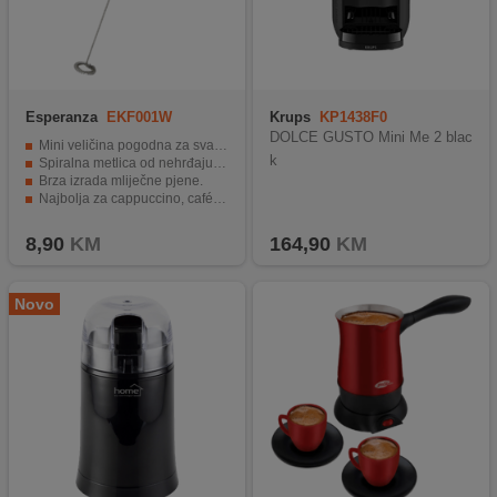
Esperanza
EKF001W
Krups
KP1438F0
DOLCE GUSTO Mini Me 2 blac
Mini veličina pogodna za svaku kuhinju.
k
Spiralna metlica od nehrđajućeg čelika.
Brza izrada mliječne pjene.
Najbolja za cappuccino, café latte i mliječne shakeove.
Napajanje putem 2 AA baterije.
8,90
KM
164,90
KM
Novo