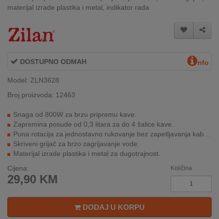
materijal izrade plastika i metal, indikator rada
INTERNO
MOJ
NALOG
DOSTUPNO ODMAH
nfo
AKCIJE
Model: ZLN3628
Broj proizvoda: 12463
BRENDOVI
Snaga od 800W za brzu pripremu kave.
NOVO
Zapremina posude od 0,3 litara za do 4 šalice kave.
U
Puna rotacija za jednostavno rukovanje bez zapetljavanja kabela.
PONUDI
Skriveni grijač za brzo zagrijavanje vode.
Materijal izrade plastika i metal za dugotrajnost.
KONTAKT
Cijena:
Količina
29,90
KM
KUPOVINA
NA
RATE
DODAJ U KORPU