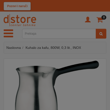
KATEGORIJE
Pozovi i naruči
0
TV
&
SAT
Naslovna
Kuhalo za kafu, 800W, 0,3 lit., INOX
MOBILNI
UREĐAJI
AUDIO
KABLOVI
KUĆANSKI
APARATI