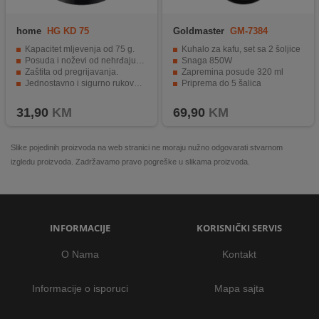
home
HG KD 75
Goldmaster
GM-7384
Kapacitet mljevenja od 75 g.
Kuhalo za kafu, set sa 2 šoljice
Posuda i noževi od nehrđajućeg čelika.
Snaga 850W
Zaštita od pregrijavanja.
Zapremina posude 320 ml
Jednostavno i sigurno rukovanje.
Priprema do 5 šalica
Jednostavno i sigurno rukovanje.
Kučište od nehrđajućeg čelika
31,90
KM
69,90
KM
Slike pojedinih proizvoda na web stranici ne moraju nužno odgovarati stvarnom
izgledu proizvoda. Zadržavamo pravo pogreške u slikama proizvoda.
INFORMACIJE
KORISNIČKI SERVIS
O Nama
Kontakt
Informacije o isporuci
Mapa sajta