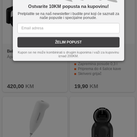
Ostvarite 10KM popusta na kupovinu!
Pretplatite se na naš newsletter i budite prvi koji će saznati za
naše popuste i specijalne ponude.
ŽELIM POPUST
Beko
TKM 8961 B
Zilan
ZLN3611 PU
Kupon se ne može kombinirati s drugim kuponima i važi za kupovinu
iznad 200KM.
Aparat za tursku kafu, 1100W
Snaga 500W
Zapremina posude 0,3 l
Priprema do 4 šalice kave
Skriveni grijač
Puna rotacija za jednostavno rukovanje
420,00
KM
19,90
KM