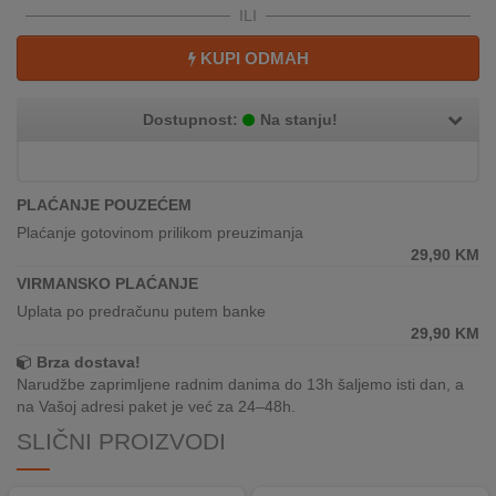
REKLAMACIJA
ILI
I
SERVIS
KUPI ODMAH
O
Dostupnost:
Na stanju!
NAMA
KATALOZI
PLAĆANJE POUZEĆEM
KAKO
Plaćanje gotovinom prilikom preuzimanja
KUPITI?
29,90
KM
VIRMANSKO PLAĆANJE
KUPOVINA
Uplata po predračunu putem banke
IZ
29,90
KM
INOSTRANSTVA
Brza dostava!
Narudžbe zaprimljene radnim danima do 13h šaljemo isti dan, a
OZNAKE
na Vašoj adresi paket je već za 24–48h.
ENERGETSKE
UČINKOVITOSTI
SLIČNI PROIZVODI
DIGITALIS