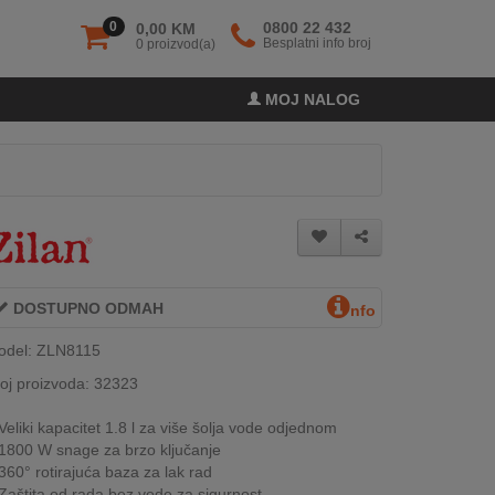
0
0800 22 432
0,00 KM
Besplatni info broj
0 proizvod(a)
MOJ NALOG
DOSTUPNO ODMAH
nfo
odel: ZLN8115
oj proizvoda: 32323
Veliki kapacitet 1.8 l za više šolja vode odjednom
1800 W snage za brzo ključanje
360° rotirajuća baza za lak rad
Zaštita od rada bez vode za sigurnost