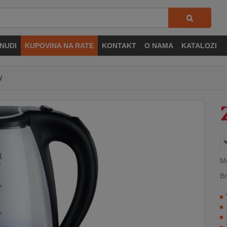
NUDI
KUPOVINA NA RATE
KONTAKT
O NAMA
KATALOZI
W
M
Br