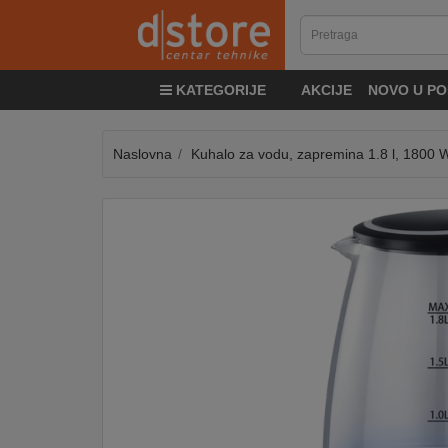
KATEGORIJE
KATEGORIJE
AKCIJE
NOVO U PO
TV
&
SAT
Naslovna
Kuhalo za vodu, zapremina 1.8 l, 1800 
MOBILNI
UREĐAJI
AUDIO
KABLOVI
KUĆANSKI
APARATI