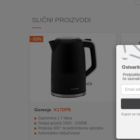
INTERNO
SLIČNI PROIZVODI
MOJ
NALOG
-33%
AKCIJE
BRENDOVI
Ostvari
Pretplatit
NOVO
će saznati
U
PONUDI
KONTAKT
Gorenje
K17DPB
hoco.
Kupon se ne
KUPOVINA
Zapremina 1.7 litara
Snaga
NA
Snaga grijača 1850 - 2200W
Kapacit
Rotacija 360° za jednostavnu uporabu
Ergon
RATE
Automatsko isključivanje
Mjera
Odvojiv filter protiv kamenca
Kompa