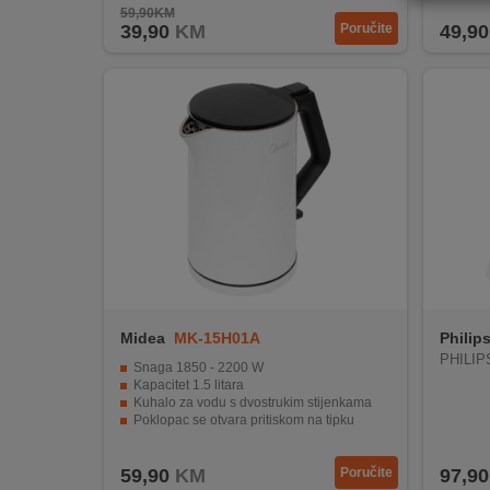
REKLAMACIJA
59,90KM
39,90
KM
Poručite
49,90
I
SERVIS
O
NAMA
KATALOZI
KAKO
KUPITI?
KUPOVINA
IZ
Midea
MK-15H01A
Philip
INOSTRANSTVA
PHILIP
Snaga 1850 - 2200 W
Kapacitet 1.5 litara
OZNAKE
Kuhalo za vodu s dvostrukim stijenkama
ENERGETSKE
Poklopac se otvara pritiskom na tipku
UČINKOVITOSTI
Elegantno i praktično rješenje
59,90
KM
Poručite
97,90
DIGITALIS