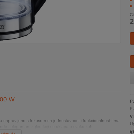
Ci
2
800 W
P
Pl
V
du napravljeno s fokusom na jednostavnost i funkcionalnost. Ima
U
de i elegantan izgled koji se uklapa u svaku kuh...
Pročitaj više...