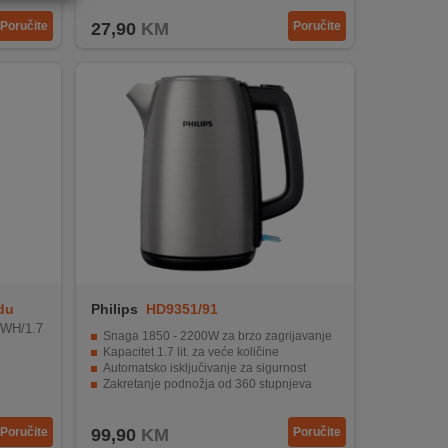
Poručite
27,90
KM
Poručite
du
Philips
HD9351/91
0WH/1.7
Snaga 1850 - 2200W za brzo zagrijavanje
Kapacitet 1.7 lit. za veće količine
Automatsko isključivanje za sigurnost
Zakretanje podnožja od 360 stupnjeva
Izdržljiv nehrđajući čelik prehrambene klase
Poručite
99,90
KM
Poručite