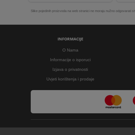
Slike pojedinih proizvoda na web stranici ne moraju nužno odgovarati
INFORMACIJE
O Nama
Informacije o isporuci
Izjava o privatnosti
Uvjeti korištenja i prodaje