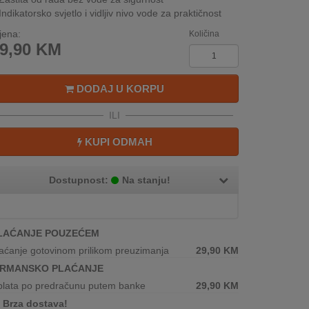
Indikatorsko svjetlo i vidljiv nivo vode za praktičnost
jena:
Količina
9,90
KM
DODAJ U KORPU
ILI
KUPI ODMAH
Dostupnost:
Na stanju!
LAĆANJE POUZEĆEM
aćanje gotovinom prilikom preuzimanja
29,90
KM
IRMANSKO PLAĆANJE
plata po predračunu putem banke
29,90
KM
Brza dostava!