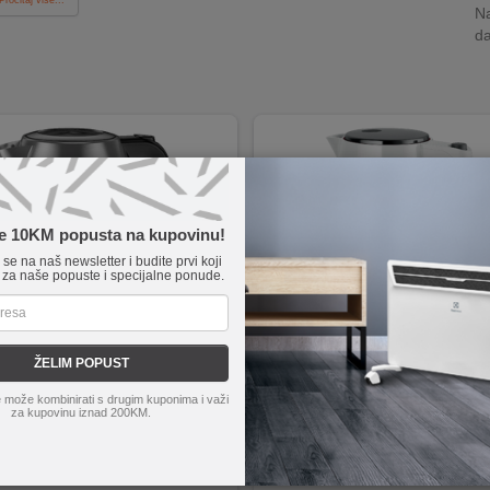
Na
da
te 10KM popusta na kupovinu!
e se na naš newsletter i budite prvi koji
 za naše popuste i specijalne ponude.
ŽELIM POPUST
HE12
Bosch
TWK1M121
 može kombinirati s drugim kuponima i važi
 1850 - 2200W
Jednostavno otvaranje poklopca samo dodirom
za kupovinu iznad 200KM.
et 1.7 lit.
Uštedite na vremenu i energiji s pokazateljem z
omska ručka
Filtar za kamenac
č nivoa vode
Lako čitljivo mjerilo vode s obje st
ktne dimenzije i moderan izgled
Trostruka sigurnosna funkcija