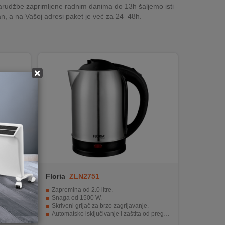
rudžbe zaprimljene radnim danima do 13h šaljemo isti
n, a na Vašoj adresi paket je već za 24–48h.
×
Floria
ZLN2751
 gumba.
Zapremina od 2.0 litre.
a šalice
Snaga od 1500 W.
Skriveni grijač za brzo zagrijavanje.
rane
Automatsko isključivanje i zaštita od pregrijavanja.
Odvojivi filter za kamenac i jednostavno održavanje.