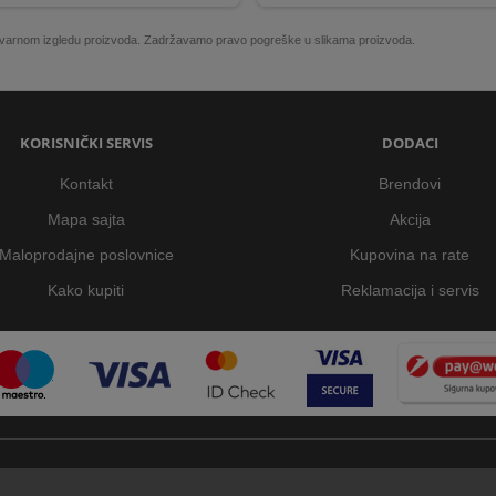
 stvarnom izgledu proizvoda. Zadržavamo pravo pogreške u slikama proizvoda.
KORISNIČKI SERVIS
DODACI
Kontakt
Brendovi
Mapa sajta
Akcija
Maloprodajne poslovnice
Kupovina na rate
Kako kupiti
Reklamacija i servis