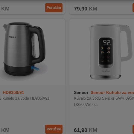
KM
Poručite
79,90
KM
s
HD9350/91
Sencor
Sencor Kuhalo za vo
SWK 0950WH
S kuhalo za vodu HD9350/91
Kuvalo za vodu Sencor SWK 095
L/2200W/bela
KM
Poručite
61,90
KM