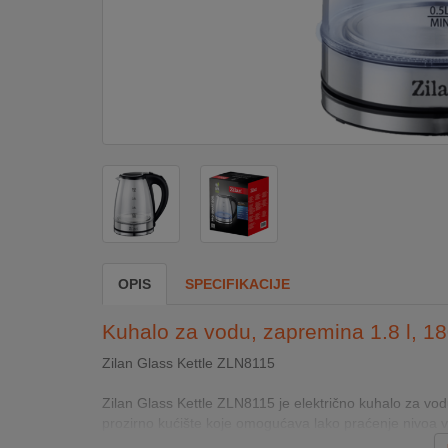
DOM
&
ALATI
ENERGIJA
KLIMATIZACIJA
OPIS
SPECIFIKACIJE
SECURITY
Kuhalo za vodu, zapremina 1.8 l, 1
PC
Zilan Glass Kettle ZLN8115
&
GAME
Zilan Glass Kettle ZLN8115 je električno kuhalo za vo
prozirno kućište koje omogućava lako praćenje nivoa vo