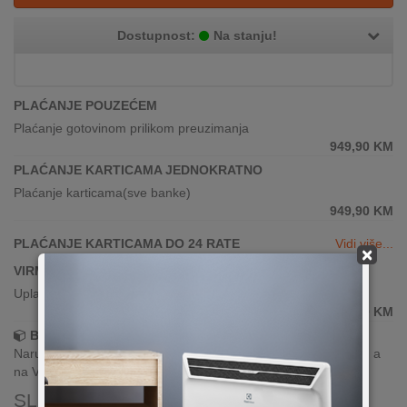
Dostupnost:
Na stanju!
PLAĆANJE POUZEĆEM
Plaćanje gotovinom prilikom preuzimanja
949,90
KM
PLAĆANJE KARTICAMA JEDNOKRATNO
Plaćanje karticama(sve banke)
949,90
KM
PLAĆANJE KARTICAMA DO 24 RATE
Vidi više...
×
VIRMANSKO PLAĆANJE
Uplata po predračunu putem banke
949,90
KM
Brza dostava!
Narudžbe zaprimljene radnim danima do 13h šaljemo isti dan, a
na Vašoj adresi paket je već za 24–48h.
SLIČNI PROIZVODI