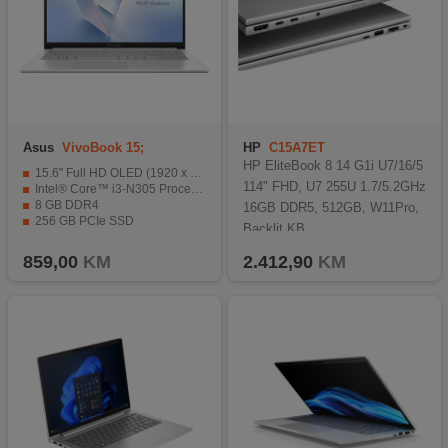
Asus
VivoBook 15;
HP
C15A7ET
E1504GA-WS35
HP EliteBook 8 14 G1i U7/16/5
15.6" Full HD OLED (1920 x 1080), 16:9, 60 Hz
114" FHD, U7 255U 1.7/5.2GHz
Intel® Core™ i3-N305 Processor 1.8 GHz
8 GB DDR4
16GB DDR5, 512GB, W11Pro,
256 GB PCIe SSD
Backlit KB
ASUS ErgoSense Chiclet tastatura
859,00
KM
2.412,90
KM