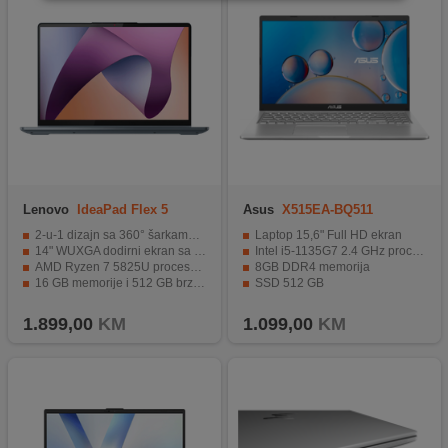
Lenovo
IdeaPad Flex 5
Asus
X515EA-BQ511
14ABR8, 82XX00HGSC
2-u-1 dizajn sa 360° šarkama za fleksibilnu upotrebu
Laptop 15,6" Full HD ekran
14" WUXGA dodirni ekran sa dobrim prikazom boja
Intel i5-1135G7 2.4 GHz procesor
AMD Ryzen 7 5825U procesor za snažne performanse
8GB DDR4 memorija
16 GB memorije i 512 GB brzi SSD
SSD 512 GB
Moderni portovi i povezivost (Wi-Fi 6, USB-C, HDMI)
Integrirana grafička kartica
1.899,00
KM
1.099,00
KM