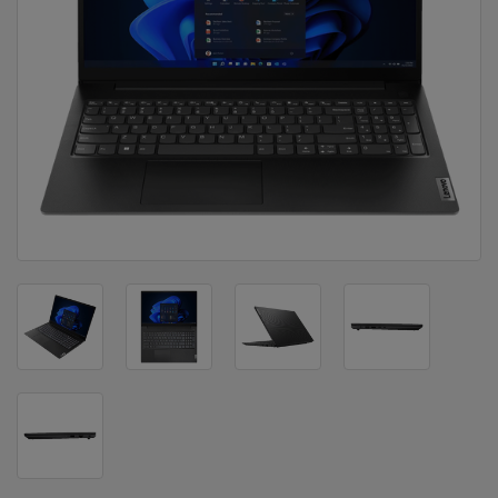
DOM
&
ALATI
ENERGIJA
KLIMATIZACIJA
SECURITY
PC
&
GAME