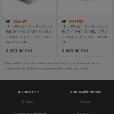
HP
AD3A1ET
HP
D06STES
HP EB6G1i14 U7 255U 14 16G
HP EB8G1i14 U7 255U 14 16G
B/5114" FHD, U7 255U 1.7/5.2
B/1T14" FHD, U7 255U 1.7/5.2
GHz16GB DDR5, 512GB, W11
GHz16GB DDR5, 1TB, Backlit
Pro, Backlit KB
KB
2.203,90
KM
2.089,90
KM
Slike pojedinih proizvoda na web stranici ne moraju nužno odgovarati stvarnom
izgledu proizvoda. Zadržavamo pravo pogreške u slikama proizvoda.
INFORMACIJE
KORISNIČKI SERVIS
O Nama
Kontakt
Informacije o isporuci
Mapa sajta