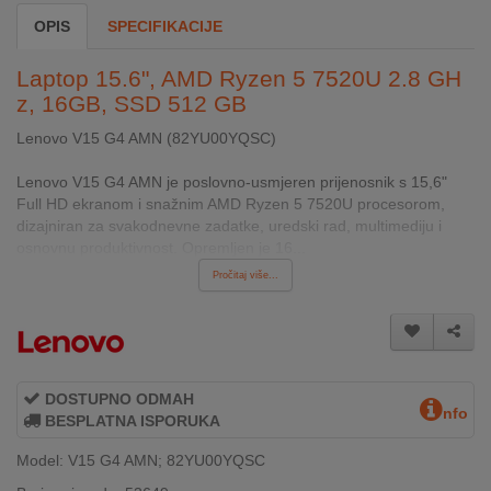
INTERNO
OPIS
SPECIFIKACIJE
Laptop 15.6", AMD Ryzen 5 7520U 2.8 GH
MOJ
z, 16GB, SSD 512 GB
NALOG
Lenovo V15 G4 AMN (82YU00YQSC)
AKCIJE
Lenovo V15 G4 AMN je poslovno-usmjeren prijenosnik s 15,6"
Full HD ekranom i snažnim AMD Ryzen 5 7520U procesorom,
BRENDOVI
dizajniran za svakodnevne zadatke, uredski rad, multimediju i
osnovnu produktivnost. Opremljen je 16...
NOVO
Pročitaj više...
U
PONUDI
KONTAKT
DOSTUPNO ODMAH
KUPOVINA
nfo
BESPLATNA ISPORUKA
NA
RATE
Model: V15 G4 AMN; 82YU00YQSC