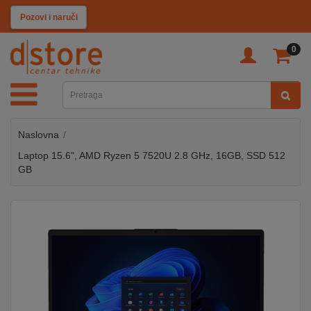
KATEGORIJE
Pozovi i naruči
0
TV
&
SAT
Naslovna
MOBILNI
UREĐAJI
Laptop 15.6", AMD Ryzen 5 7520U 2.8 GHz, 16GB, SSD 512
GB
AUDIO
KABLOVI
KUĆANSKI
APARATI