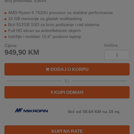
Broj proizvoda: 53649
REKLAMACIJA
I
AMD Ryzen 5 7520U procesor za stabilne performanse
SERVIS
16 GB memorije za gladak multitasking
Brzi 512GB SSD za brzo podizanje i rad sistema
O
Full HD ekran sa antirefleksnim slojem
NAMA
Izdržljiv i mobilan 15,6" poslovni laptop
Cijena:
Količina
KATALOZI
949,90
KM
KAKO
KUPITI?
DODAJ U KORPU
KUPOVINA
ILI
IZ
KUPI ODMAH
INOSTRANSTVA
OZNAKE
Već od 58.64 KM na 18 mj.
ENERGETSKE
UČINKOVITOSTI
KUPI NA RATE
DIGITALIS