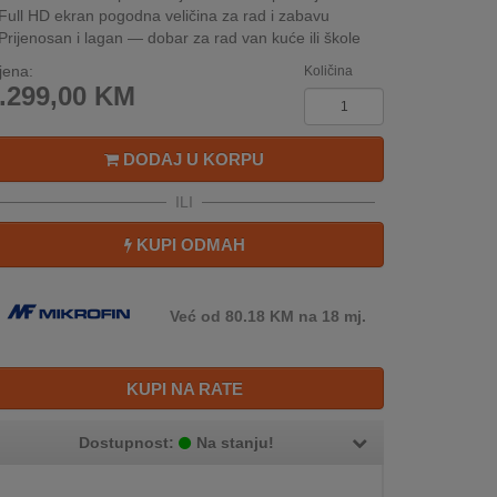
Full HD ekran pogodna veličina za rad i zabavu
Prijenosan i lagan — dobar za rad van kuće ili škole
jena:
Količina
.299,00
KM
DODAJ U KORPU
ILI
KUPI ODMAH
Već od 80.18 KM na 18 mj.
KUPI NA RATE
Dostupnost:
Na stanju!