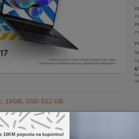
P
Pl
P
Pl
P
V
U
Na
da
GHz, 16GB, SSD 512 GB
ogodnog za rad, školu, multimediju i svakodnevne zadatke.
rad u kancelarijskim aplikacijama, pregledanje intern...
te 10KM popusta na kupovinu!
Pročitaj više...