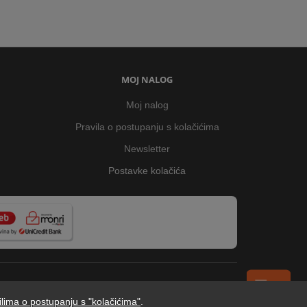
MOJ NALOG
Moj nalog
Pravila o postupanju s kolačićima
Newsletter
Postavke kolačića
ilima o postupanju s "kolačićima"
.