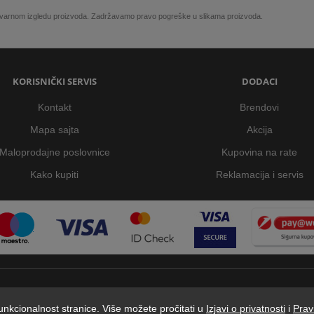
 stvarnom izgledu proizvoda. Zadržavamo pravo pogreške u slikama proizvoda.
KORISNIČKI SERVIS
DODACI
Kontakt
Brendovi
Mapa sajta
Akcija
Maloprodajne poslovnice
Kupovina na rate
Kako kupiti
Reklamacija i servis
 funkcionalnost stranice. Više možete pročitati u
Izjavi o privatnosti
i
Prav