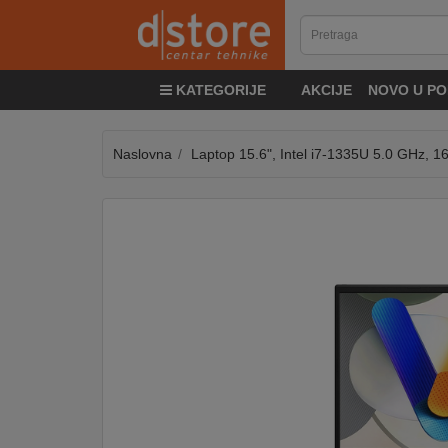
KATEGORIJE
KATEGORIJE
AKCIJE
NOVO U PO
TV
&
SAT
Naslovna
Laptop 15.6", Intel i7-1335U 5.0 GHz,
MOBILNI
UREĐAJI
AUDIO
KABLOVI
KUĆANSKI
APARATI