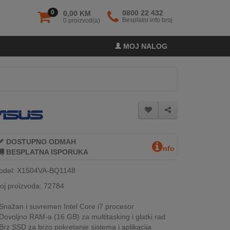
0
0800 22 432
0,00 KM
Besplatni info broj
0 proizvod(a)
MOJ NALOG
DOSTUPNO ODMAH
nfo
BESPLATNA ISPORUKA
odel: X1504VA-BQ1148
oj proizvoda: 72784
Snažan i suvremen Intel Core i7 procesor
Dovoljno RAM-a (16 GB) za multitasking i glatki rad
Brz SSD za brzo pokretanje sistema i aplikacija