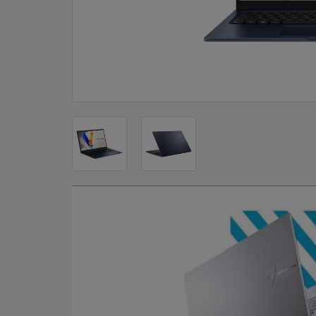
DOM
&
ALATI
ENERGIJA
KLIMATIZACIJA
SECURITY
PC
&
GAME