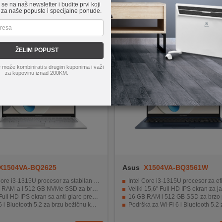
e se na naš newsletter i budite prvi koji
 za naše popuste i specijalne ponude.
ŽELIM POPUST
 može kombinirati s drugim kuponima i važi
za kupovinu iznad 200KM.
X1504VA-BQ2625
Asus
X1504VA-BQ3561W
re i3-1315U procesor za stabilan i efikasan rad
Intel Core i3-1315U procesor za efikasan rad u svakodnevn
-a i 512 GB NVMe SSD za brzo pokretanje i multitasking
Veliki 15,6" Full HD IPS ekran za jasnu vizualnu pre
ull HD IPS ekran sa anti-glare premazom
16 GB RAM i 512 GB SSD za brzo pokretanje sistema i 
 i Bluetooth 5.2 za brzu bežičnu konekciju
Podrška za Wi-Fi 6 i Bluetooth 5.2 za stabilnu bezži
nt senzor u touchpad i privatni poklopac web kamere
HD kamera i SonicMaster zvučnici za video pozive i mu