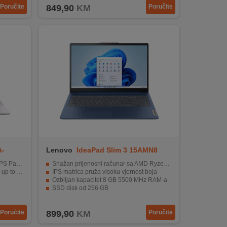
Poručite
849,90
KM
Poručite
A-
Lenovo
IdeaPad Slim 3 15AMN8
 Panel
Snažan prijenosni računar sa AMD Ryzen 3 7320U
0 cores )
IPS matrica pruža visoku vjernost boja
Ozbiljan kapacitet 8 GB 5500 MHz RAM-a
SSD disk od 256 GB
tatura
15,6" LED AntiGlare FullHD ekran
Poručite
899,90
KM
Poručite