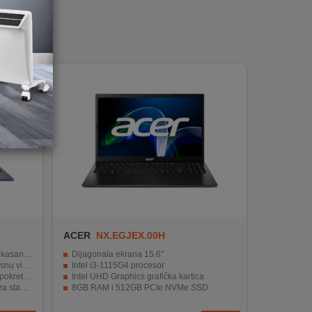
ACER
NX.EGJEX.00H
im zadacima
Dijagonala ekrana 15.6"
zentaciju
Intel i3-1115G4 procesor
aplikacija
Intel UHD Graphics grafička kartica
čnu vezu
8GB RAM i 512GB PCIe NVMe SSD
ltimediju
2 godine garancije