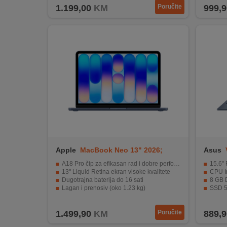
1.199,00
KM
Poručite
999,9
Apple
MacBook Neo 13" 2026;
Asus
Indigo
A18 Pro čip za efikasan rad i dobre performanse
15.6" F
13" Liquid Retina ekran visoke kvalitete
CPU In
Dugotrajna baterija do 16 sati
8 GB
Lagan i prenosiv (oko 1.23 kg)
SSD 5
Pristupačan Apple laptop s modernim dizajnom
USB 3.2
1.499,90
KM
Poručite
889,9