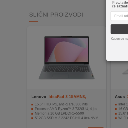
Pretplatit
REKLAMACIJA
će saznati
I
SLIČNI PROIZVODI
SERVIS
O
NAMA
Kupon se ne
KATALOZI
KAKO
KUPITI?
KUPOVINA
IZ
INOSTRANSTVA
Lenovo
IdeaPad 3 15AMN8;
Asus
OZNAKE
82XQ00H4SC
15.6" FHD IPS, anti-glare, 300 nits
Intel Co
ENERGETSKE
Procesor AMD Ryzen™ 3 7320UU, 4 jezgre / 8T 2.8–4.3 GHz
16 GB RAM
UČINKOVITOSTI
Memorija 16 GB LPDDR5-5500
15,6" F
512GB SSD M.2 2242 PCIe® 4.0x4 NVMe®
Wi-Fi 6
Tanak i lagan dizajn pogodan
Fingerpri
DIGITALIS