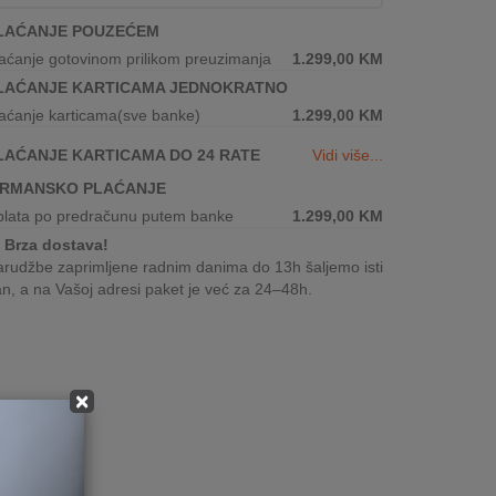
LAĆANJE POUZEĆEM
aćanje gotovinom prilikom preuzimanja
1.299,00
KM
LAĆANJE KARTICAMA JEDNOKRATNO
aćanje karticama(sve banke)
1.299,00
KM
LAĆANJE KARTICAMA DO 24 RATE
Vidi više...
IRMANSKO PLAĆANJE
plata po predračunu putem banke
1.299,00
KM
Brza dostava!
rudžbe zaprimljene radnim danima do 13h šaljemo isti
n, a na Vašoj adresi paket je već za 24–48h.
×