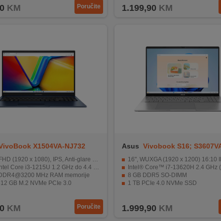
0
KM
Poručite
1.199,90
KM
VivoBook X1504VA-NJ732
Asus
Vivobook S16; S3607V
RP161
HD (1920 x 1080), IPS, Anti-glare ekran
16", WUXGA (1920 x 1200) 16:10 IPS
tel Core i3-1215U 1.2 GHz do 4.4 GHz
Intel® Core™ i7-13620H 2.4 GHz ( up to 4.9 GHz, 1
 DDR4@3200 MHz RAM memorije
8 GB DDR5 SO-DIMM
12 GB M.2 NVMe PCIe 3.0
1 TB PCIe 4.0 NVMe SSD
, USB 2.0, HDMI, WiFi, Bluetooth, WebCam
Pozadinski osvijetljena Chiclet tas
0
KM
Poručite
1.999,90
KM