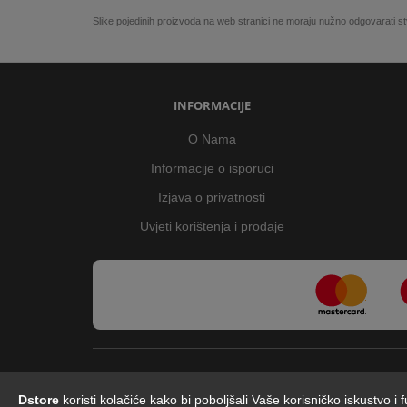
Slike pojedinih proizvoda na web stranici ne moraju nužno odgovarati
INFORMACIJE
O Nama
Informacije o isporuci
Izjava o privatnosti
Uvjeti korištenja i prodaje
Dstore
koristi kolačiće kako bi poboljšali Vaše korisničko iskustvo i