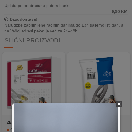
REKLAMACIJA
Uplata po predračunu putem banke
I
9,90
KM
SERVIS
Brza dostava!
Narudžbe zaprimljene radnim danima do 13h šaljemo isti dan, a
O
na Vašoj adresi paket je već za 24–48h.
NAMA
SLIČNI PROIZVODI
KATALOZI
KAKO
KUPITI?
KUPOVINA
IZ
INOSTRANSTVA
×
OZNAKE
ENERGETSKE
UČINKOVITOSTI
ZED electronic
FTP6/20
ZED electronic
FTP7/0.5
DIGITALIS
Oklopljenje kategorije STP/FTP.
Dužina 0.5 metara