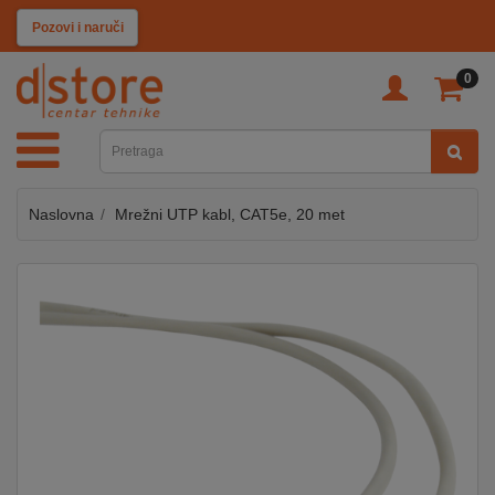
KATEGORIJE
Pozovi i naruči
0
TV
&
SAT
Naslovna
Mrežni UTP kabl, CAT5e, 20 met
MOBILNI
UREĐAJI
AUDIO
KABLOVI
KUĆANSKI
APARATI