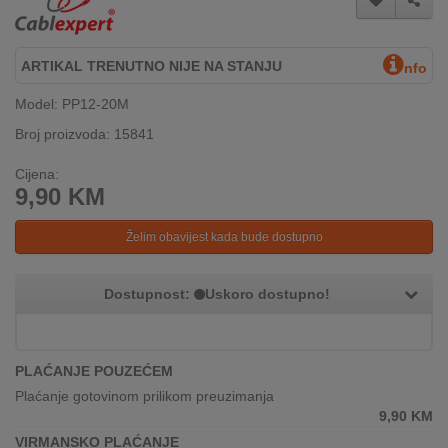
INTERNO
ARTIKAL TRENUTNO NIJE NA STANJU
nfo
MOJ
Model: PP12-20M
NALOG
Broj proizvoda: 15841
AKCIJE
Cijena:
9,90
KM
BRENDOVI
Želim obavijest kada bude dostupno
NOVO
U
PONUDI
Dostupnost:
Uskoro dostupno!
KONTAKT
PLAĆANJE POUZEĆEM
KUPOVINA
NA
Plaćanje gotovinom prilikom preuzimanja
RATE
9,90
KM
VIRMANSKO PLAĆANJE