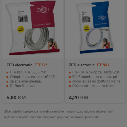
ZED electronic
FTPC/5
ZED electronic
FTP6/1
FTP kabl, CAT5E, 5 met.
FTP CAT6 oklop za izdržljivost
Oklopljeni patch kabel (RJ45).
RJ45 konektor za stabilan prijenos
Za spajanje uređaja.
Normiran za do 250MHz brzine
Dužina 5 metara.
Dužina od 1 metar za kratke poveznice
Blister pakiranje sa EAN kodom.
Blister pakiranje za siguran transport
5,90
KM
4,20
KM
Slike pojedinih proizvoda na web stranici ne moraju nužno odgovarati stvarnom
izgledu proizvoda. Zadržavamo pravo pogreške u slikama proizvoda.