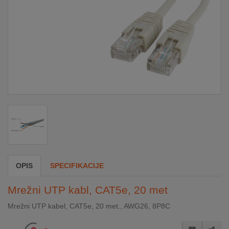
DOM
&
ALATI
ENERGIJA
KLIMATIZACIJA
SECURITY
OPIS
SPECIFIKACIJE
PC
Mrežni UTP kabl, CAT5e, 20 met
&
GAME
Mrežni UTP kabel, CAT5e, 20 met., AWG26, 8P8C