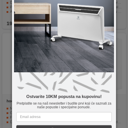
Dužina od 20 metara.
Kategorija CAT7 za visoku brzinu prijenosa podataka
Pozlaćeni konektori RJ-45.
Bakreni vodič AWG26 za kvalitetan signal
AWG 26 vodič od bakra i aluminija.
Bez halogena za sigurnost u slučaju požara
Primjena do 250MHz.
Upletene pojedinačno oklopljene parice za zaštitu od elektromagnetskih smetnji.
19,90
KM
3,90
KM
Ostvarite 10KM popusta na kupovinu!
hoco.
US07 General, 1 met.
ZED electronic
FTPC/20
Pretplatite se na naš newsletter i budite prvi koji će saznati za
naše popuste i specijalne ponude.
Mrežni kabl, CAT6
FTP CAT5e oklopljeni patch kabel
Gigabit Ethernet
za spajanje uređaja
Flat kabel
dužina 20 metara
Dužina 1 met.
pakirano u kutiju sa EAN kodom
1 komad