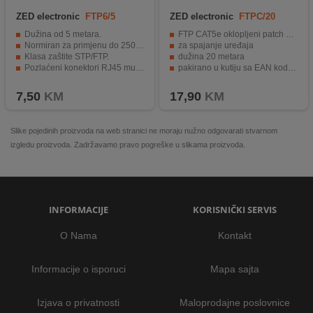
ZED electronic
FTP6/5
ZED electronic
FTPC/20
Dužina od 5 metara.
FTP CAT5e oklopljeni patch kabel
Normiran za primjenu do 250MHz.
za spajanje uređaja
Klasa zaštite STP/FTP.
dužina 20 metara
Pozlaćeni konektori RJ45 muškog tipa.
pakirano u kutiju sa EAN kodom
CCA vodiči za izvrsnu kvalitetu signala.
1 komad
7,50
KM
17,90
KM
Slike pojedinih proizvoda na web stranici ne moraju nužno odgovarati stvarnom
izgledu proizvoda. Zadržavamo pravo pogreške u slikama proizvoda.
INFORMACIJE
KORISNIČKI SERVIS
O Nama
Kontakt
Informacije o isporuci
Mapa sajta
Izjava o privatnosti
Maloprodajne poslovnice