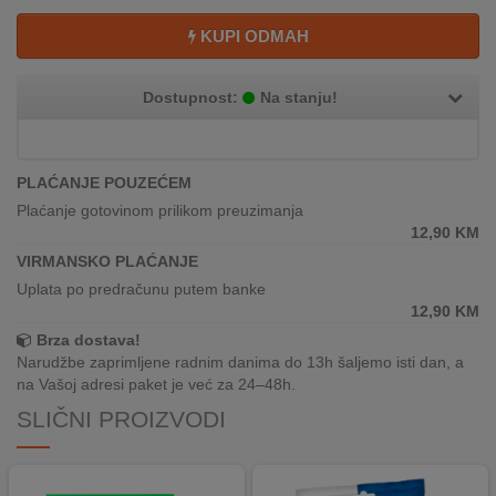
REKLAMACIJA
I
KUPI ODMAH
SERVIS
Dostupnost:
Na stanju!
O
NAMA
KATALOZI
PLAĆANJE POUZEĆEM
Plaćanje gotovinom prilikom preuzimanja
KAKO
12,90
KM
KUPITI?
VIRMANSKO PLAĆANJE
Uplata po predračunu putem banke
KUPOVINA
12,90
KM
IZ
Brza dostava!
INOSTRANSTVA
Narudžbe zaprimljene radnim danima do 13h šaljemo isti dan, a
na Vašoj adresi paket je već za 24–48h.
OZNAKE
ENERGETSKE
SLIČNI PROIZVODI
UČINKOVITOSTI
DIGITALIS