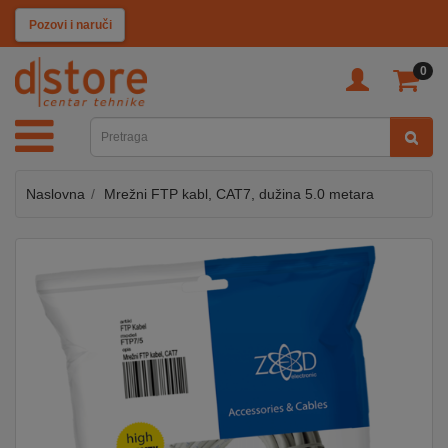
KATEGORIJE
Klikni i pozovi
0
TV
&
SAT
Naslovna
Mrežni FTP kabl, CAT7, dužina 5.0 metara
MOBILNI
UREĐAJI
AUDIO
KABLOVI
KUĆANSKI
APARATI