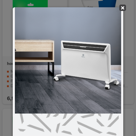
×
hoco.
US07 General, 3 met.
ZED electronic
FTPC/1
Mrežni kabl, CAT6
FTP CAT5e oklopljeni patch kabel
Gigabit Ethernet
Za spajanje uređaja
Flat kabel
Dužina 1 metar
Dužina 3 met.
Blister pakiranje sa EAN kodom
1 komad
6,90
KM
3,50
KM