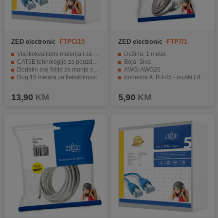
ZED electronic
FTPC/15
ZED electronic
FTP7/1
Visokokvalitetni materijali za trajnost
Dužina: 1 metar
CAT5E tehnologija za pouzdanu vezu
Boja: Siva
Dodatni sloj folije za manje smetnji
AWG: AWG26
Dug 15 metara za fleksibilnost
Konektor A: RJ-45 - muški ( 8P8C )
Pakirano u kutiju s EAN kodom
Konektor B: RJ-45 - muški ( 8P8C )
13,90
KM
5,90
KM