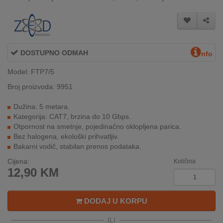
INTERNO
MOJ
DOSTUPNO ODMAH
NALOG
nfo
Model: FTP7/5
AKCIJE
Broj proizvoda: 9951
BRENDOVI
Dužina: 5 metara.
Kategorija: CAT7, brzina do 10 Gbps.
NOVO
Otpornost na smetnje, pojedinačno oklopljena parica.
U
Bez halogena, ekološki prihvatljiv.
PONUDI
Bakarni vodič, stabilan prenos podataka.
Cijena:
Količina
KONTAKT
12,90
KM
KUPOVINA
NA
DODAJ U KORPU
RATE
ILI