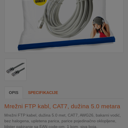
DOM
&
ALATI
ENERGIJA
KLIMATIZACIJA
SECURITY
OPIS
SPECIFIKACIJE
PC
Mrežni FTP kabl, CAT7, dužina 5.0 metara
&
GAME
Mrežni FTP kabel, dužina 5.0 met, CAT7, AWG26, bakarni vodić,
bez halogena, upletena parica, parice pojedinačno oklopljene,
blister pakiranje sa EAN code-om, 1 kom, siva boja.