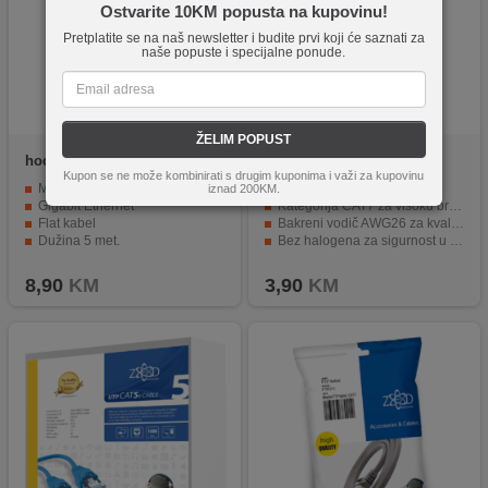
Ostvarite 10KM popusta na kupovinu!
Pretplatite se na naš newsletter i budite prvi koji će saznati za
naše popuste i specijalne ponude.
ŽELIM POPUST
hoco.
US07 General, 5 met.
ZED electronic
FTP7/0.5
Kupon se ne može kombinirati s drugim kuponima i važi za kupovinu
Mrežni kabl, CAT6
Dužina 0.5 metara
iznad 200KM.
Gigabit Ethernet
Kategorija CAT7 za visoku brzinu prijenosa podataka
Flat kabel
Bakreni vodič AWG26 za kvalitetan signal
Dužina 5 met.
Bez halogena za sigurnost u slučaju požara
Upletene pojedinačno oklopljene parice za zaštitu od elektromagnetskih smetnji.
8,90
KM
3,90
KM