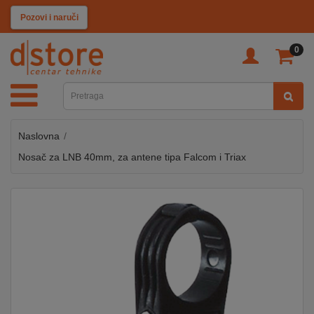
KATEGORIJE
Pozovi i naruči
0
TV
&
SAT
Naslovna
MOBILNI
UREĐAJI
Nosač za LNB 40mm, za antene tipa Falcom i Triax
AUDIO
KABLOVI
KUĆANSKI
APARATI