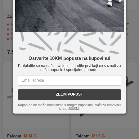
ZED electronic
PLNB
Falcom
PLNB 60
Rezervni plastični nosač za LNB 40mm
Nosac LNB-a promjera 60mm
Za antene tipa 'Mađarica'
Zamjena za standardni nosac promjera 40mm
Blister pakiranje
Pogodan za montazu Monoblock-a sa 3 st.
EAN kod
7,90
KM
9,90
KM
Ostvarite 10KM popusta na kupovinu!
Pretplatite se na naš newsletter i budite prvi koji će saznati za
naše popuste i specijalne ponude.
ŽELIM POPUST
Kupon se ne može kombinirati s drugim kuponima i važi za kupovinu
iznad 200KM.
Falcom
MH4 G
Falcom
MH3 G