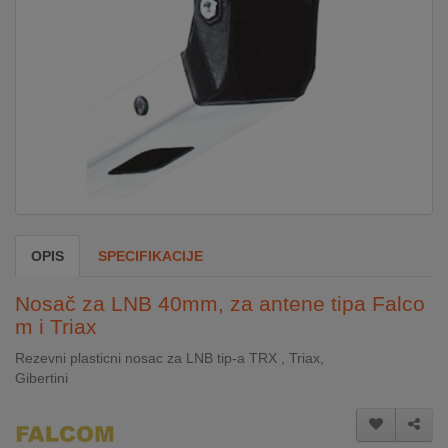
DOM
&
ALATI
ENERGIJA
KLIMATIZACIJA
OPIS
SPECIFIKACIJE
SECURITY
Nosač za LNB 40mm, za antene tipa Falco
m i Triax
Rezevni plasticni nosac za LNB tip-a TRX , Triax,
PC
Gibertini
&
GAME