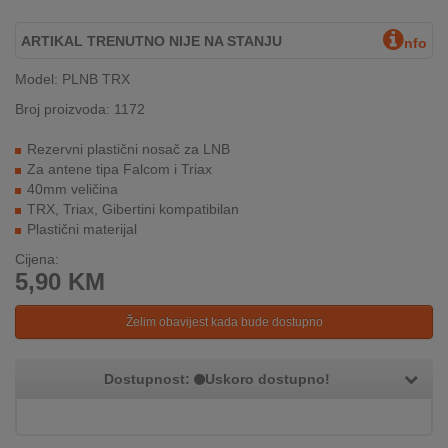
INTERNO
ARTIKAL TRENUTNO NIJE NA STANJU
nfo
Model: PLNB TRX
MOJ
NALOG
Broj proizvoda: 1172
Rezervni plastični nosač za LNB
AKCIJE
Za antene tipa Falcom i Triax
40mm veličina
BRENDOVI
TRX, Triax, Gibertini kompatibilan
Plastični materijal
NOVO
Cijena:
U
5,90
KM
PONUDI
Želim obavijest kada bude dostupno
KONTAKT
KUPOVINA
Dostupnost:
Uskoro dostupno!
NA
RATE