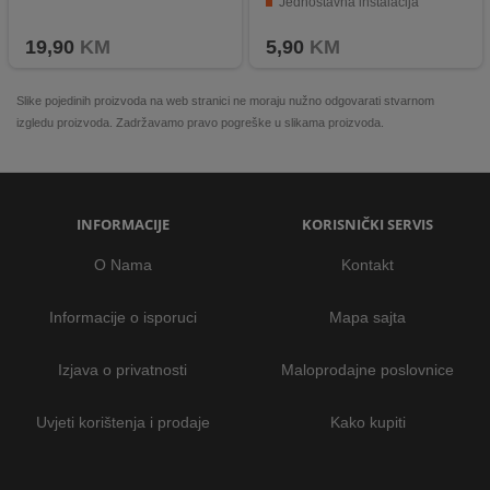
Jednostavna instalacija
Kvalitetni materijali za dugotrajnu upotrebu
19,90
KM
5,90
KM
Slike pojedinih proizvoda na web stranici ne moraju nužno odgovarati stvarnom
izgledu proizvoda. Zadržavamo pravo pogreške u slikama proizvoda.
INFORMACIJE
KORISNIČKI SERVIS
O Nama
Kontakt
Informacije o isporuci
Mapa sajta
Izjava o privatnosti
Maloprodajne poslovnice
Uvjeti korištenja i prodaje
Kako kupiti