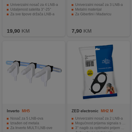
Univerzalni nosač za 4 LNB-a
Univerzalni nosač za 3 LNB-a
Udaljenost satelita 3°-25°
Metalni materijal
Za sve tipove držača LNB-a
Za Gibertini i Mađaricu
19,90
KM
7,90
KM
Inverto
MH5
ZED electronic
MH2 M
Nosač za 5 LNB-ova
Univerzalni nosač za 2 LNB-a
Izrađen od metala
Mogućnost prijema signala s dva LNB-a
Za Inverto MULTI LNB-ove
3° nagib za optimalni prijem signala