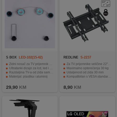
S BOX
LED-102(15-42)
REDLINE
S-2237
Zidni nosač za TV prijemnik 15"-42"
Za TV prijemnike veličine 22" - 37"
Ultratanki dizajn za lcd, led i plazma televizore
Maximalno opterećenja 30 kg
Razdaljina TV-a od zida samo 15 mm
Udaljenost od zida 30 mm
Materijal: plastika i aluminij
Kompatibilan s VESA standardom
Vijci i zidne tiple uključeni u pakiranju
Jednostavna montaža
29,90
KM
8,90
KM