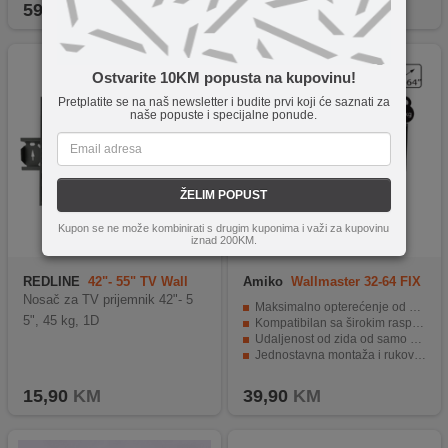
599,90
KM
159,90
KM
Ostvarite 10KM popusta na kupovinu!
Pretplatite se na naš newsletter i budite prvi koji će saznati za
naše popuste i specijalne ponude.
ŽELIM POPUST
Kupon se ne može kombinirati s drugim kuponima i važi za kupovinu
iznad 200KM.
REDLINE
42"- 55" TV Wall
Amiko
Wallmaster 32-64 FIX
Bracket
Nosač za TV prijemnik 42"- 5
Maksimalno opterećenje od 55 kg.
5", 45 kg, 1D
Kompatibilan sa širokim rasponom VESA dimenzija.
Udaljenost od zida od samo 24 mm.
Jednostavna montaža i rukovanje.
Set vijaka, libela i upute priloženi.
15,90
KM
39,90
KM