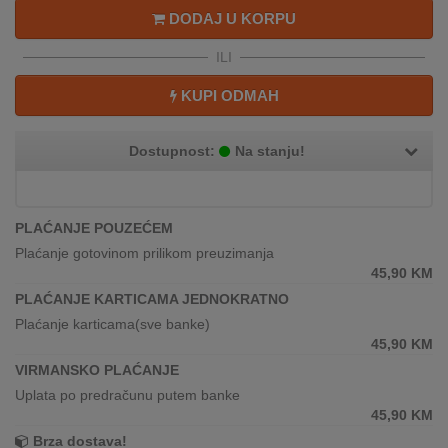
REKLAMACIJA
DODAJ U KORPU
I
SERVIS
ILI
O
KUPI ODMAH
NAMA
Dostupnost:
Na stanju!
KATALOZI
KAKO
KUPITI?
PLAĆANJE POUZEĆEM
Plaćanje gotovinom prilikom preuzimanja
KUPOVINA
45,90
KM
IZ
PLAĆANJE KARTICAMA JEDNOKRATNO
INOSTRANSTVA
Plaćanje karticama(sve banke)
45,90
KM
OZNAKE
VIRMANSKO PLAĆANJE
ENERGETSKE
UČINKOVITOSTI
Uplata po predračunu putem banke
45,90
KM
DIGITALIS
Brza dostava!