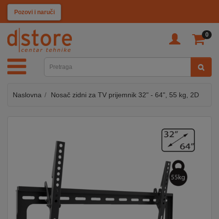
KATEGORIJE
Pozovi i naruči
0
TV
&
SAT
Naslovna
Nosač zidni za TV prijemnik 32" - 64", 55 kg, 2D
MOBILNI
UREĐAJI
AUDIO
KABLOVI
KUĆANSKI
APARATI