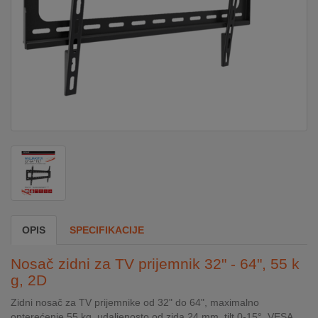
DOM
&
ALATI
ENERGIJA
KLIMATIZACIJA
SECURITY
OPIS
SPECIFIKACIJE
PC
Nosač zidni za TV prijemnik 32" - 64", 55 k
&
g, 2D
GAME
Zidni nosač za TV prijemnike od 32" do 64", maximalno
opterećenje 55 kg, udaljenosto od zida 24 mm, tilt 0-15°, VESA