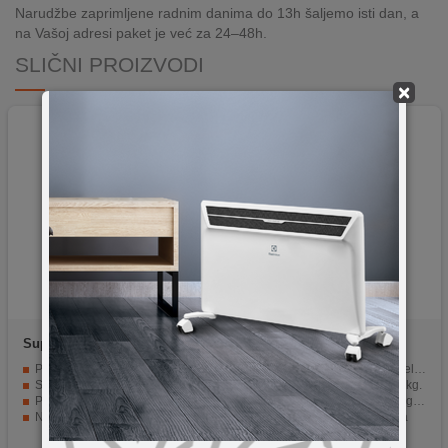
Narudžbe zaprimljene radnim danima do 13h šaljemo isti dan, a
na Vašoj adresi paket je već za 24–48h.
SLIČNI PROIZVODI
×
Superior
Premium 55–86
Maclean
MC-803
Floor TV Stand
Podržava velike televizore od 55" do 86"
Univerzalni zidni nosač za televizore veličine ekrana 23-100"
Stabilna metalna konstrukcija visoke nosivosti
Maksimalna nosivost do 50 kg.
Podesiva visina i nagib za optimalan ugao gledanja
Mogućnost podešavanja nagiba i visine
Nema potrebe za montažom na zid
Čvrsta, metalna konstrukcija
Integrisano upravljanje kablovima za uredan izgled
Jednostavna i brza montaža na strop