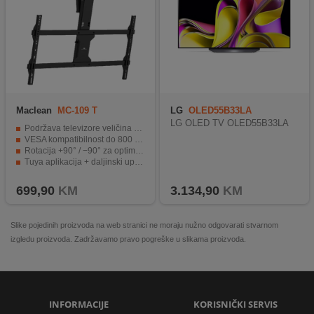
Maclean
MC-109 T
LG
OLED55B33LA
LG OLED TV OLED55B33LA
Podržava televizore veličina 43" - 86" i težine do 45 kg
VESA kompatibilnost do 800 x 400 mm za široku pokrivenost modela
Rotacija +90° / −90° za optimalan ugao gledanja
Tuya aplikacija + daljinski upravljač za pametno upravljanje
Memorijske pozicije za jednostavan povratak ranije postavljenim položajima
699,90
KM
3.134,90
KM
Slike pojedinih proizvoda na web stranici ne moraju nužno odgovarati stvarnom
izgledu proizvoda. Zadržavamo pravo pogreške u slikama proizvoda.
INFORMACIJE
KORISNIČKI SERVIS