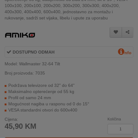
INTERNO
100x100, 200x100, 200x200, 300x200, 300x300, 400x200,
400x300, 400x400, 600x400, jednostavno za montažu i
rukovanje, sadrži set vijaka, libelu i upute za uporabu
MOJ
NALOG
AKCIJE
DOSTUPNO ODMAH
nfo
BRENDOVI
Model: Wallmaster 32-64 Tilt
Broj proizvoda: 7035
NOVO
U
Podržava televizore od 32" do 64"
PONUDI
Maksimalno opterećenje od 55 kg
Profil od samo 24 mm
KONTAKT
Mogućnost nagiba u rasponu od 0 do 15°
VESA standardni otvori do 600x400
KUPOVINA
Cijena:
Količina
NA
45,90
KM
RATE