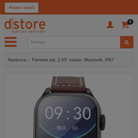
KATEGORIJE
Pozovi i naruči
0
TV
&
SAT
Naslovna
Pametni sat, 2.03" zaslon, Bluetooth, IP67
MOBILNI
UREĐAJI
AUDIO
KABLOVI
KUĆANSKI
APARATI