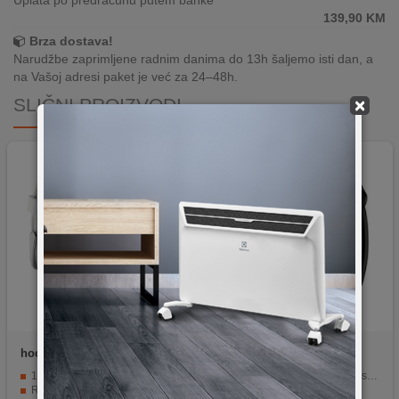
Uplata po predračunu putem banke
139,90
KM
Brza dostava!
Narudžbe zaprimljene radnim danima do 13h šaljemo isti dan, a
na Vašoj adresi paket je već za 24–48h.
SLIČNI PROIZVODI
×
hoco.
Y19 Silver
hoco.
Y1 Pro
1,96" AMOLED kapacitivni ekran
Pametni sat sa 1.75" TFT zaslonom
Rezolucija 502 × 410 px
Dual Bluetooth podrška