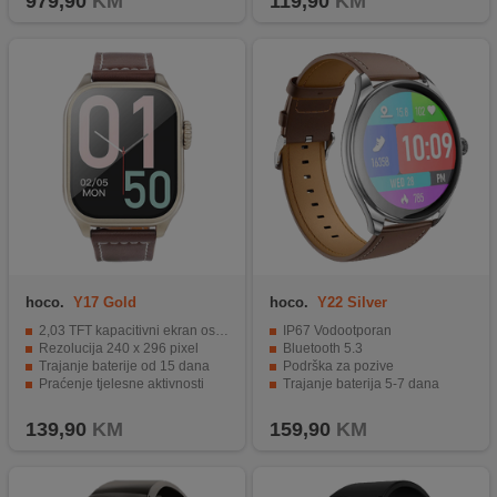
979,90
KM
119,90
KM
hoco.
Y17 Gold
hoco.
Y22 Silver
2,03 TFT kapacitivni ekran osetljiv na dodir
IP67 Vodootporan
Rezolucija 240 x 296 pixel
Bluetooth 5.3
Trajanje baterije od 15 dana
Podrška za pozive
Praćenje tjelesne aktivnosti
Trajanje baterija 5-7 dana
Kompatibilnost iOS i Android uređaji
Dodatni remen u pakiranju
139,90
KM
159,90
KM