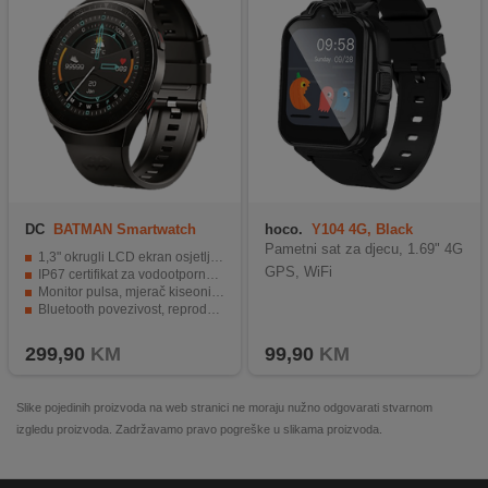
DC
BATMAN Smartwatch
hoco.
Y104 4G, Black
Pametni sat za djecu, 1.69" 4G
1,3" okrugli LCD ekran osjetljiv na dodir
GPS, WiFi
IP67 certifikat za vodootpornost i zaštitu od prašine
Monitor pulsa, mjerač kiseonika u krvi i monitor krvnog pritiska
Bluetooth povezivost, reprodukcija muzike i daljinsko snimanje
Baterija kapaciteta 260 mAh, do 10 dana rada.
299,90
KM
99,90
KM
Slike pojedinih proizvoda na web stranici ne moraju nužno odgovarati stvarnom
izgledu proizvoda. Zadržavamo pravo pogreške u slikama proizvoda.