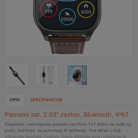
DOM
&
ALATI
ENERGIJA
KLIMATIZACIJA
SECURITY
OPIS
SPECIFIKACIJE
PC
Pametni sat, 2.03" zaslon, Bluetooth, IP67
&
GAME
Elegantan, vodootporan pametni sat Hoco Y17 dobro će raditi na
poslu, kod kuće, na putovanju ili vježbanju. Ima ekran u boji,
višestruke sportske modove, mjere otkucaja srca i zasićenja te