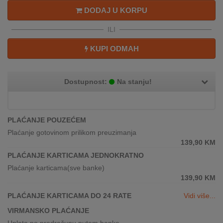
REKLAMACIJA
DODAJ U KORPU
I
SERVIS
ILI
O
KUPI ODMAH
NAMA
KATALOZI
Dostupnost:
Na stanju!
KAKO
KUPITI?
PLAĆANJE POUZEĆEM
Plaćanje gotovinom prilikom preuzimanja
KUPOVINA
139,90
KM
IZ
INOSTRANSTVA
PLAĆANJE KARTICAMA JEDNOKRATNO
Plaćanje karticama(sve banke)
OZNAKE
139,90
KM
ENERGETSKE
PLAĆANJE KARTICAMA DO 24 RATE
Vidi više...
UČINKOVITOSTI
VIRMANSKO PLAĆANJE
DIGITALIS