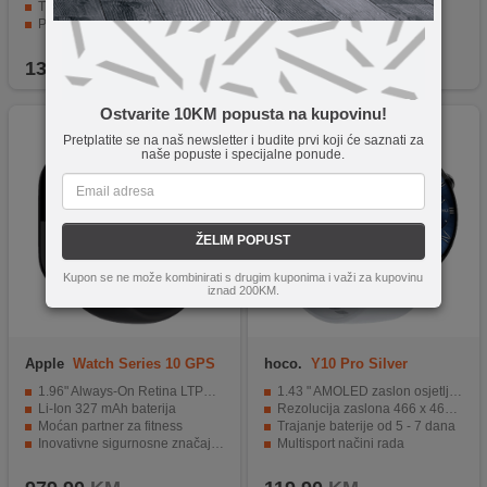
Trajanje baterije oko 7 - 10 dana
Rezolucija 240 x 285 pixel
Praćenje tjelesne aktivnosti
Trajanje baterije od 7 dana
Kompatibilnost iOS i Android uređaji
Praćenje tjelesne altivnosti
139,90
KM
129,90
KM
Ostvarite 10KM popusta na kupovinu!
Pretplatite se na naš newsletter i budite prvi koji će saznati za
naše popuste i specijalne ponude.
ŽELIM POPUST
Kupon se ne može kombinirati s drugim kuponima i važi za kupovinu
iznad 200KM.
Apple
Watch Series 10 GPS
hoco.
Y10 Pro Silver
46mm Jet Black
1.96" Always-On Retina LTPO3 OLED zaslon
1.43 " AMOLED zaslon osjetljiv na dodir
Li-Ion 327 mAh baterija
Rezolucija zaslona 466 x 466 piksela
Moćan partner za fitness
Trajanje baterije od 5 - 7 dana
Inovativne sigurnosne značajke
Multisport načini rada
IP6X, vodootporan do 50 met.
Kompatibilnost iOS i Android uređaji