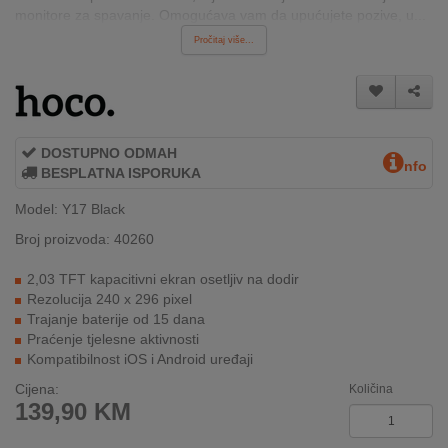
monitore za spavanje. Omogućava vam da upućujete pozive, u...
INTERNO
Pročitaj više...
MOJ
NALOG
AKCIJE
DOSTUPNO ODMAH
nfo
BESPLATNA ISPORUKA
BRENDOVI
Model: Y17 Black
Broj proizvoda: 40260
NOVO
U
2,03 TFT kapacitivni ekran osetljiv na dodir
PONUDI
Rezolucija 240 x 296 pixel
Trajanje baterije od 15 dana
KONTAKT
Praćenje tjelesne aktivnosti
Kompatibilnost iOS i Android uređaji
KUPOVINA
Cijena:
Količina
NA
139,90
KM
RATE