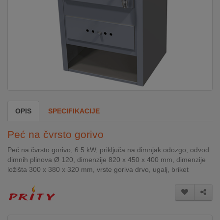
DOM
&
ALATI
ENERGIJA
OPIS
SPECIFIKACIJE
KLIMATIZACIJA
Peć na čvrsto gorivo
SECURITY
Peć na čvrsto gorivo, 6.5 kW, priključa na dimnjak odozgo, odvod
dimnih plinova Ø 120, dimenzije 820 x 450 x 400 mm, dimenzije
ložišta 300 x 380 x 320 mm, vrste goriva drvo, ugalj, briket
PC
&
GAME