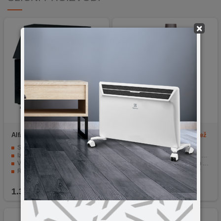
×
Alfa Plam
RUSTIKAL
pro-termo
NOVA G Pro, Bež
Snaga od 11kW za snažno grijanje
Nazivna snaga 7,5 kW
Izrađen od kvalitetnog liva i debelih limenih ploča
Promjer dimovodne cijevi Ø 120 mm
Vatrootporna stakla za prekrasan pogled na vatru
Dimenzije ložišta (Š x V x D) 300 x 430 x 355 mm
Regulator zraka za lako podešavanje temperature
Toplinski kapacitet 30-50 m²
Efikasan stepen iskorištenja od 71.4 / 75.7%
Vatrootporno keramičko staklo
1.369,00
KM
519,90
KM