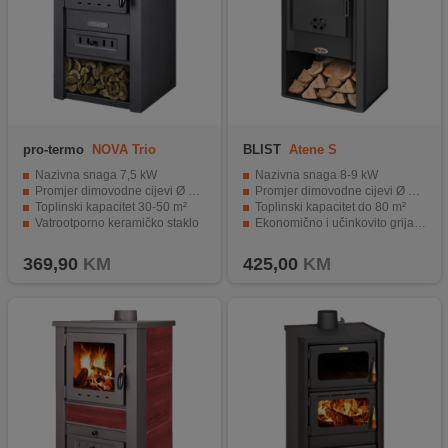
pro-termo
NOVA Trio
BLIST
Atene S
Nazivna snaga 7,5 kW
Nazivna snaga 8-9 kW
Promjer dimovodne cijevi Ø 120 mm
Promjer dimovodne cijevi Ø 120 mm
Toplinski kapacitet 30-50 m²
Toplinski kapacitet do 80 m²
Vatrootporno keramičko staklo
Ekonomično i učinkovito grijanje
Ekonomično i učinkovito grijanje
Moderan dizajn
369,90
KM
425,00
KM