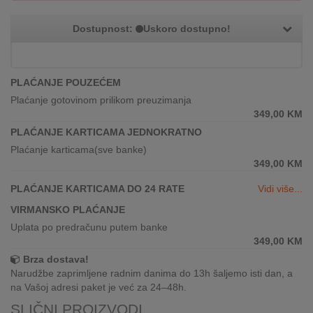
REKLAMACIJA
I
Dostupnost:
Uskoro dostupno!
SERVIS
O
NAMA
PLAĆANJE POUZEĆEM
Plaćanje gotovinom prilikom preuzimanja
KATALOZI
349,00
KM
PLAĆANJE KARTICAMA JEDNOKRATNO
KAKO
Plaćanje karticama(sve banke)
KUPITI?
349,00
KM
KUPOVINA
PLAĆANJE KARTICAMA DO 24 RATE
Vidi više...
IZ
VIRMANSKO PLAĆANJE
INOSTRANSTVA
Uplata po predračunu putem banke
349,00
KM
OZNAKE
Brza dostava!
ENERGETSKE
Narudžbe zaprimljene radnim danima do 13h šaljemo isti dan, a
UČINKOVITOSTI
na Vašoj adresi paket je već za 24–48h.
SLIČNI PROIZVODI
DIGITALIS