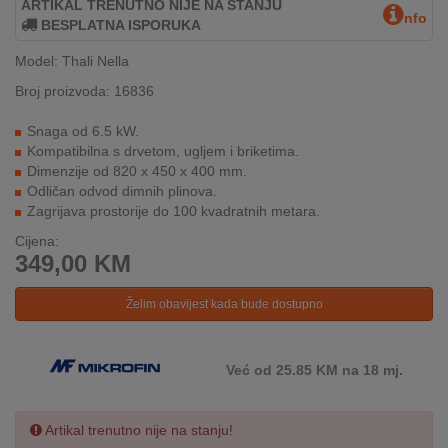
ARTIKAL TRENUTNO NIJE NA STANJU
nfo
INTERNO
BESPLATNA ISPORUKA
Model: Thali Nella
MOJ
Broj proizvoda: 16836
NALOG
Snaga od 6.5 kW.
Kompatibilna s drvetom, ugljem i briketima.
AKCIJE
Dimenzije od 820 x 450 x 400 mm.
Odličan odvod dimnih plinova.
BRENDOVI
Zagrijava prostorije do 100 kvadratnih metara.
Cijena:
NOVO
349,00
KM
U
PONUDI
Želim obavijest kada bude dostupno
KONTAKT
Već od 25.85 KM na 18 mj.
KUPOVINA
NA
RATE
Artikal trenutno nije na stanju!