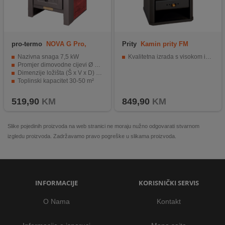
pro-termo
NOVA G Pro,
Prity
Kamin prity FM
Crvena
Nazivna snaga 7,5 kW
Kvalitetna izrada s visokom iskoristivošću
Promjer dimovodne cijevi Ø 120 mm
Dimenzije ložišta (Š x V x D) 300 x 430 x 355 mm
Toplinski kapacitet 30-50 m²
Vatrootporno keramičko staklo
519,90
KM
849,90
KM
Slike pojedinih proizvoda na web stranici ne moraju nužno odgovarati stvarnom
izgledu proizvoda. Zadržavamo pravo pogreške u slikama proizvoda.
INFORMACIJE
KORISNIČKI SERVIS
O Nama
Kontakt