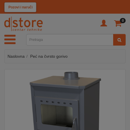
KATEGORIJE
Pozovi i naruči
0
TV
&
SAT
Naslovna
Peć na čvrsto gorivo
MOBILNI
UREĐAJI
AUDIO
KABLOVI
KUĆANSKI
APARATI