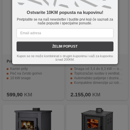
Ostvarite 10KM popusta na kupovinu!
Pretplatite se na naš newsletter i budite prvi koji će saznati za
naše popuste i specijalne ponude.
ŽELIM POPUST
Kupon se ne može kombinirati s drugim kuponima i važi za kupovinu
iznad 200KM.
Prity
Prity K-22
Centrometal
A10-K-Black
Kamin prity
Snaga od 3,4 do 8,3 kW — optimizacija grijanja prema potrebama
Peć na čvrsto gorivo
Toplozračan sustav s ventilatorom — brza i ujednačena distribucija topline
10 kW snage
Automatsko paljenje i doziranje peleta — udobnost bez stalnih intervencija
Kompaktne dimenzije uz robusnu konstrukciju
Mogućnost programiranja dnevnih / tjednih ciklusa — veća prilagodba i efikasnost
599,90
KM
2.155,00
KM