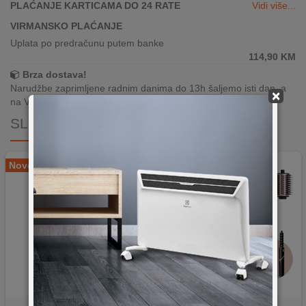
PLAĆANJE KARTICAMA DO 24 RATE
Vidi više...
VIRMANSKO PLAĆANJE
Uplata po predračunu putem banke
114,90
KM
Brza dostava!
Narudžbe zaprimljene radnim danima do 13h šaljemo isti dan, a
×
na Vašoj adresi paket je već za 24–48h.
SLIČNI PROIZVODI
Novo
Novo