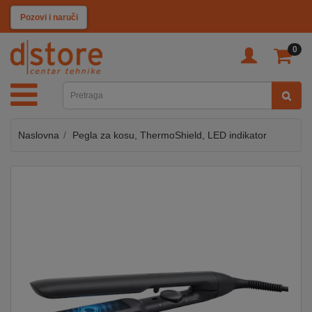
KATEGORIJE
Pozovi i naruči
0
TV
&
SAT
Naslovna
Pegla za kosu, ThermoShield, LED indikator
MOBILNI
UREĐAJI
AUDIO
KABLOVI
KUĆANSKI
APARATI