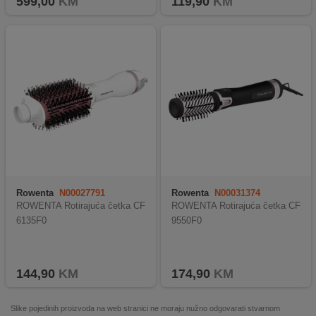
599,00
KM
119,90
KM
Rowenta
N00027791
Rowenta
N00031374
ROWENTA Rotirajuća četka CF
ROWENTA Rotirajuća četka CF
6135F0
9550F0
144,90
KM
174,90
KM
Slike pojedinih proizvoda na web stranici ne moraju nužno odgovarati stvarnom