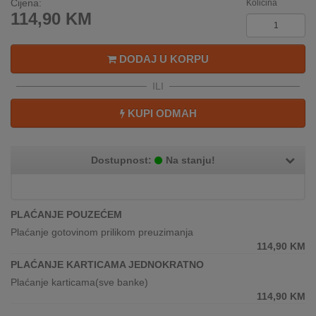
Cijena:
Količina
REKLAMACIJA
114,90
KM
I
SERVIS
DODAJ U KORPU
O
NAMA
ILI
KATALOZI
KUPI ODMAH
KAKO
KUPITI?
Dostupnost:
Na stanju!
KUPOVINA
IZ
PLAĆANJE POUZEĆEM
INOSTRANSTVA
Plaćanje gotovinom prilikom preuzimanja
114,90
KM
OZNAKE
ENERGETSKE
PLAĆANJE KARTICAMA JEDNOKRATNO
UČINKOVITOSTI
Plaćanje karticama(sve banke)
114,90
KM
DIGITALIS