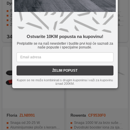
Dyson
Professional Stylist
Shark
HD446EU
Brush Kit
Profesionalni set četki i češljeva
5-u-1 uređaj za sušenje i kompletno oblikovanje kose
Za brzo sušenje i postizanje volumena
Coanda tehnologija za jednostavno automatsko uvijanje kose
Za glatku i sjajnu kosu bez petljanja
Inteligentna kontrola temperature bez oštećenja kose
Za precizno razdvajanje i oblikovanje frizura
Pet profesionalnih nastavaka i praktična kutija za odlaganje
Za dodatnu hidrataciju i kontrolu pri stiliziranju
Tri nivoa temperature i tri brzine puhanja za potpunu kontrolu stiliziranja
349,90
KM
579,90
KM
Ostvarite 10KM popusta na kupovinu!
Pretplatite se na naš newsletter i budite prvi koji će saznati za
naše popuste i specijalne ponude.
ŽELIM POPUST
Kupon se ne može kombinirati s drugim kuponima i važi za kupovinu
iznad 200KM.
Floria
ZLN8991
Rowenta
CF9530F0
Snaga od 20-25 W.
Snaga 1000 W za brzo sušenje kose
Aluminijumske ploče s keramičkim premazom.
Dvostruki booster iona za sjaj i glatkoću