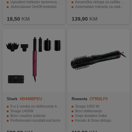
Ugrađeni indikator spremnosti za upotrebu.
Keramička obloga za zaštitu kose
Jednostavan On/Off prekidač.
Automatsko rotiranje za olakšano oblikovanje kose
Moderna crno/siva boja.
Više postavki temperature i brzine protoka zraka
18,50
KM
139,90
KM
Shark
HD440BPEU
Rowenta
CF952LF0
5-u-1 uređaj za oblikovanje kose
Snaga 1000 W
Snaga 1400W
Brzo oblikovanje
Brzo i snažno sušenje
Dvije dodatne četke
Profesionalni rezultati kod kuće
Keratin & Glow obloga
Ultra lagan
Automatsko rotiranje