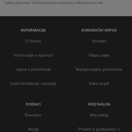
izgledu proizvoda. Zadržavamo pravo pogreške u slikama proizvoda.
INFORMACIJE
KORISNIČKI SERVIS
O Nama
Kontakt
Informacije o isporuci
Mapa sajta
Izjava o privatnosti
Maloprodajne poslovnice
Uvjeti korištenja i prodaje
Kako kupiti
DODACI
MOJ NALOG
Brendovi
Moj nalog
Akcija
Pravila o postupanju s