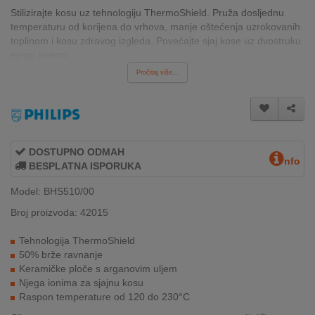
INTERNO
Stilizirajte kosu uz tehnologiju ThermoShield. Pruža dosljednu
temperaturu od korijena do vrhova, manje oštećenja uzrokovanih
toplinom i kosu zdravog izgleda. Povećajte sjaj kose uz dvostruku
njegu ionima ...
MOJ
Pročitaj više...
NALOG
AKCIJE
BRENDOVI
DOSTUPNO ODMAH
nfo
BESPLATNA ISPORUKA
NOVO
U
Model: BHS510/00
PONUDI
Broj proizvoda: 42015
KONTAKT
Tehnologija ThermoShield
50% brže ravnanje
KUPOVINA
Keramičke ploče s arganovim uljem
NA
Njega ionima za sjajnu kosu
RATE
Raspon temperature od 120 do 230°C