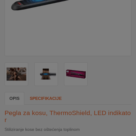
DOM
&
ALATI
ENERGIJA
KLIMATIZACIJA
SECURITY
OPIS
SPECIFIKACIJE
PC
Pegla za kosu, ThermoShield, LED indikato
&
r
GAME
Stiliziranje kose bez oštećenja toplinom