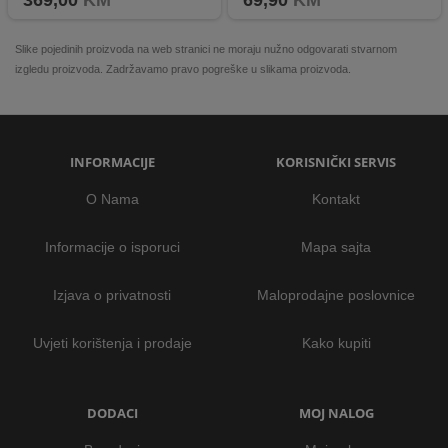
369,00
KM
69,90
KM
Slike pojedinih proizvoda na web stranici ne moraju nužno odgovarati stvarnom
izgledu proizvoda. Zadržavamo pravo pogreške u slikama proizvoda.
INFORMACIJE
KORISNIČKI SERVIS
O Nama
Kontakt
Informacije o isporuci
Mapa sajta
Izjava o privatnosti
Maloprodajne poslovnice
Uvjeti korištenja i prodaje
Kako kupiti
DODACI
MOJ NALOG