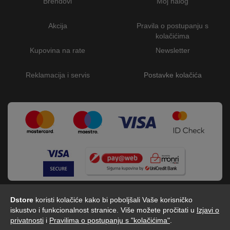
Brendovi
Moj nalog
Akcija
Pravila o postupanju s
kolačićima
Kupovina na rate
Newsletter
Reklamacija i servis
Postavke kolačića
Dstore
koristi kolačiće kako bi poboljšali Vaše korisničko
iskustvo i funkcionalnost stranice. Više možete pročitati u
Izjavi o
privatnosti
i
Pravilima o postupanju s "kolačićima"
.