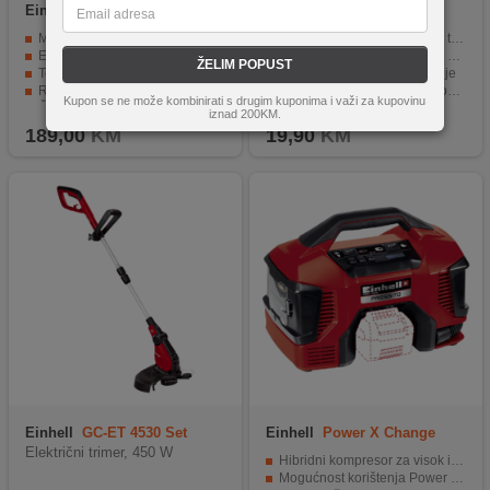
Einhell
GP-LB 18/200 Li E-
Einhell
Nosač silka
Solo
Motor bez četkica - više snage i duže vrijeme rada
Visokokvalitetni materijal za trajnost
Elektronička kontrola brzine s praktičnim LED zaslonom
Kompatibilan sa M10 x 1.25 navojem
ŽELIM POPUST
Tehnologija aksijalnog rotora - optimalna izvedba
Brzo i jednostavno montiranje
Ručka za ravnotežu s mekim rukohvatom za ergonomski rad
Lagan i kompaktan za jednostavno korištenje
Kupon se ne može kombinirati s drugim kuponima i važi za kupovinu
Član obitelji Power X-Change, potrebna baterija 1x18V
Pogodan za vlasnike motornih trimera
iznad 200KM.
189,00
KM
19,90
KM
Einhell
GC-ET 4530 Set
Einhell
Power X Change
PRESSITO
Električni trimer, 450 W
Hibridni kompresor za visok i niski tlak
Mogućnost korištenja Power X-Change baterije