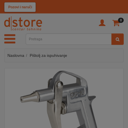
KATEGORIJE
Pozovi i naruči
0
TV
&
SAT
Naslovna
Pištolj za ispuhivanje
MOBILNI
UREĐAJI
AUDIO
KABLOVI
KUĆANSKI
APARATI