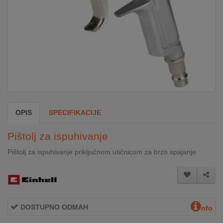
DOM
&
ALATI
ENERGIJA
OPIS
SPECIFIKACIJE
KLIMATIZACIJA
Pištolj za ispuhivanje
SECURITY
Pištolj za ispuhivanje priključnom utičnicom za brzo spajanje
PC
&
GAME
DOSTUPNO ODMAH
nfo