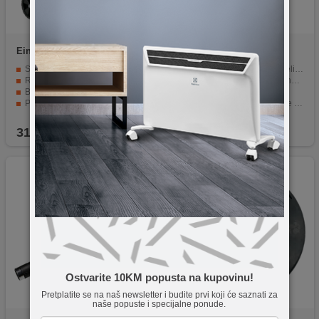
Einhell
TC-AC 190/24/8
Einhell
GC-EM 1500/36
Snaga motora od 1500 W.
Snažni karbonski motor s velikim okretnim momentom
Regulirani radni pritisak do 8 bara.
Središnje podešavanje visine rezanja u 5 stupnjeva
Brza spojnica za jednostavno spajanje pribora.
Vodilica podesiva po visini
Pumpa s uljnim podmazivanjem za dugotrajnost.
Integrirana ručka za nošenje za lakši transport
Jamstvo od 10 godina protiv prohrđavanja spremnika.
Preporuča se za travnjake do 600 m²
319,00
KM
269,00
KM
Ostvarite 10KM popusta na kupovinu!
Pretplatite se na naš newsletter i budite prvi koji će saznati za
naše popuste i specijalne ponude.