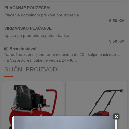
REKLAMACIJA
PLAĆANJE POUZEĆEM
I
SERVIS
Plaćanje gotovinom prilikom preuzimanja
9,50
KM
O
VIRMANSKO PLAĆANJE
NAMA
Uplata po predračunu putem banke
9,50
KM
KATALOZI
Brza dostava!
Narudžbe zaprimljene radnim danima do 13h šaljemo isti dan, a
KAKO
na Vašoj adresi paket je već za 24–48h.
KUPITI?
SLIČNI PROIZVODI
KUPOVINA
IZ
INOSTRANSTVA
OZNAKE
ENERGETSKE
UČINKOVITOSTI
×
DIGITALIS