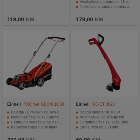
Visokotlačna pumpa do 11 bar-a s automatskim isključenjem
Niskotlačna pumpa idealna za pumpanje madraca i gumenih čamaca
Jednostavna izmjena rada pumpe pritiskom na gumb
119,00
KM
179,00
KM
Einhell
PXC Set GECM 18/33
Einhell
GC-ET 3023
Li
Baterija 18V/4.0Ah za lako korišćenje
Snaga motora od 300W
Motor bez četkica za dugotrajnost
Automatsko ispuštanje niti
Centralno podešavanje visine rezanja na 5 nivoa
Dodatna drška za lakše rukovanje
Kapacitet korpe od 30 litara
Širina reza od 230 mm
Sklopivi držač prilagodljiv po visini
Ugrađena kopča za kabel