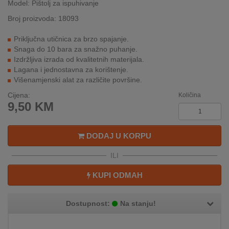
Model: Pištolj za ispuhivanje
INTERNO
Broj proizvoda: 18093
Priključna utičnica za brzo spajanje.
MOJ
Snaga do 10 bara za snažno puhanje.
NALOG
Izdržljiva izrada od kvalitetnih materijala.
Lagana i jednostavna za korištenje.
AKCIJE
Višenamjenski alat za različite površine.
Cijena:
Količina
BRENDOVI
9,50
KM
NOVO
U
DODAJ U KORPU
PONUDI
ILI
KONTAKT
KUPI ODMAH
KUPOVINA
NA
Dostupnost:
Na stanju!
RATE