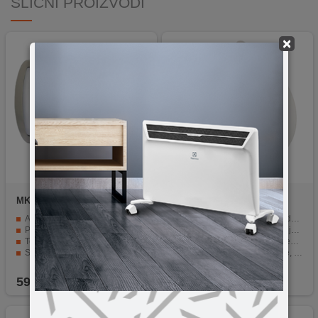
SLIČNI PROIZVODI
×
MKC
I-SPOT LUNA
home
PNL 6
Aluminijsko tijelo
Automatski se uključuje pri detekciji pokreta
Potrošnja 10W - ekvivalent 75W
Ugodna za oči, daje toplo bijelo svjetlo
Topla bijela svjetlost 3200K
S PIR senzorom pokreta i senzorom svjetla
Snop svjetlosti 105°
Montaža: magnet, lijepljenje, pričvršćivanje vijcima, vješanje
IP65
Napajanje: 3 x 1,5 V (AAA) baterije
59,90
KM
9,90
KM