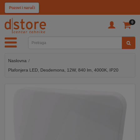
KATEGORIJE
Pozovi i naruči
0
TV
&
SAT
Naslovna
MOBILNI
UREĐAJI
Plafonjera LED, Desdemona, 12W, 840 lm, 4000K, IP20
AUDIO
KABLOVI
KUĆANSKI
APARATI