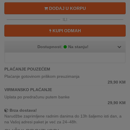
REKLAMACIJA
DODAJ U KORPU
I
SERVIS
ILI
O
KUPI ODMAH
NAMA
KATALOZI
Dostupnost:
Na stanju!
KAKO
KUPITI?
PLAĆANJE POUZEĆEM
Plaćanje gotovinom prilikom preuzimanja
KUPOVINA
29,90
KM
IZ
VIRMANSKO PLAĆANJE
INOSTRANSTVA
Uplata po predračunu putem banke
29,90
KM
OZNAKE
ENERGETSKE
Brza dostava!
UČINKOVITOSTI
Narudžbe zaprimljene radnim danima do 13h šaljemo isti dan, a
na Vašoj adresi paket je već za 24–48h.
DIGITALIS