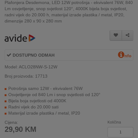
Plafonjera Desdemona, LED 12W potrošnja - ekvivalent 76W, 840
INTERNO
Lm osvjetljenje, snop svjetlost 120°, 4000K bijela boja svjetlost,
radni vijek do 20.000 h, materijal izrade plastika / metal, IP20,
dimenzije 280 x 90 x 280 mm
MOJ
NALOG
AKCIJE
DOSTUPNO ODMAH
nfo
BRENDOVI
Model: ACLO28NW-S-12W
NOVO
Broj proizvoda: 17713
U
PONUDI
Potrošnja samo 12W - ekvivalent 76W
Osvjetljenje od 840 Lm i snop svjetlosti od 120°
Bijela boja svjetlosti od 4000K
KONTAKT
Radni vijek do 20.000 sati
Materijal izrade plastika / metal, IP20
KUPOVINA
NA
Cijena:
Količina
RATE
29,90
KM