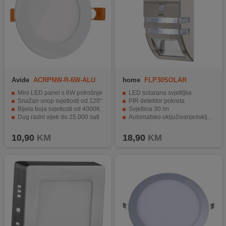
Avide
ACRPNW-R-6W-ALU
home
FLP30SOLAR
Mini LED panel s 6W potrošnje
LED solarana svjetiljka
Snažan snop svjetlosti od 120°
PIR detektor pokreta
Bijela boja svjetlosti od 4000K
Svjetlina 30 lm
Dug radni vijek do 25.000 sati
Automatsko uključivanje/isključivanje
Aluminijski materijal i IP20 zaštita
IP44
10,90
KM
18,90
KM