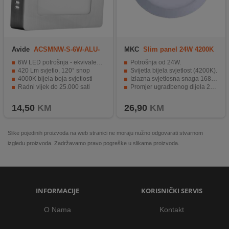
Avide
ACSMNW-S-6W-ALU-
MKC
Slim panel 24W 4200K
SN
ROUND
6W LED potrošnja - ekvivalent 36W
Potrošnja od 24W.
420 Lm svjetlo, 120° snop
Svijetla bijela svjetlost (4200K).
4000K bijela boja svjetlosti
Izlazna svjetlosna snaga 1680 Lm.
Radni vijek do 25.000 sati
Promjer ugradbenog dijela 277mm.
Materijal aluminijum, IP20 certifikat
Napajanje 220 / 230V AC.
14,50
KM
26,90
KM
Slike pojedinih proizvoda na web stranici ne moraju nužno odgovarati stvarnom
izgledu proizvoda. Zadržavamo pravo pogreške u slikama proizvoda.
INFORMACIJE
KORISNIČKI SERVIS
O Nama
Kontakt