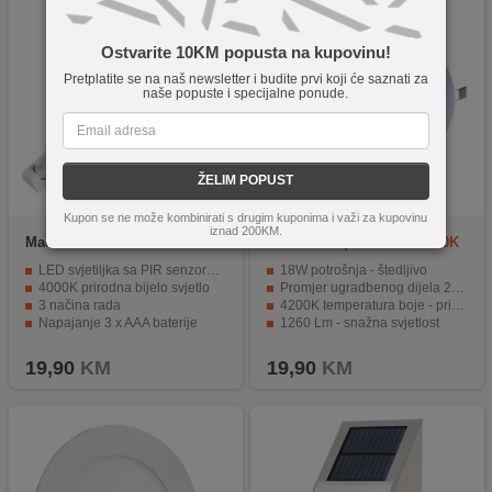
Ostvarite 10KM popusta na kupovinu!
Pretplatite se na naš newsletter i budite prvi koji će saznati za
naše popuste i specijalne ponude.
ŽELIM POPUST
Kupon se ne može kombinirati s drugim kuponima i važi za kupovinu
iznad 200KM.
Maclean
MCE235
MKC
Slim panel 18W 4200K
ROUND
LED svjetiljka sa PIR senzorom pokreta i senzorom dan/noć
18W potrošnja - štedljivo
4000K prirodna bijelo svjetlo
Promjer ugradbenog dijela 205mm - jednostavna ugradnja
3 načina rada
4200K temperatura boje - prirodna bijela svjetlost
Napajanje 3 x AAA baterije
1260 Lm - snažna svjetlost
Idealna je za: kuhinju, ormar, podrum
LED tehnologija - energetski učinkovita i dugotrajna
19,90
KM
19,90
KM