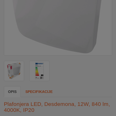
DOM
&
ALATI
ENERGIJA
KLIMATIZACIJA
SECURITY
OPIS
SPECIFIKACIJE
PC
&
Plafonjera LED, Desdemona, 12W, 840 lm,
GAME
4000K, IP20