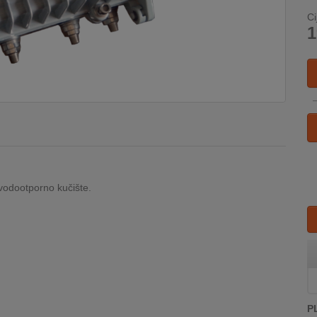
Ci
1
 vodootporno kučište.
P