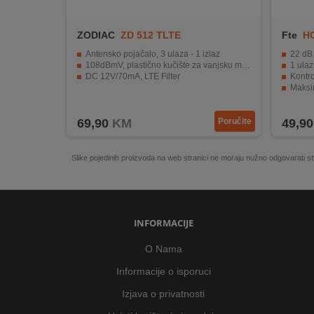
ZODIAC
ZD 512 TLTE
Fte
HC
Antensko pojačalo, 3 ulaza - 1 izlaz
22 dB 
108dBmV, plastično kučište za vanjsku montažu
1 ulaz 
DC 12V/70mA, LTE Filter
Kontro
Maksi
Frekv
69,90
KM
Poručite
49,90
Slike pojedinih proizvoda na web stranici ne moraju nužno odgovarati
INFORMACIJE
O Nama
Informacije o isporuci
Izjava o privatnosti