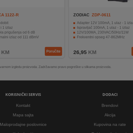
A 1122-R
ZODIAC
ZDP-0611
dobit
Adapter 12V 100mA, 1 ulaz - 1 izla
i 1 izlaz
Ispravljač 100mA, 1 ulaz - 1 izlaz
la prigušenja od 6 dB
12V/100MA, 230VAC/50Hz/11W
malni izlaz od 111 dBmV
Frekventni opseg 47-862MHz
entni opseg 85 - 862MHz
KM
Poručite
26,95
KM
 stvarnom izgledu proizvoda. Zadržavamo pravo pogreške u slikama proizvoda.
KORISNIČKI SERVIS
DODACI
Kontakt
Brendovi
Mapa sajta
Akcija
Maloprodajne poslovnice
Kupovina na rate