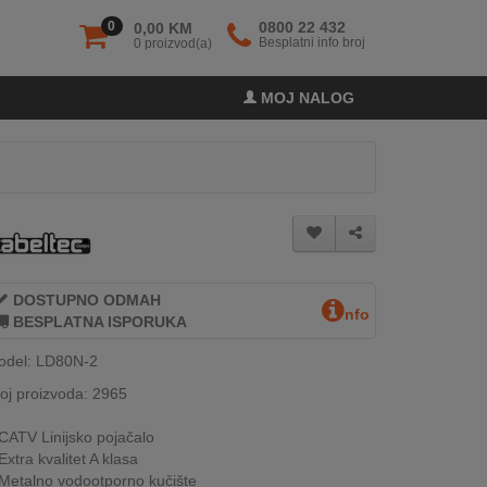
0
0800 22 432
0,00 KM
Besplatni info broj
0 proizvod(a)
MOJ NALOG
DOSTUPNO ODMAH
nfo
BESPLATNA ISPORUKA
odel: LD80N-2
oj proizvoda: 2965
CATV Linijsko pojačalo
Extra kvalitet A klasa
Metalno vodootporno kučište