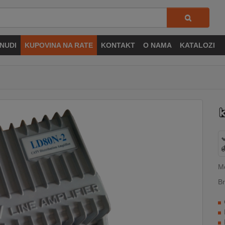
NUDI
KUPOVINA NA RATE
KONTAKT
O NAMA
KATALOZI
M
Br