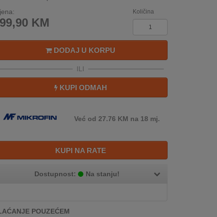
jena:
Količina
99,90
KM
DODAJ U KORPU
ILI
KUPI ODMAH
Već od 27.76 KM na 18 mj.
KUPI NA RATE
Dostupnost:
Na stanju!
LAĆANJE POUZEĆEM