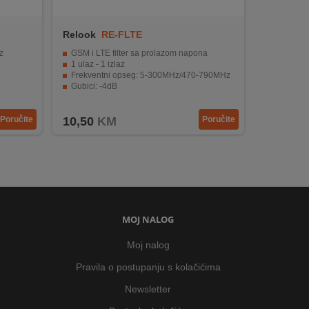
Relook
RE-FLTE
z
GSM i LTE filter sa prolazom napona
1 ulaz - 1 izlaz
Frekventni opseg: 5-300MHz/470-790MHz
Gubici: -4dB
Slabljenja: 400MHz>30dB, 814MHz>30dB, 820MHz>50dB
Poručite
10,50
KM
Poručite
MOJ NALOG
Moj nalog
Pravila o postupanju s kolačićima
Newsletter