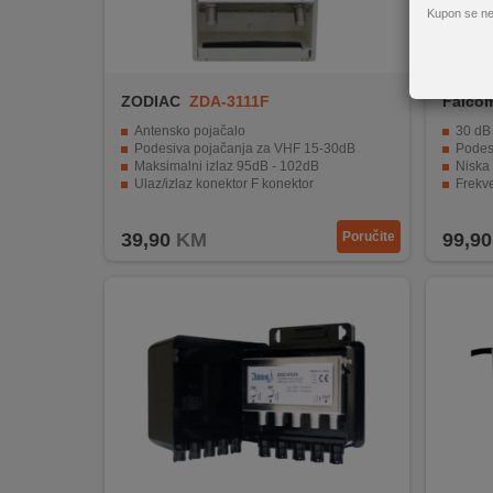
REKLAMACIJA
Kupon se ne
I
SERVIS
ZODIAC
ZDA-3111F
Falco
O
NAMA
Antensko pojačalo
30 dB 
Podesiva pojačanja za VHF 15-30dB
Podes
Maksimalni izlaz 95dB - 102dB
Niska
KATALOZI
Ulaz/izlaz konektor F konektor
Frekv
Napajanje DC 12V 100mA
Napaja
KAKO
39,90
KM
Poručite
99,90
KUPITI?
KUPOVINA
IZ
INOSTRANSTVA
OZNAKE
ENERGETSKE
UČINKOVITOSTI
DIGITALIS