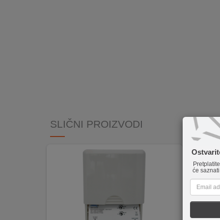
INTERNO
MOJ
NALOG
AKCIJE
BRENDOVI
NOVO
SLIČNI PROIZVODI
U
PONUDI
Ostvari
KONTAKT
Pretplatit
će saznati
KUPOVINA
NA
RATE