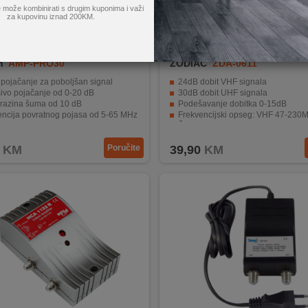
 može kombinirati s drugim kuponima i važi
za kupovinu iznad 200KM.
m
AMP-PRO30
ZODIAC
ZDA-0611
pojačanje za poboljšan signal
24dB dobit VHF signala
ivo pojačanje od 0-20 dB
30dB dobit UHF signala
 razina šuma od 10 dB
Podešavanje dobitka 0-15dB
encija povratnog pojasа od 5-65 MHz
Frekvencijski opseg: VHF 47-230MHz, UHF 470
nje od 220V / 50Hz za stabilnu vezu.
Šum manji od 3.5dB
KM
Poručite
39,90
KM