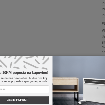
Pl
P
Pl
P
V
U
Na
da
te 10KM popusta na kupovinu!
e se na naš newsletter i budite prvi koji
 za naše popuste i specijalne ponude.
ŽELIM POPUST