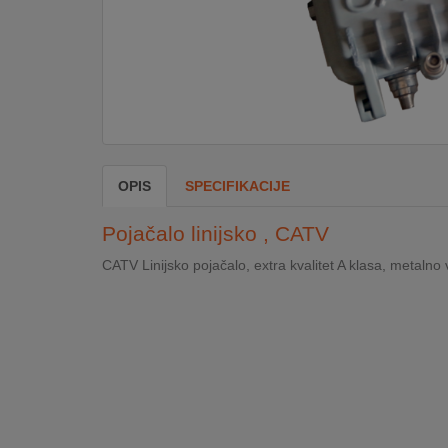
DOM
&
ALATI
ENERGIJA
OPIS
SPECIFIKACIJE
KLIMATIZACIJA
Pojačalo linijsko , CATV
CATV Linijsko pojačalo, extra kvalitet A klasa, metalno
SECURITY
PC
&
GAME