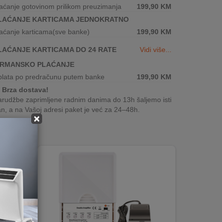
aćanje gotovinom prilikom preuzimanja
199,90
KM
LAĆANJE KARTICAMA JEDNOKRATNO
aćanje karticama(sve banke)
199,90
KM
LAĆANJE KARTICAMA DO 24 RATE
Vidi više...
IRMANSKO PLAĆANJE
plata po predračunu putem banke
199,90
KM
Brza dostava!
rudžbe zaprimljene radnim danima do 13h šaljemo isti
n, a na Vašoj adresi paket je već za 24–48h.
×