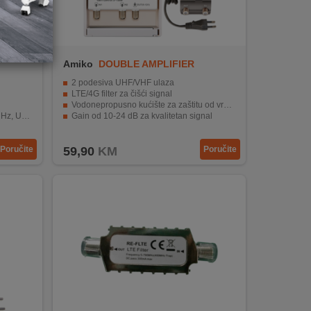
Amiko
DOUBLE AMPLIFIER
2 podesiva UHF/VHF ulaza
LTE/4G filter za čišći signal
Vodonepropusno kućište za zaštitu od vremenskih uvjeta
-860MHz
Gain od 10-24 dB za kvalitetan signal
Kompatibilan s frekventnim opsegom VHF/UHF
Poručite
59,90
KM
Poručite