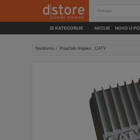
KATEGORIJE
KATEGORIJE
AKCIJE
NOVO U PO
TV
&
SAT
Naslovna
Pojačalo linijsko , CATV
MOBILNI
UREĐAJI
AUDIO
KABLOVI
KUĆANSKI
APARATI