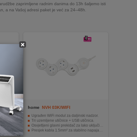
rudžbe zaprimljene radnim danima do 13h šaljemo isti
n, a na Vašoj adresi paket je već za 24–48h.
×
home
NVH 03K/WIFI
a
Ugrađen WiFi modul za daljinski nadzor.
Tri uzemljene utičnice + USB utičnica.
Osvjetljeni glavni prekidač za lako uključivanje.
Presjek kabla 1.5mm² za stabilno napajanje.
Savitljivi razdjeljnik za prilagođavanje svakom dijelu kuće.