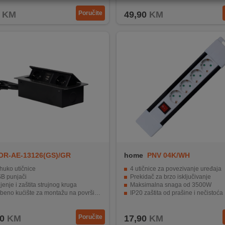
KM
Poručite
49,90
KM
OR-AE-13126(GS)/GR
home
PNV 04K/WH
huko utičnice
4 utičnice za povezivanje uređaja
SB punjači
Prekidač za brzo isključivanje
enje i zaštita strujnog kruga
Maksimalna snaga od 3500W
eno kućište za montažu na površine
IP20 zaštita od prašine i nečistoća
alno opterećenje od 3600W
Dugačak kabel od 2 metra.
0
KM
Poručite
17,90
KM