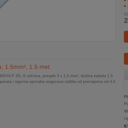
Ci
2
ca, 1.5mm², 1.5 met
05VV-F 3G, 6 utičnica, presjek 3 x 1,5 mm², dužina kabela 1.5
parata i sigurna uporaba osigurava zaštita od prenapona od 4.5
P
Pl
V
U