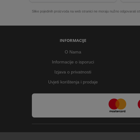
Slike pojedinih proizvoda na web stranici ne moraju nužno odgovarati
INFORMACIJE
O Nama
Informacije o isporuci
Izjava o privatnosti
Uvjeti korištenja i prodaje