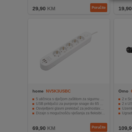
REKLAMACIJA
29,90
KM
Poručite
19,90
I
SERVIS
O
NAMA
KATALOZI
KAKO
KUPITI?
KUPOVINA
IZ
home
NV5K3USBC
Orno
INOSTRANSTVA
5 utičnica s dječjom zaštitom za sigurnu upotrebu
2 x Sc
USB priključci za punjenje snage do 65 W za punjenje bez adaptera
2 x U
OZNAKE
Osvijetljeni glavni prekidač za jednostavno isključivanje napajanja
Uzemlj
ENERGETSKE
Dizajn s mogućnošću vješanja za fleksibilno postavljanje
Ugradb
UČINKOVITOSTI
Maksimalno opterećenje: 3680 W, idealno za istovremeno korištenje više uređaja
Maxim
69,90
KM
Poručite
109,9
DIGITALIS