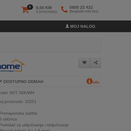
0
0800 22 432
0,00 KM
Besplatni info broj
0 proizvod(a)
MOJ NALOG
DOSTUPNO ODMAH
nfo
odel: NVT 06K/WH
oj proizvoda: 10251
Prenaponska zaštita
6 utičnica
Prekidač za uključivanje i isključivanje
Presjek kabela 3 x 1,5 mm²