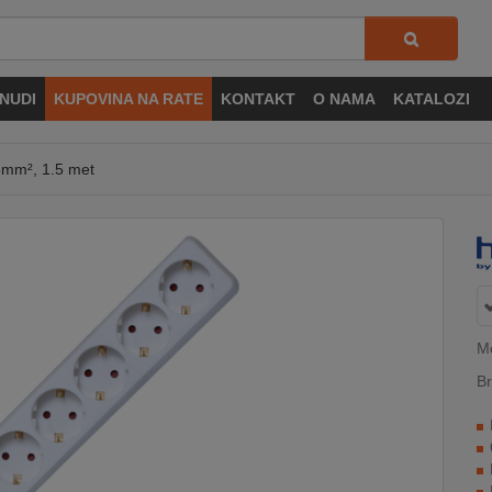
NUDI
KUPOVINA NA RATE
KONTAKT
O NAMA
KATALOZI
.5mm², 1.5 met
M
Br