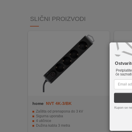
INTERNO
SLIČNI PROIZVODI
MOJ
NALOG
AKCIJE
BRENDOVI
Ostvari
Pretplatit
NOVO
će saznati
U
PONUDI
KONTAKT
home
NVT 4K-3/BK
Famat
Kupon se ne
KUPOVINA
Zaštita od prenapona do 3 kV
Dužina
NA
Sigurna uporaba
Schuko
4 utičnice
Moguć
RATE
Dužina kabla 3 metra
Bez pr
Prenaponska zaštita
Moderni