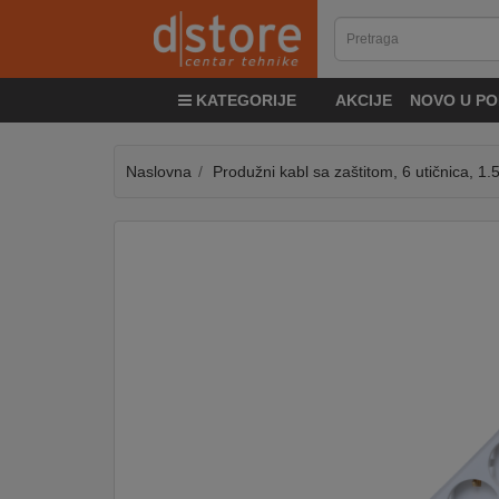
KATEGORIJE
KATEGORIJE
AKCIJE
NOVO U PO
TV
&
SAT
Naslovna
Produžni kabl sa zaštitom, 6 utičnica, 1
MOBILNI
UREĐAJI
AUDIO
KABLOVI
KUĆANSKI
APARATI