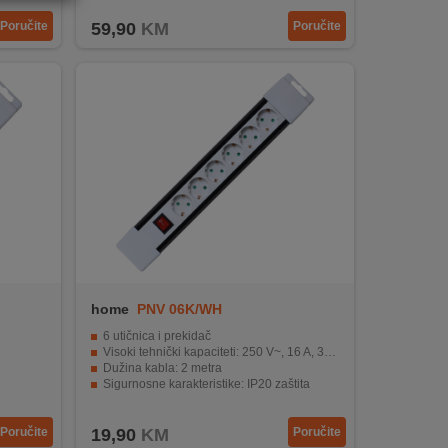
Poručite
59,90
KM
Poručite
home
PNV 06K/WH
6 utičnica i prekidač
Visoki tehnički kapaciteti: 250 V~, 16 A, 3500 W
Dužina kabla: 2 metra
Sigurnosne karakteristike: IP20 zaštita
Materijal: H05VV-F 3G, presjek kabla 1,0mm²
Poručite
19,90
KM
Poručite