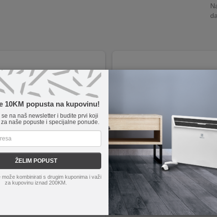
Na
da
te 10KM popusta na kupovinu!
e se na naš newsletter i budite prvi koji
 za naše popuste i specijalne ponude.
ŽELIM POPUST
el
2992-G
home
NVH 05K / USB
 može kombinirati s drugim kuponima i važi
 kabla od 2 metra.
5 uzemljene utičnice + USB utičnic
za kupovinu iznad 200KM.
 utičnica prečnika 1,5 mm².
Presjek kabla 3 x 1.5 mm²
nost podnošenja do 16A i 3500W.
Osvjetljen glavni prekidač
ekidača i prenaponske zaštite.
2 x USB 5 V DC utičnice
 dizajn u zelenoj boji sa roller tipom.
Savitljivi, podesivi razdjeljnik