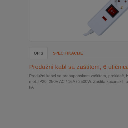
DOM
&
ALATI
ENERGIJA
OPIS
SPECIFIKACIJE
KLIMATIZACIJA
Produžni kabl sa zaštitom, 6 utični
Produžni kabel sa prenaponskom zaštitom, prekidač, H
met.,IP20, 250V AC / 16A / 3500W. Zaštita kućanskih a
SECURITY
kA
PC
&
GAME