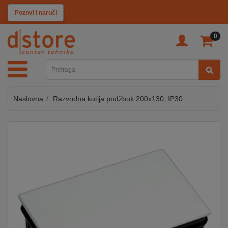
KATEGORIJE
Pozovi i naruči
0
TV
&
SAT
Naslovna
Razvodna kutija podžbuk 200x130, IP30
MOBILNI
UREĐAJI
AUDIO
KABLOVI
KUĆANSKI
APARATI