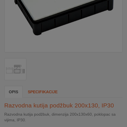
DOM
&
ALATI
ENERGIJA
KLIMATIZACIJA
SECURITY
OPIS
SPECIFIKACIJE
PC
Razvodna kutija podžbuk 200x130, IP30
&
GAME
Razvodna kutija podžbuk, dimenzija 200x130x60, poklopac sa
vijima, IP30.