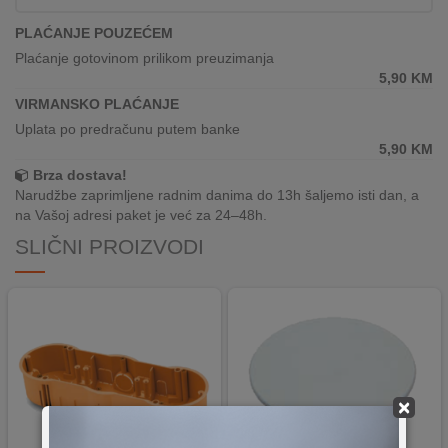
REKLAMACIJA
I
PLAĆANJE POUZEĆEM
SERVIS
Plaćanje gotovinom prilikom preuzimanja
5,90
KM
O
VIRMANSKO PLAĆANJE
NAMA
Uplata po predračunu putem banke
5,90
KM
KATALOZI
Brza dostava!
Narudžbe zaprimljene radnim danima do 13h šaljemo isti dan, a
KAKO
na Vašoj adresi paket je već za 24–48h.
KUPITI?
SLIČNI PROIZVODI
KUPOVINA
IZ
INOSTRANSTVA
OZNAKE
ENERGETSKE
UČINKOVITOSTI
×
DIGITALIS