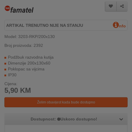
INTERNO
ARTIKAL TRENUTNO NIJE NA STANJU
MOJ
nfo
NALOG
Model: 3203-RKP/200x130
AKCIJE
Broj proizvoda: 2392
Podžbuk razvodna kutija
BRENDOVI
Dimenzije 200x130x60
Poklopac sa vijcima
NOVO
IP30
U
PONUDI
Cijena:
5,90
KM
KONTAKT
Želim obavijest kada bude dostupno
KUPOVINA
NA
Dostupnost:
Uskoro dostupno!
RATE