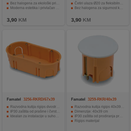
Bez halogena za ekološki prihvatljivu upotrebu
Četiri ulaza Ø20 za fleksibilnost u povezivanju.
Moderna estetika i privlačan dizajn
Bez halogena za sigurnost korisnika i okoline.
Sigurnost i zaštita od vlage i prašine.
Idealna za spoljnu i unutrašnju instalaciju.
3,90
KM
3,90
KM
Famatel
3256-RKRD/67x39
Famatel
3259-RKR/40x39
Razvodna kutija rigips dvostruka, dimenzija Ø67x39 mm
Razvodna kutija rigips 40x39, IP30
IP30 zaštita od prašine i čvrsta tijela
Dimenzije: 40x39 cm
Idealan za instalacije u suhom zidu
IP30 zaštita od prodiranja prašine
Rigips materijal
Razvodna kutija za električne instalacije