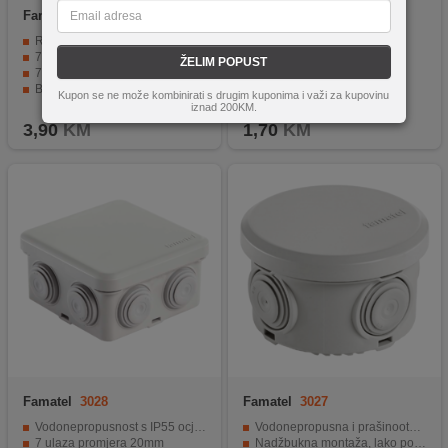
Famatel
3051
Famatel
3260-RKR/67x39
Razvodna kutija, nadžbuk, IP55
Razvodna kutija za rigips
75x75x40 mm, vodonepropusna
Dimenzije: 67x39
ŽELIM POPUST
7 ulaza Ø 8-14 mm, do 2.5mm
Zaštita nivoa IP30
Bez halogena, instalacija vezicama i šarafljenjem
Bijeli poklopac sa vijcima
Kupon se ne može kombinirati s drugim kuponima i važi za kupovinu
Odvojeni utor
iznad 200KM.
3,90
KM
1,70
KM
Famatel
3028
Famatel
3027
Vodonepropusnost s IP55 ocjenom
Vodonepropusna i prašinootporna sa IP65 zaštitom.
7 ulaza promjera 20mm
Nadžbukna montaža, lako povezivanje električnih kablova.