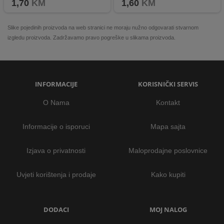
1,70
KM
1,60
KM
Slike pojedinih proizvoda na web stranici ne moraju nužno odgovarati stvarnom
izgledu proizvoda. Zadržavamo pravo pogreške u slikama proizvoda.
INFORMACIJE
KORISNIČKI SERVIS
O Nama
Kontakt
Informacije o isporuci
Mapa sajta
Izjava o privatnosti
Maloprodajne poslovnice
Uvjeti korištenja i prodaje
Kako kupiti
DODACI
MOJ NALOG