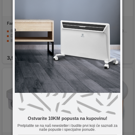
Famatel
3257-RKRT/67x45
Famatel
3211-RKP/100x50
Razvodna kutija rigips trostruka
Razvodna kutija podžbuk 100x50, IP30
Dimenzija 67x45
Dimenzija 100x50x100
IP30
Poklopac sa vijkom
IP30
3,90
KM
2,30
KM
Ostvarite 10KM popusta na kupovinu!
Pretplatite se na naš newsletter i budite prvi koji će saznati za
naše popuste i specijalne ponude.