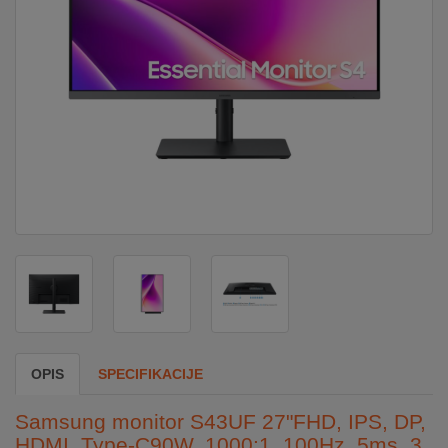
DOM
&
ALATI
ENERGIJA
KLIMATIZACIJA
SECURITY
PC
OPIS
SPECIFIKACIJE
&
GAME
Samsung monitor S43UF 27"FHD, IPS, DP,
HDMI, Type-C90W, 1000:1, 100Hz, 5ms, 3