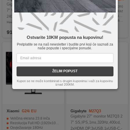
Gigabyte Monitor GO27Q24G 2
Veličina ekrana: 49" (124.5 cm)
7" WOLED, 2560 x 1440 (QHD)
Omjer slike 32:9 za širok prikaz
Rezolucija: 5120 x 1440 (Dual QHD)
240Hz, 275 cd/m2, Tilt, Swivel,
Brz odziv od 3ms i osvježavanje od 144Hz
Height
HDMI 2.1, DisplayPort 1.4, Micro HDMI 2.1, USB-C (data only), USB 3.2 Gen1
915,90
KM
2.299,90
KM
Ostvarite 10KM popusta na kupovinu!
Pretplatite se na naš newsletter i budite prvi koji će saznati za
naše popuste i specijalne ponude.
ŽELIM POPUST
Kupon se ne može kombinirati s drugim kuponima i važi za kupovinu
iznad 200KM.
Xiaomi
G24i EU
Gigabyte
M27Q3
Gigabyte 27" monitor M27Q3 2
Veličina ekrana 23.8 inča
7" SS,IPS,1ms,320Hz,400cd,
Rezolucija Full HD (1920x1080)
Osvježavanje 180Hz
2xHDMI,DP,3xUSB,1xUSB-C,-