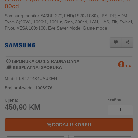
00cd
INTERNO
Samsung monitor S43UF 27", FHD(1920x1080), IPS, DP, HDMI,
Type-C(90W), 1000:1, 100Hz, 5ms, 300cd, LAN, HAS, Tilt, Swivel,
MOJ
Pivot, VESA 100x100, Eye Saver Mode, Game mode
NALOG
AKCIJE
BRENDOVI
ISPORUKA OD 1-3 RADNA DANA
nfo
BESPLATNA ISPORUKA
NOVO
Model: LS27F434UAUXEN
U
PONUDI
Broj proizvoda: 1003976
Cijena:
Količina
KONTAKT
450,90
KM
KUPOVINA
NA
DODAJ U KORPU
RATE
ILI