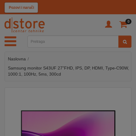
KATEGORIJE
Pozovi i naruči
0
TV
&
SAT
Naslovna
MOBILNI
UREĐAJI
Samsung monitor S43UF 27"FHD, IPS, DP, HDMI, Type-C90W,
1000:1, 100Hz, 5ms, 300cd
AUDIO
KABLOVI
KUĆANSKI
APARATI