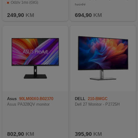
Odziv 1ms (GtG)
height
Display Port 1.4, HDMI 2.0, Audio
249,90
KM
694,90
KM
Asus
90LM00X0-B02370
DELL
210-BMGC
Asus PA328QV monitor
Dell 27 Monitor - P2725H
802,90
KM
395,90
KM