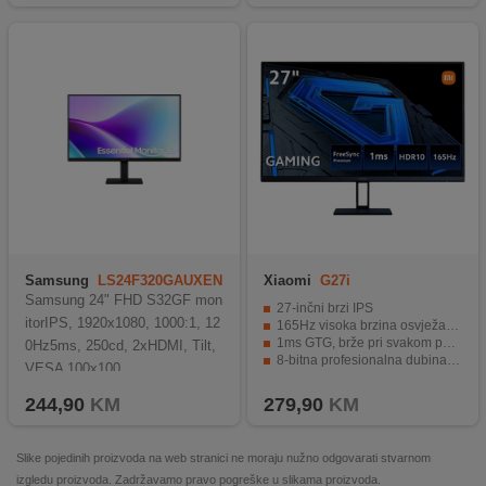
Samsung
LS24F320GAUXEN
Xiaomi
G27i
Samsung 24" FHD S32GF mon
27-inčni brzi IPS
itorIPS, 1920x1080, 1000:1, 12
165Hz visoka brzina osvježavanja
1ms GTG, brže pri svakom pokretu
0Hz5ms, 250cd, 2xHDMI, Tilt,
8-bitna profesionalna dubina boje
VESA 100x100
Jednostavno, podesivo postolje
244,90
KM
279,90
KM
Slike pojedinih proizvoda na web stranici ne moraju nužno odgovarati stvarnom
izgledu proizvoda. Zadržavamo pravo pogreške u slikama proizvoda.