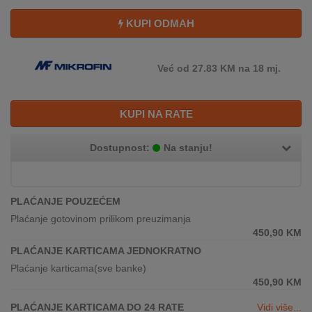
REKLAMACIJA
I
KUPI ODMAH
SERVIS
O
Već od 27.83 KM na 18 mj.
NAMA
KATALOZI
KUPI NA RATE
KAKO
Dostupnost:
Na stanju!
KUPITI?
KUPOVINA
PLAĆANJE POUZEĆEM
IZ
INOSTRANSTVA
Plaćanje gotovinom prilikom preuzimanja
450,90
KM
OZNAKE
PLAĆANJE KARTICAMA JEDNOKRATNO
ENERGETSKE
Plaćanje karticama(sve banke)
UČINKOVITOSTI
450,90
KM
DIGITALIS
PLAĆANJE KARTICAMA DO 24 RATE
Vidi više...