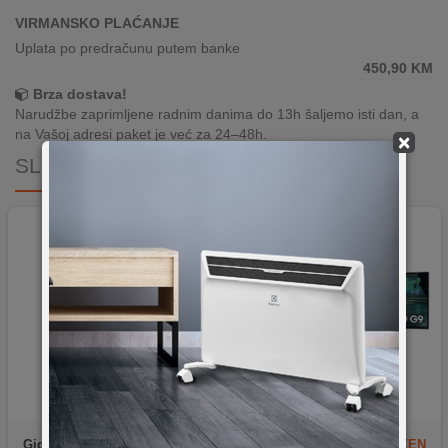
VIRMANSKO PLAĆANJE
Uplata po predračunu putem banke
450,90
KM
Brza dostava!
Narudžbe zaprimljene radnim danima do 13h šaljemo isti dan, a
na Vašoj adresi paket je već za 24–48h.
×
SLIČNI PROIZVODI
Gigabyte
GO27Q24G
Samsung
LS49DG910SUXEN