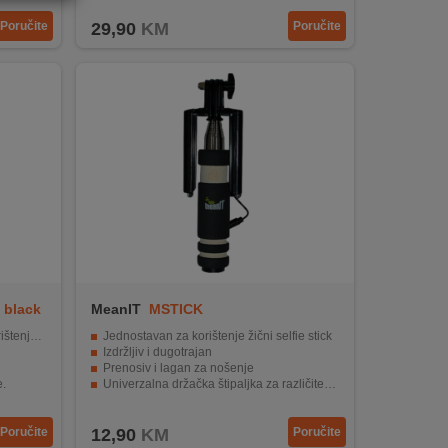
Poručite
29,90
KM
Poručite
, black
MeanIT
MSTICK
tenjem.
Jednostavan za korištenje žični selfie stick
Izdržljiv i dugotrajan
Prenosiv i lagan za nošenje
.
Univerzalna držačka štipaljka za različite modele
Teleskopski mehanizam za maksimalnu dužinu 95cm
Poručite
12,90
KM
Poručite