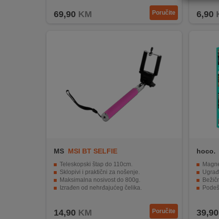
REKLAMACIJA
69,90
KM
Poručite
6,90
I
SERVIS
O
NAMA
KATALOZI
KAKO
KUPITI?
KUPOVINA
IZ
MS
MSI BT SELFIE
hoco.
INOSTRANSTVA
Teleskopski štap do 110cm.
Magnets
Sklopivi i praktični za nošenje.
Ugrađe
OZNAKE
Maksimalna nosivost do 800g.
Bežičn
ENERGETSKE
Izrađen od nehrđajućeg čelika.
Podeš
UČINKOVITOSTI
Lagana težina od samo 130g.
Kompa
14,90
KM
Poručite
39,90
DIGITALIS