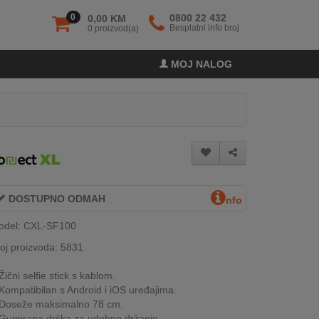
0
0800 22 432
0,00 KM
Besplatni info broj
0 proizvod(a)
MOJ NALOG
DOSTUPNO ODMAH
nfo
odel: CXL-SF100
oj proizvoda: 5831
Žični selfie stick s kablom.
Kompatibilan s Android i iOS uređajima.
Doseže maksimalno 78 cm.
Gumirana drška za udobno držanje.