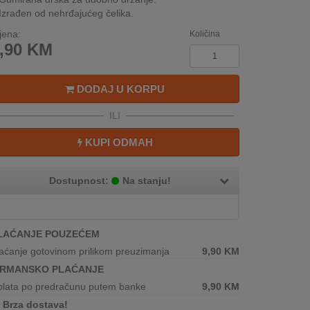
Izrađen od nehrđajućeg čelika.
jena:
Količina
,90
KM
DODAJ U KORPU
ILI
KUPI ODMAH
Dostupnost:
Na stanju!
LAĆANJE POUZEĆEM
aćanje gotovinom prilikom preuzimanja
9,90
KM
IRMANSKO PLAĆANJE
plata po predračunu putem banke
9,90
KM
Brza dostava!