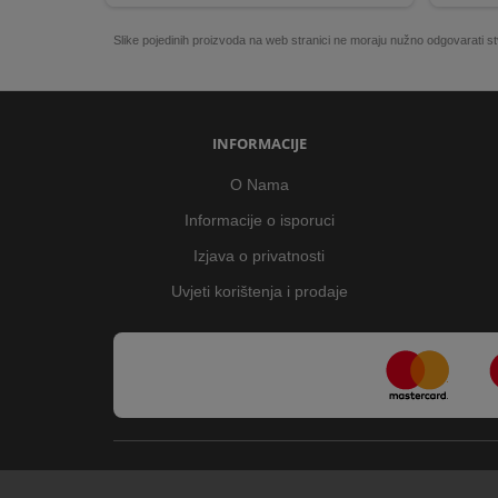
Slike pojedinih proizvoda na web stranici ne moraju nužno odgovarati
INFORMACIJE
O Nama
Informacije o isporuci
Izjava o privatnosti
Uvjeti korištenja i prodaje