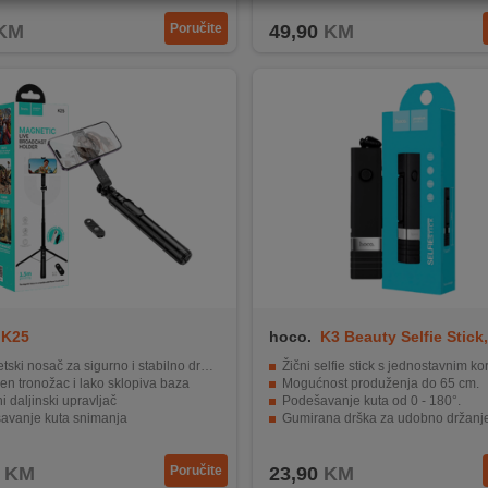
KM
Poručite
49,90
KM
K25
hoco.
K3 Beauty Selfie Stick
ki nosač za sigurno i stabilno držanje
Žični selfie stick s jednostavnim koriš
n tronožac i lako sklopiva baza
Mogućnost produženja do 65 cm.
i daljinski upravljač
Podešavanje kuta od 0 - 180°.
avanje kuta snimanja
Gumirana drška za udobno držanje
ktan i lagan
Materijal izrade: nehrđajući čelik.
KM
Poručite
23,90
KM