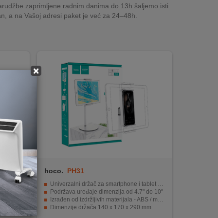
rudžbe zaprimljene radnim danima do 13h šaljemo isti
n, a na Vašoj adresi paket je već za 24–48h.
×
hoco.
PH31
t nivoa
Univerzalni držač za smartphone i tablet uređaje
.7-6.5"
Podržava uređaje dimenzija od 4.7" do 10"
 selfija
Izrađen od izdržljivih materijala - ABS / metal
8 sati
Dimenzije držača 140 x 170 x 290 mm
je.
Jednostavan za korištenje i praktičan za svakodnevnu upotrebu.