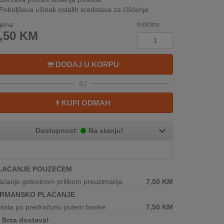
Poboljšava učinak ostalih sredstava za čišćenje
jena:
Količina
,50
KM
DODAJ U KORPU
ILI
KUPI ODMAH
Dostupnost:
Na stanju!
LAĆANJE POUZEĆEM
aćanje gotovinom prilikom preuzimanja
7,50
KM
IRMANSKO PLAĆANJE
plata po predračunu putem banke
7,50
KM
Brza dostava!