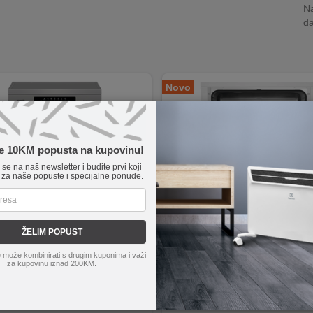
Na
da
Novo
te 10KM popusta na kupovinu!
e se na naš newsletter i budite prvi koji
 za naše popuste i specijalne ponude.
ŽELIM POPUST
je
GS642E90X
Beko
BDSN 153E3 X
 može kombinirati s drugim kuponima i važi
BDSN 153E3 X
tojeća mašina za pranje posuđa
za kupovinu iznad 200KM.
an i brz program
ka fleksibilnost za vaš pribor za jelo
lack sistem gornje korpe
AquaStop - zaštita od izljevanja