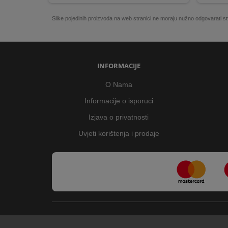
Slike pojedinih proizvoda na web stranici ne moraju nužno odgovarati
INFORMACIJE
O Nama
Informacije o isporuci
Izjava o privatnosti
Uvjeti korištenja i prodaje