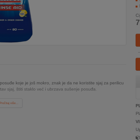
Ci
7
posuđe koje je još mokro, znak je da ne koristite sjaj za perilicu
av sjaj, štiti staklo već i ubrzava sušenje posuđa.
Pročitaj više...
P
Pl
V
U