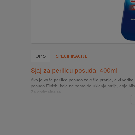
DOM
&
ALATI
ENERGIJA
OPIS
SPECIFIKACIJE
KLIMATIZACIJA
Sjaj za perilicu posuđa, 400ml
Ako je vaša perilica posuđa završila pranje, a vi vadite 
posuđa Finish, koje ne samo da uklanja mrlje, daje blist
SECURITY
Za optimalne re...
PC
&
GAME