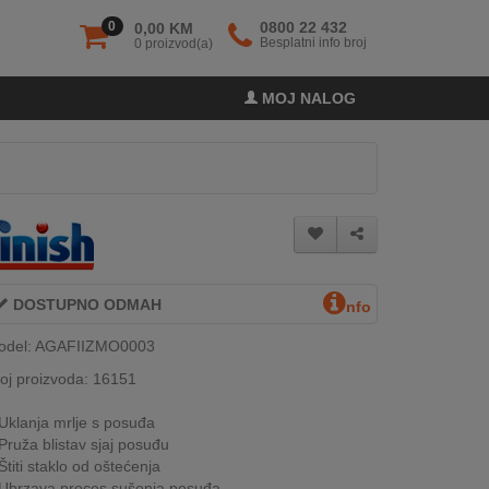
0
0800 22 432
0,00 KM
Besplatni info broj
0 proizvod(a)
MOJ NALOG
DOSTUPNO ODMAH
nfo
odel: AGAFIIZMO0003
oj proizvoda: 16151
Uklanja mrlje s posuđa
Pruža blistav sjaj posuđu
Štiti staklo od oštećenja
Ubrzava proces sušenja posuđa