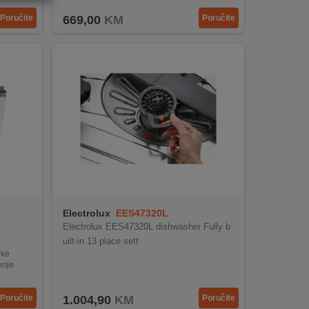
Poručite
669,00
KM
Poručite
Electrolux
EES47320L
Electrolux EES47320L dishwasher Fully b
uilt-in 13 place sett
uke
enje
iguran rad
Poručite
1.004,90
KM
Poručite