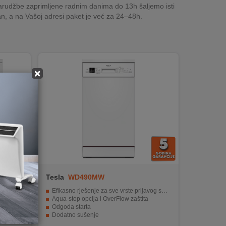
rudžbe zaprimljene radnim danima do 13h šaljemo isti
n, a na Vašoj adresi paket je već za 24–48h.
×
Tesla
WD490MW
Efikasno rješenje za sve vrste prljavog suđa
Aqua-stop opcija i OverFlow zaštita
Odgoda starta
Dodatno sušenje
Zaštita za djecu