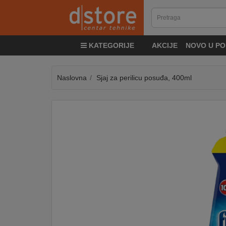
KATEGORIJE
KATEGORIJE
AKCIJE
NOVO U PO
TV
&
SAT
Naslovna
Sjaj za perilicu posuđa, 400ml
MOBILNI
UREĐAJI
AUDIO
KABLOVI
KUĆANSKI
APARATI