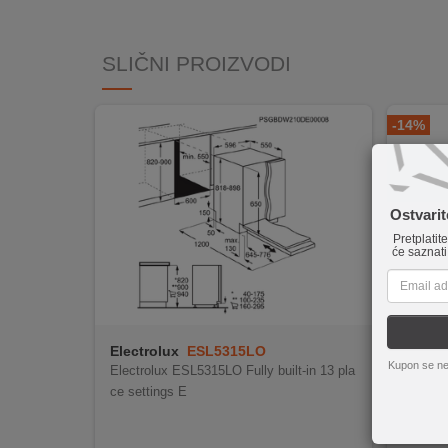
INTERNO
SLIČNI PROIZVODI
MOJ
NALOG
-14%
AKCIJE
BRENDOVI
Ostvari
Pretplatit
NOVO
će saznati
U
PONUDI
KONTAKT
Electrolux
ESL5315LO
Goren
Kupon se ne
Electrolux ESL5315LO Fully built-in 13 pla
KUPOVINA
Samos
ce settings E
NA
Efikas
Vrhuns
RATE
MultiC
Total 