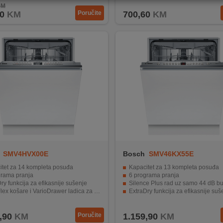
KM
0
KM
Poručite
700,60
KM
SMV4HVX00E
Bosch
SMV46KX55E
itet za 14 kompleta posuđa
Kapacitet za 13 kompleta posuđa
grama pranja
6 programa pranja
ry funkcija za efikasnije sušenje
Silence Plus rad uz samo 44 dB b
x košare i VarioDrawer ladica za veću fleksibilnost
ExtraDry funkcija za efikasnije suš
p zaštita i tihi EcoSilence Drive motor
AquaStop zaštita i EcoSilence Drive motor za dugotrajan i s
,90
KM
Poručite
1.159,90
KM