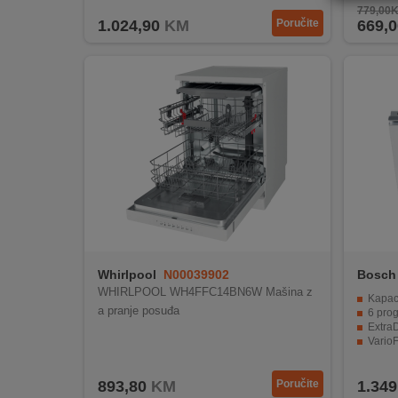
REKLAMACIJA
779,00
1.024,90
KM
Poručite
669,0
I
SERVIS
O
NAMA
KATALOZI
KAKO
KUPITI?
KUPOVINA
IZ
Whirlpool
N00039902
Bosch
INOSTRANSTVA
WHIRLPOOL WH4FFC14BN6W Mašina z
Kapac
a pranje posuđa
6 pro
OZNAKE
ExtraD
ENERGETSKE
VarioFle
UČINKOVITOSTI
AquaSto
893,80
KM
Poručite
1.349
DIGITALIS