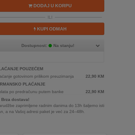
DODAJ U KORPU
ILI
KUPI ODMAH
Dostupnost:
Na stanju!
LAĆANJE POUZEĆEM
aćanje gotovinom prilikom preuzimanja
22,90
KM
IRMANSKO PLAĆANJE
plata po predračunu putem banke
22,90
KM
Brza dostava!
rudžbe zaprimljene radnim danima do 13h šaljemo isti
n, a na Vašoj adresi paket je već za 24–48h.