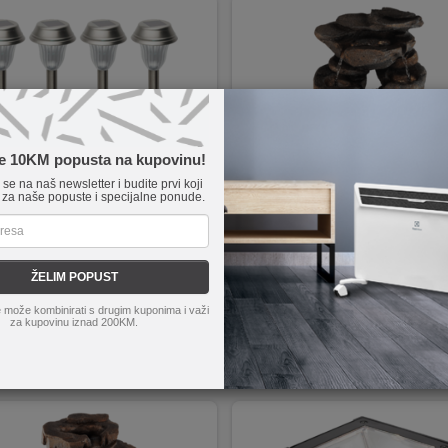
te 10KM popusta na kupovinu!
e se na naš newsletter i budite prvi koji
 za naše popuste i specijalne ponude.
MX 807/4
home
WF 01
 vrtna LED lampa, metalna, set 4 k
Mini fontana
ŽELIM POPUST
 200 mAh
 može kombinirati s drugim kuponima i važi
za kupovinu iznad 200KM.
KM
Poručite
159,90
KM