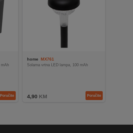
home
MX761
00 mAh
Solarna vrtna LED lampa, 100 mAh
Poručite
4,90
KM
Poručite