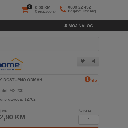
0
0800 22 432
0,00 KM
Besplatni info broj
0 proizvod(a)
MOJ NALOG
DOSTUPNO ODMAH
nfo
odel: MX 200
oj proizvoda: 12762
jena:
Količina
2,90
KM