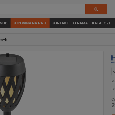
NUDI
KUPOVINA NA RATE
KONTAKT
O NAMA
KATALOZI
0 mAh
M
Br
Ci
2