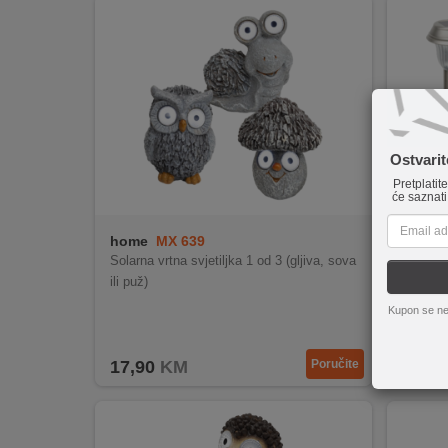
INTERNO
MOJ
NALOG
AKCIJE
Ostvari
Pretplatit
BRENDOVI
će saznati
home
MX 639
home
NOVO
Solarna vrtna svjetiljka 1 od 3 (gljiva, sova
Solarna
U
ili puž)
omada,
PONUDI
Kupon se ne
KONTAKT
17,90
KM
Poručite
25,90
KUPOVINA
NA
RATE