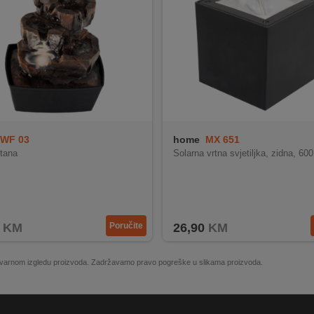
WF 03
home
MX 651
ntana
Solarna vrtna svjetiljka, zidna, 6
KM
Poručite
26,90
KM
 stvarnom izgledu proizvoda. Zadržavamo pravo pogreške u slikama proizvoda.