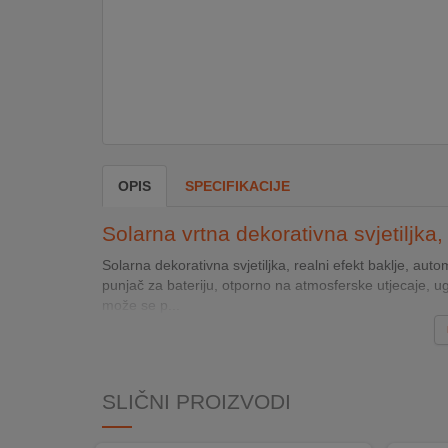
DOM
&
ALATI
ENERGIJA
OPIS
SPECIFIKACIJE
KLIMATIZACIJA
Solarna vrtna dekorativna svjetiljk
Solarna dekorativna svjetiljka, realni efekt baklje, auto
punjač za bateriju, otporno na atmosferske utjecaje, u
SECURITY
može se p...
PC
&
SLIČNI PROIZVODI
GAME