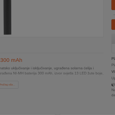
P
a, 300 mAh
Pl
matsko uključivanje i isključivanje, ugrađena solarna ćelija i
V
građena NI-MH baterija 300 mAh, izvor svjetla 13 LED žute boje,
U
Pročitaj više...
Na
da