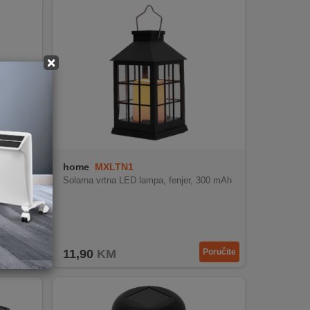
×
home
MXLTN1
Solarna vrtna LED lampa, fenjer, 300 mAh
Poručite
11,90
KM
Poručite