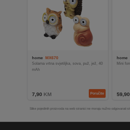
REKLAMACIJA
I
SERVIS
O
NAMA
KATALOZI
home
MX670
home
KAKO
Solarna vrtna svjetiljka, sova, puž, jež, 40
Mini fo
KUPITI?
mAh
KUPOVINA
IZ
INOSTRANSTVA
7,90
KM
Poručite
59,90
OZNAKE
ENERGETSKE
Slike pojedinih proizvoda na web stranici ne moraju nužno odgovarati
UČINKOVITOSTI
DIGITALIS