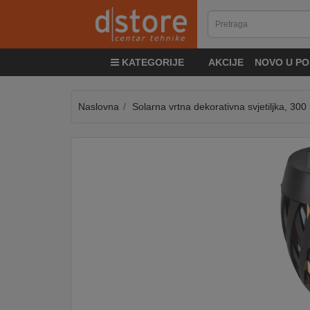
KATEGORIJE
KATEGORIJE
AKCIJE
NOVO U PO
TV
&
SAT
Naslovna
Solarna vrtna dekorativna svjetiljka, 30
MOBILNI
UREĐAJI
AUDIO
KABLOVI
KUĆANSKI
APARATI