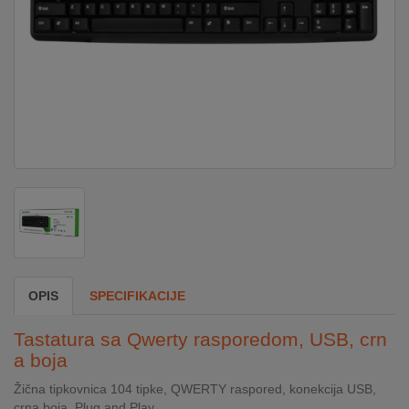
DOM
&
ALATI
ENERGIJA
KLIMATIZACIJA
SECURITY
OPIS
SPECIFIKACIJE
PC
Tastatura sa Qwerty rasporedom, USB, crn
&
a boja
GAME
Žična tipkovnica 104 tipke, QWERTY raspored, konekcija USB,
crna boja, Plug and Play.