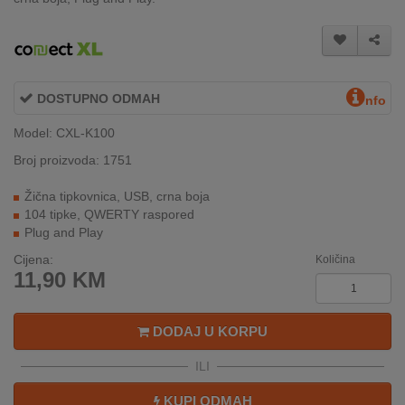
INTERNO
MOJ
NALOG
DOSTUPNO ODMAH
nfo
Model: CXL-K100
AKCIJE
Broj proizvoda: 1751
BRENDOVI
Žična tipkovnica, USB, crna boja
104 tipke, QWERTY raspored
NOVO
Plug and Play
U
PONUDI
Cijena:
Količina
11,90
KM
KONTAKT
DODAJ U KORPU
KUPOVINA
NA
ILI
RATE
KUPI ODMAH