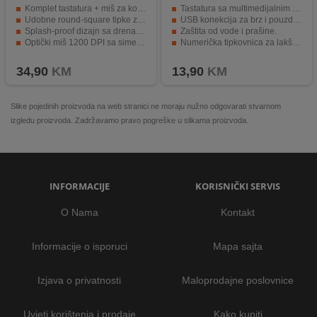
Komplet tastatura + miš za kompletnu upotrebu
Tastatura sa multimedijalnim tipkama, SLIM dizajn.
Udobne round-square tipke za precizno kucanje
USB konekcija za brz i pouzdan prijenos podataka.
Splash-proof dizajn sa drenažnim otvorima
Zaštita od vode i prašine.
Optički miš 1200 DPI sa simetričnim dizajnom
Numerička tipkovnica za lakši unos brojeva.
12 multimedijalnih funkcija za lakši rad
Crna boja koja se lako uklapa u svaki prostor.
34,90
KM
13,90
KM
Slike pojedinih proizvoda na web stranici ne moraju nužno odgovarati stvarnom
izgledu proizvoda. Zadržavamo pravo pogreške u slikama proizvoda.
INFORMACIJE
KORISNIČKI SERVIS
O Nama
Kontakt
Informacije o isporuci
Mapa sajta
Izjava o privatnosti
Maloprodajne poslovnice
Uvjeti korištenja i prodaje
Kako kupiti