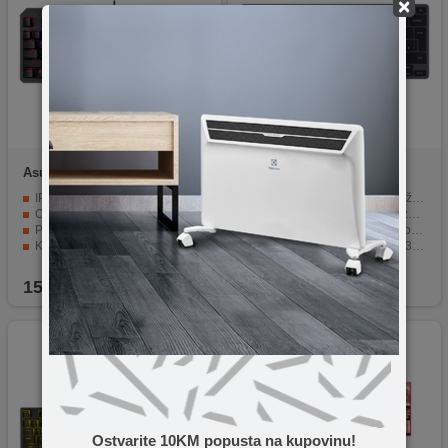
×
Asus
TUF Gaming K3 Gen II
Samsung
EJ-
B7800UBEGWW
IP57 zaštita protiv vode i prašine za veću izdržljivost
Bluetooth 5.4 za stabilnu bežičnu vezu
Opticko-mehanički RGB prekidači s 100 milijuna pritisaka
80 tipki s prirodnim hodom za udobno kucanje
Per-tipka RGB osvjetljenje s Aura Sync podrškom
AI Short Key za brzi pristup pomoćnim alatima
Kompaktni 97-tipični layout za više prostora za miš
Mogućnost uparivanja s do 3 uređaja
Silikonsko brtvljenje i pjena za smanjenje buke i
Dugotrajna baterija do 2 godine
159,90
KM
239,00
KM
Ostvarite 10KM popusta na kupovinu!