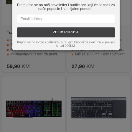
Pretplatite se na naš newsletter i budite prvi koji će saznati za
naše popuste i specijalne ponude.
ŽELIM POPUST
Tracer
GAMEZONE UNIQUE
hoco.
GM11
(PUDDING) USB
Mehanička konstrukcija sa dugim vijekom trajanja tastera
Gaming set s tipkovnicom i mišem.
Kupon se ne može kombinirati s drugim kuponima i važi za kupovinu
RGB pudding backlight koji ističe estetiku
RGB pozadinsko osvjetljenje.
iznad 200KM.
Anti-ghosting tehnologija za bolje gejming performanse
QWERTY tipkovnica s 104 tipke.
Multimedijalni tasteri za praktičnu kontrolu
Miš sa 1000 dpi i osvjetljenjem.
USB povezivanje sa dugim 1,5 met. kablom
Dužina kabela od 1.4 do 1.5 met.
59,90
KM
27,90
KM