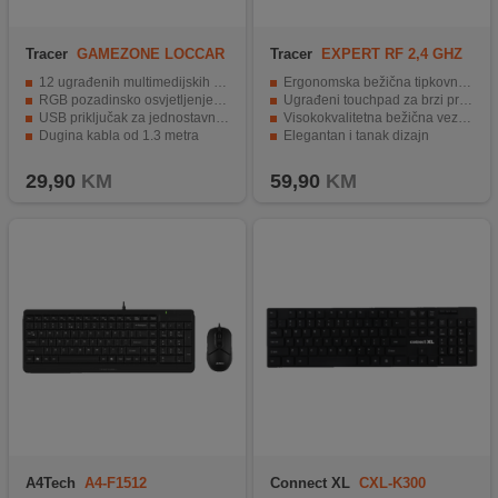
Tracer
GAMEZONE LOCCAR
Tracer
EXPERT RF 2,4 GHZ
12 ugrađenih multimedijskih tipki
Ergonomska bežična tipkovnica
RGB pozadinsko osvjetljenje u 3 zone
Ugrađeni touchpad za brzi pristup funkcijama
USB priključak za jednostavno povezivanje
Visokokvalitetna bežična veza od 2,4 GHz
Dugina kabla od 1.3 metra
Elegantan i tanak dizajn
Idealna za manje zahtjevne igrače
Multimedijske tipke za trenutni pristup funkcijama
29,90
KM
59,90
KM
A4Tech
A4-F1512
Connect XL
CXL-K300