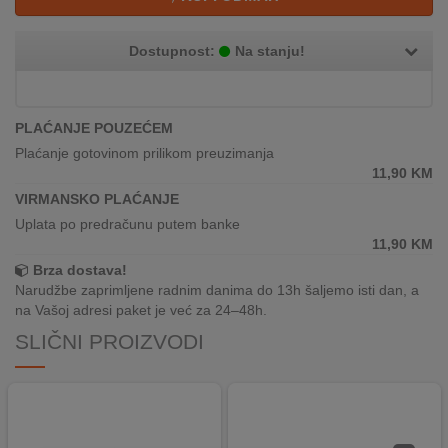
REKLAMACIJA
I
SERVIS
Dostupnost:
Na stanju!
O
NAMA
PLAĆANJE POUZEĆEM
Plaćanje gotovinom prilikom preuzimanja
KATALOZI
11,90
KM
VIRMANSKO PLAĆANJE
KAKO
Uplata po predračunu putem banke
KUPITI?
11,90
KM
KUPOVINA
Brza dostava!
IZ
Narudžbe zaprimljene radnim danima do 13h šaljemo isti dan, a
INOSTRANSTVA
na Vašoj adresi paket je već za 24–48h.
SLIČNI PROIZVODI
OZNAKE
ENERGETSKE
UČINKOVITOSTI
DIGITALIS