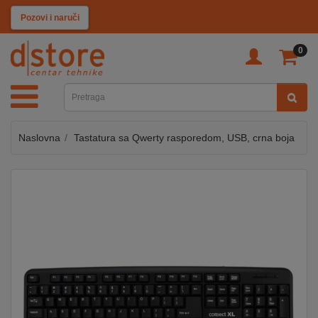
KATEGORIJE
Pozovi i naruči
0
TV
&
SAT
Naslovna
Tastatura sa Qwerty rasporedom, USB, crna boja
MOBILNI
UREĐAJI
AUDIO
KABLOVI
KUĆANSKI
APARATI