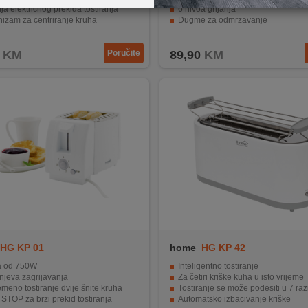
ja električnog prekida tostiranja
6 nivoa grijanja
izam za centriranje kruha
Dugme za odmrzavanje
 800 - 950 W
Uklonjiva ladica za mrvice
KM
Poručite
89,90
KM
HG KP 01
home
HG KP 42
 od 750W
Inteligentno tostiranje
njeva zagrijavanja
Za četiri kriške kuha u isto vrijeme
emeno tostiranje dvije šnite kruha
Tostiranje se može podesiti u 7 raz
TOP za brzi prekid tostiranja
Automatsko izbacivanje kriške