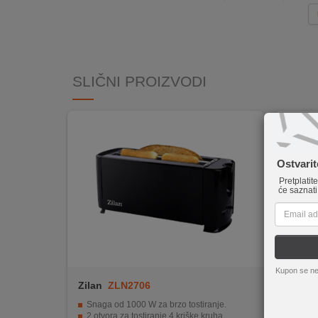
INTERNO
MOJ
NALOG
SLIČNI PROIZVODI
AKCIJE
BRENDOVI
Ostvari
NOVO
Pretplatit
U
će saznati
PONUDI
KONTAKT
KUPOVINA
Kupon se ne
NA
Zilan
ZLN2706
Midea
RATE
Snaga od 1000 W za brzo tostiranje.
Vanjsk
2 otvora za tostiranje 4 kriške kruha.
6-stu