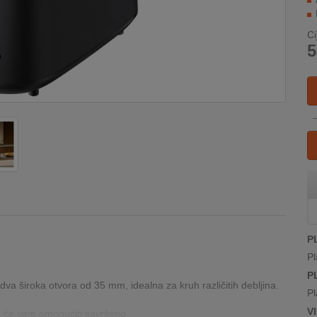
Ci
5
P
Pl
P
dva široka otvora od 35 mm, idealna za kruh različitih debljina.
Pl
V
tera će vam omogućiti savršeno ...