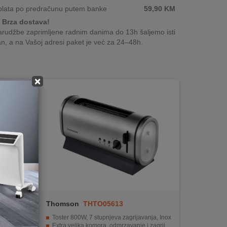
plata po predračunu putem banke
59,90
KM
Brza dostava!
rudžbe zaprimljene radnim danima do 13h šaljemo isti
n, a na Vašoj adresi paket je već za 24–48h.
×
Thomson
THTO05613
Toster 800W, 7 stupnjeva zagrijavanja, Inox
Extra velika komora, odmrzavanje i zagrijavanje