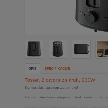
DOM
&
ALATI
ENERGIJA
KLIMATIZACIJA
OPIS
SPECIFIKACIJE
SECURITY
Toster, 2 otvora za kruh, 930W
PC
Brzi doručak, spreman za tren oka!
&
GAME
Xiaomi Toster donosi elegantan i funkcionalan dizajn s 
Bilo da želite tostirati tanke ili deblje kriške, ovaj tos