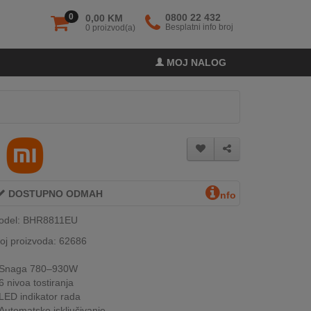
0
0800 22 432
0,00 KM
Besplatni info broj
0 proizvod(a)
MOJ NALOG
DOSTUPNO ODMAH
nfo
odel: BHR8811EU
oj proizvoda: 62686
Snaga 780–930W
6 nivoa tostiranja
LED indikator rada
Automatsko isključivanje