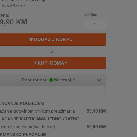
Lako čišćenje
jena:
Količina
9,90
KM
DODAJ U KORPU
ILI
KUPI ODMAH
Dostupnost:
Na stanju!
LAĆANJE POUZEĆEM
aćanje gotovinom prilikom preuzimanja
59,90
KM
LAĆANJE KARTICAMA JEDNOKRATNO
aćanje karticama(sve banke)
59,90
KM
IRMANSKO PLAĆANJE