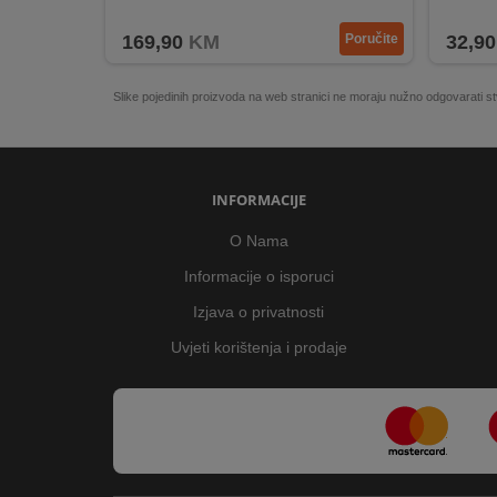
INOX završna obrada za trajnost.
Prakti
169,90
KM
Poručite
32,90
Slike pojedinih proizvoda na web stranici ne moraju nužno odgovarati
INFORMACIJE
O Nama
Informacije o isporuci
Izjava o privatnosti
Uvjeti korištenja i prodaje