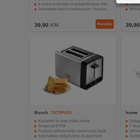
REKLAMACIJA
6 razina tostiranja za prilagođavanje topline.
Funkci
I
Automatski iskočni mehanizam i funkcija gašenja.
Mehan
Zaštita od pregrijavanja i ladica za mrvice.
Snaga
SERVIS
39,90
KM
Poručite
39,90
O
NAMA
KATALOZI
KAKO
KUPITI?
KUPOVINA
IZ
INOSTRANSTVA
OZNAKE
Bosch
TAT5P420
home
ENERGETSKE
Kapacitet za dvije kriške kruha.
Snaga
UČINKOVITOSTI
Snaga od 970W.
7 stup
Funkcije odmrzavanja i ponovnog zagrijavanja.
Istovr
Automatsko isključivanje za sigurnost.
Gumb S
DIGITALIS