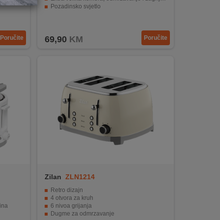
Pozadinsko svjetlo
Poručite
69,90
KM
Poručite
Zilan
ZLN1214
Retro dizajn
4 otvora za kruh
ina
6 nivoa grijanja
Dugme za odmrzavanje