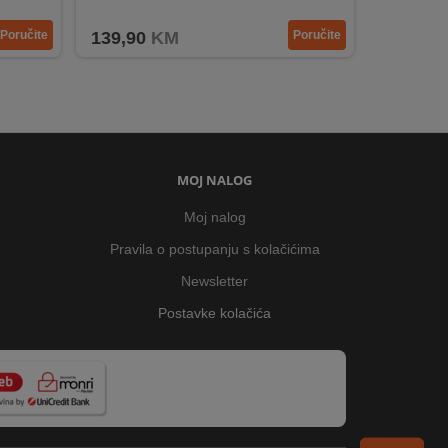
nja
Uklonjiva ladica za mrvice
Poručite
139,90
KM
Poručite
MOJ NALOG
Moj nalog
Pravila o postupanju s kolačićima
Newsletter
Postavke kolačića