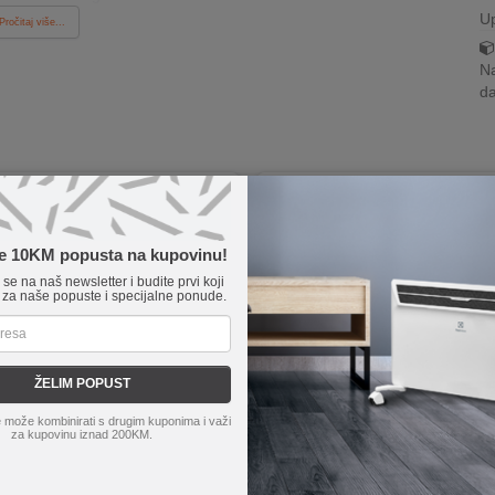
U
Pročitaj više...
Na
da
te 10KM popusta na kupovinu!
e se na naš newsletter i budite prvi koji
 za naše popuste i specijalne ponude.
ŽELIM POPUST
 može kombinirati s drugim kuponima i važi
za kupovinu iznad 200KM.
MT-RP2L09W
Zilan
ZLN1191
o kućište hladno na dodir
Retro dizajn
panjsko podešavanje vremena
2 otvora za kruh