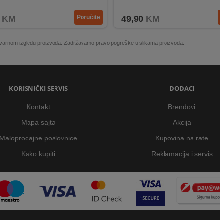
čna tacna za mrvice.
Funkcije podgrijavanja i odmrzava
KM
Poručite
49,90
KM
 stvarnom izgledu proizvoda. Zadržavamo pravo pogreške u slikama proizvoda.
KORISNIČKI SERVIS
DODACI
Kontakt
Brendovi
Mapa sajta
Akcija
Maloprodajne poslovnice
Kupovina na rate
Kako kupiti
Reklamacija i servis