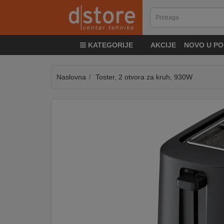
KATEGORIJE
KATEGORIJE
AKCIJE
NOVO U PO
TV
&
SAT
Naslovna
Toster, 2 otvora za kruh, 930W
MOBILNI
UREĐAJI
AUDIO
KABLOVI
KUĆANSKI
APARATI