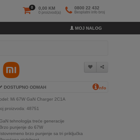
0
0800 22 432
0,00 KM
Besplatni info broj
0 proizvod(a)
MOJ NALOG
DOSTUPNO ODMAH
nfo
odel: Mi 67W GaN Charger 2C1A
oj proizvoda: 48751
GaN tehnologija treće generacije
Brzo punjenje do 67W
Istovremeno brzo punjenje sa tri priključka
Povećana stabilnost