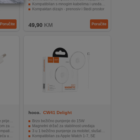
Kompatibilan s mnogim kabelima i uređajima
.
Kompaktan dizajn - prenosiv i štedi prostor
ređaja.
Idealan za pametne telefone, tablete i druge uređaje
Poručite
49,90
KM
Poručite
hoco.
CW41 Delight
računala
Brzo bežično punjenje do 15W
punjenje
Magnetni držač za stabilnost uređaja
uređajima
3 u 1 bežično punjenje za mobitel, slušalice i sat
k trajanja
Kompatibilan za Apple Watch 1-7, SE