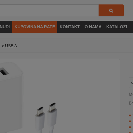
NUDI
KUPOVINA NA RATE
KONTAKT
O NAMA
KATALOZI
 1 x USB A
M
Br