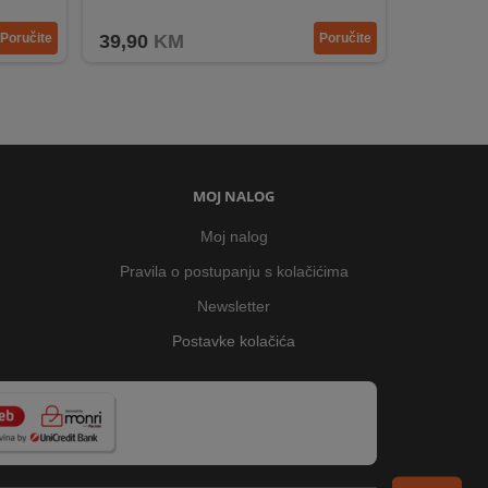
u upotrebu
Materijal izrade - plastika i aluminijska legura
Poručite
39,90
KM
Poručite
MOJ NALOG
Moj nalog
Pravila o postupanju s kolačićima
Newsletter
Postavke kolačića