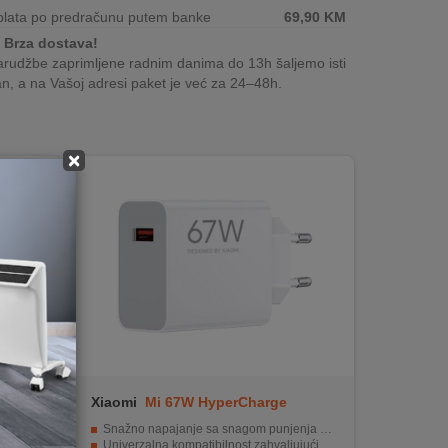
plata po predračunu putem banke
69,90
KM
Brza dostava!
rudžbe zaprimljene radnim danima do 13h šaljemo isti
n, a na Vašoj adresi paket je već za 24–48h.
×
r
Xiaomi
Mi 67W HyperCharge
Snažno napajanje sa snagom punjenja do 67 W
Univerzalna kompatibilnost zahvaljujući USB-A