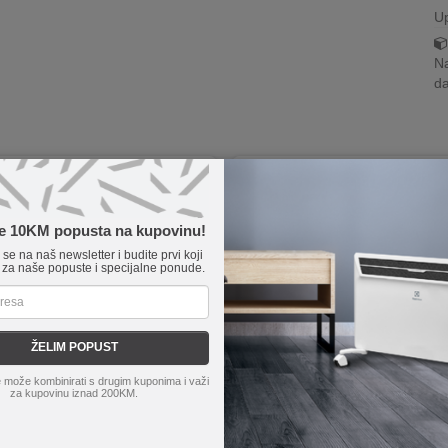
U
Na
da
te 10KM popusta na kupovinu!
e se na naš newsletter i budite prvi koji
 za naše popuste i specijalne ponude.
ŽELIM POPUST
 može kombinirati s drugim kuponima i važi
za kupovinu iznad 200KM.
Mi 33W Nano Power Adapter
Apple
Dual USB-C 35W Powe
C)
Adapter
ehnologiju brzog punjenja
Snaga od 35 W za brzo punjenje.
brzo punjenje
Napunite dva uređaja istovremeno