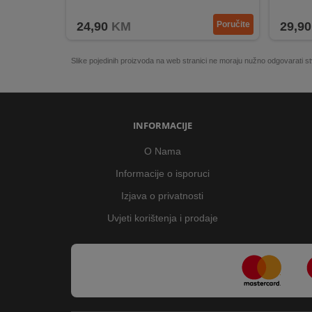
Elegantan i kompaktan dizajn u crnoj boji
Visoka
24,90
KM
Poručite
29,90
Slike pojedinih proizvoda na web stranici ne moraju nužno odgovarati
INFORMACIJE
O Nama
Informacije o isporuci
Izjava o privatnosti
Uvjeti korištenja i prodaje