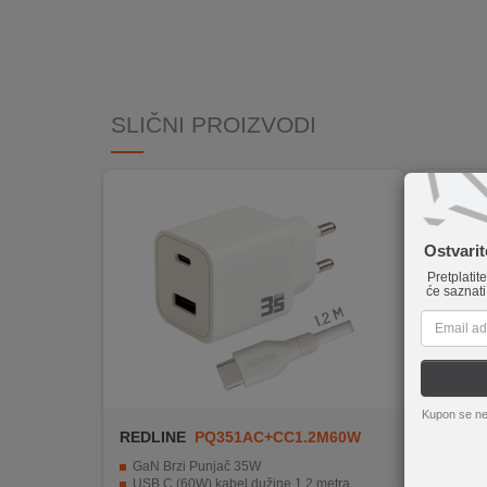
INTERNO
MOJ
NALOG
SLIČNI PROIZVODI
AKCIJE
BRENDOVI
Ostvari
NOVO
Pretplatit
U
će saznati
PONUDI
KONTAKT
KUPOVINA
Kupon se ne
NA
REDLINE
PQ351AC+CC1.2M60W
Xiaomi
RATE
(USB-
GaN Brzi Punjač 35W
GaN t
USB C (60W) kabel dužine 1.2 metra
33 W 