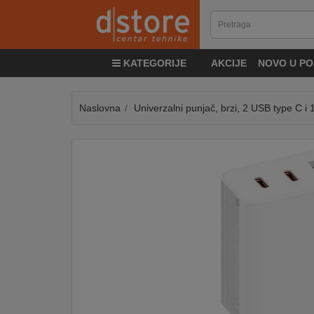
KATEGORIJE
KATEGORIJE
AKCIJE
NOVO U PO
TV
&
SAT
Naslovna
Univerzalni punjač, brzi, 2 USB type C i
MOBILNI
UREĐAJI
AUDIO
KABLOVI
KUĆANSKI
APARATI