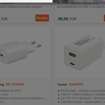
 priključak
Dizajn pogodan za putovanja
atski detektira povezane uređaje
Kompatibilan sa USB-C uređajima
koli brzog punjenja QC/PD/PPS
Kompatibilan s širokim spektrom Apple u
KM
Poručite
99,90
KM
ng
EP-TA800N
home
SA65PPS
punjenje do 25W.
65 W snage – dovoljno za punjenje prijenosnih 
 veza.
USB-A + USB-C priključci s podrškom za brzo 
ibilan sa drugim proizvođačima uređaja.
QC, PD i PPS standardi – široka kompatibilnost s 
an.
GaN tehnologija – manje topline, veća učinkovitost, dulji vije