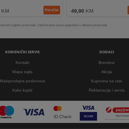
 učinkovitost punjenja.
Kompaktan i siguran – idealan za putovanja i svakodnevn
KM
Poručite
49,90
KM
 stvarnom izgledu proizvoda. Zadržavamo pravo pogreške u slikama proizvoda.
KORISNIČKI SERVIS
DODACI
Kontakt
Brendovi
Mapa sajta
Akcija
Maloprodajne poslovnice
Kupovina na rate
Kako kupiti
Reklamacija i servis