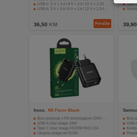
REKLAMACIJA
USB-C: 5 V = 3 A / 9 V = 3 A / 15 V = 2,33 A / 20 V = 1,75 A, PPS 5–11 V = 3 A
Type-C
I
USB-A: 5 V = 3 A / 9 V = 2 A / 12 V = 1,5 A (max. 18 W)
Autom
Zaštita od prenapona za sigurno punjenje
Proto
SERVIS
36,50
KM
Poručite
39,90
O
NAMA
KATALOZI
KAKO
KUPITI?
KUPOVINA
IZ
INOSTRANSTVA
OZNAKE
hoco.
N5 Favor Black
Samsu
ENERGETSKE
Brzo punjenje s PD tehnologijom 20W i QC3.0 18W
Brzo 
UČINKOVITOSTI
USB-A izlaz snage 18W
USB-C
Type C izlaz snage PD20W 9V/2.22A
Kompat
Ukupna snaga od 5V/3A
Pouzd
DIGITALIS