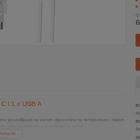
Ci
6
 C i 1 x USB A
P
Pl
otnu provodljivost sa većom otpornošću na temperaturu i napon,
P
ju izlaz i konverziju u poređenju sa punja...
Pl
Pročitaj više...
V