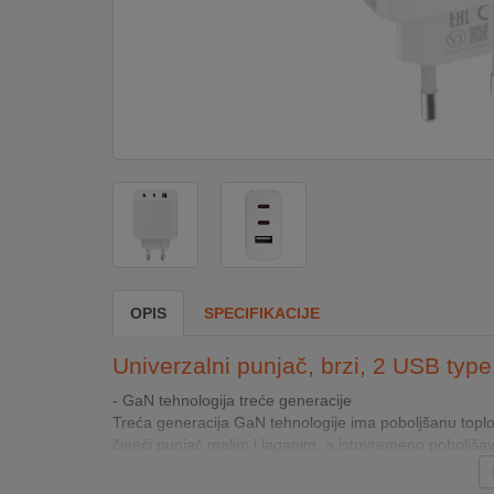
DOM
&
ALATI
ENERGIJA
KLIMATIZACIJA
OPIS
SPECIFIKACIJE
SECURITY
Univerzalni punjač, brzi, 2 USB type
PC
- GaN tehnologija treće generacije
&
Treća generacija GaN tehnologije ima poboljšanu topl
GAME
čineći punjač malim i laganim, a istovremeno poboljšava