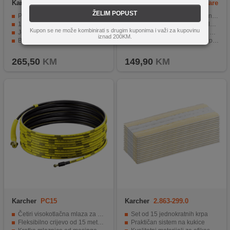
Karcher
TLA 4
Karcher
WV 2 Universal Care
ŽELIM POPUST
Produživa dužina do 3,70 m za čišćenje visokih površina
Čišćenje bez tragova i kapanja prljave vode
180° zglob omogućava rad ispod kosina i nadstrešnica
Tehnologija 360° Comfort!Clean za rad u svim položajima
Kupon se ne može kombinirati s drugim kuponima i važi za kupovinu
Jednostavno rukovanje "klikom" pri produženju
Do 35 minuta rada s jednim punjenjem
iznad 200KM.
Bajonetska spojka omogućava brzu montažu
Čisti do približno 105 m² po punjenju
Kompatibilna sa Kärcher K i G serijama uređaja
USB-C punjenje i bogata dodatna oprema u pakiranju
265,50
KM
149,90
KM
Karcher
PC15
Karcher
2.863-299.0
Četiri visokotlačna mlaza za uklanjanje blokada.
Set od 15 jednokratnih krpa
Fleksibilno crijevo od 15 metara za lako manevriranje.
Praktičan sistem na kukice