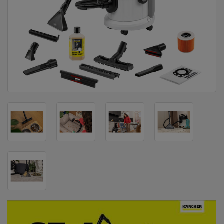
DOM
&
ALATI
ENERGIJA
KLIMATIZACIJA
SECURITY
PC
&
GAME