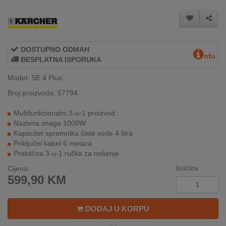
REKLAMACIJA
I
SERVIS
O
DOSTUPNO ODMAH
nfo
NAMA
BESPLATNA ISPORUKA
Model: SE 4 Plus
KATALOZI
Broj proizvoda: 57794
KAKO
Multifunkcionalni 3-u-1 proizvod
KUPITI?
Nazivna snaga 1000W
Kapacitet spremnika čiste vode 4 litra
KUPOVINA
Priključni kabel 6 metara
IZ
Praktična 3-u-1 ručka za nošenje
INOSTRANSTVA
Cijena:
Količina
599,90
KM
OZNAKE
ENERGETSKE
UČINKOVITOSTI
DODAJ U KORPU
DIGITALIS