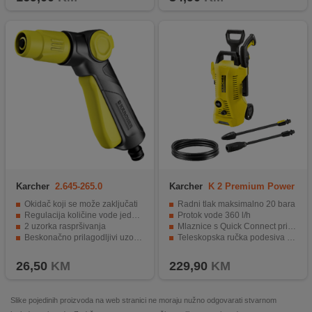
Karcher
2.645-265.0
Karcher
K 2 Premium Power
Control
Okidač koji se može zaključati
Radni tlak maksimalno 20 bara
Regulacija količine vode jednom rukom
Protok vode 360 l/h
2 uzorka raspršivanja
Mlaznice s Quick Connect priključkom
Beskonačno prilagodljivi uzorci raspršivanja
Teleskopska ručka podesiva po visini
Kompatibilan sa svim sustavima za klik
Aplikacija Kärcher Home & Garden
26,50
KM
229,90
KM
Slike pojedinih proizvoda na web stranici ne moraju nužno odgovarati stvarnom