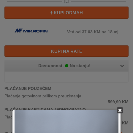
ILI
KUPI ODMAH
Već od 37.03 KM na 18 mj.
KUPI NA RATE
Dostupnost:
Na stanju!
PLAĆANJE POUZEĆEM
Plaćanje gotovinom prilikom preuzimanja
599,90
KM
×
PLAĆANJE KARTICAMA JEDNOKRATNO
Plaćanje karticama(sve banke)
599,90
KM