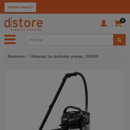
KATEGORIJE
Pozovi i naruči
0
TV
&
SAT
Naslovna
Usisavač za dubinsko pranje, 1000W
MOBILNI
UREĐAJI
AUDIO
KABLOVI
KUĆANSKI
APARATI