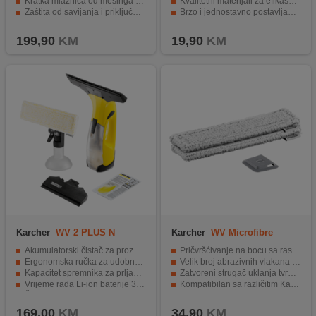
Kratka mlaznica od mesinga za optimalnu pokretljivost.
Kvalitetni materijali za efikasno čišćenje
Zaštita od savijanja i priključak od mesinga za dugotrajnost.
Brzo i jednostavno postavljanje i uklanjanje
Prikladan za primjenu u kući i vanjskom području.
Ušteda vremena i truda pri čišćenju
199,90
KM
19,90
KM
Karcher
WV 2 PLUS N
Karcher
WV Microfibre
Cleaning Head Outdoor
Akumulatorski čistač za prozore.
Pričvršćivanje na bocu sa raspršivačem.
Ergonomska ručka za udobno rukovanje.
Velik broj abrazivnih vlakana za vanjske prozore.
Kapacitet spremnika za prljavu vodu 100 ml.
Zatvoreni strugač uklanja tvrdokornu prljavštinu.
Vrijeme rada Li-ion baterije 35 minuta.
Kompatibilan sa različitim Karcher uređajima.
Širina usisne mlaznice do 280 mm.
Jednostavna zamjena krpe za brisanje.
169,00
KM
34,90
KM