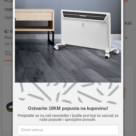
PLAĆANJE KARTICAMA DO 24 RATE
Vidi više...
VIRMANSKO PLAĆANJE
Uplata po predračunu putem banke
599,90
KM
Brza dostava!
Narudžbe zaprimljene radnim danima do 13h šaljemo isti dan, a
na Vašoj adresi paket je već za 24–48h.
SLIČNI PROIZVODI
Novo
Ostvarite 10KM popusta na kupovinu!
Pretplatite se na naš newsletter i budite prvi koji će saznati za
naše popuste i specijalne ponude.