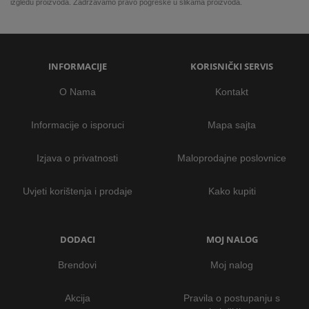
izgledu proizvoda. Zadržavamo pravo pogreške u slikama proizvoda.
INFORMACIJE
KORISNIČKI SERVIS
O Nama
Kontakt
Informacije o isporuci
Mapa sajta
Izjava o privatnosti
Maloprodajne poslovnice
Uvjeti korištenja i prodaje
Kako kupiti
DODACI
MOJ NALOG
Brendovi
Moj nalog
Akcija
Pravila o postupanju s