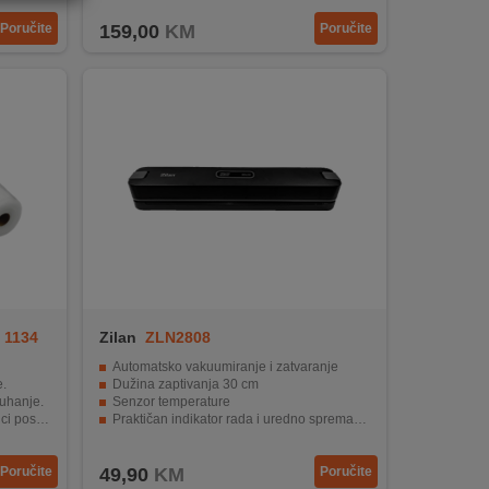
Poručite
159,00
KM
Poručite
 1134
Zilan
ZLN2808
Automatsko vakuumiranje i zatvaranje
.
Dužina zaptivanja 30 cm
kuhanje.
Senzor temperature
posuđa.
Praktičan indikator rada i uredno spremanje kabla
Jednostavan rad jednim dodirom
Poručite
49,90
KM
Poručite