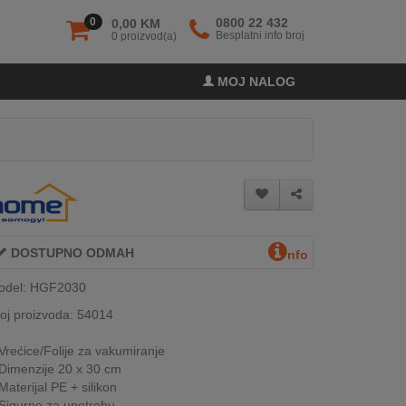
0
0800 22 432
0,00 KM
Besplatni info broj
0 proizvod(a)
MOJ NALOG
DOSTUPNO ODMAH
nfo
odel: HGF2030
oj proizvoda: 54014
Vrećice/Folije za vakumiranje
Dimenzije 20 x 30 cm
Materijal PE + silikon
Sigurne za upotrebu