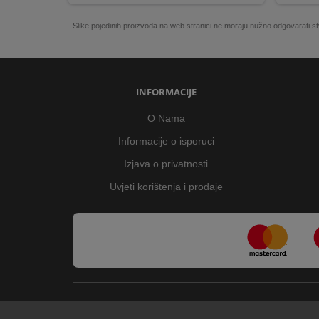
Slike pojedinih proizvoda na web stranici ne moraju nužno odgovarati
INFORMACIJE
O Nama
Informacije o isporuci
Izjava o privatnosti
Uvjeti korištenja i prodaje