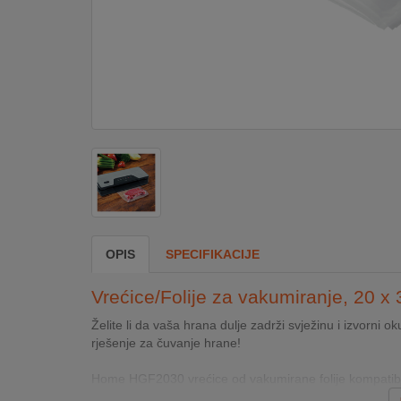
DOM
&
ALATI
ENERGIJA
KLIMATIZACIJA
OPIS
SPECIFIKACIJE
SECURITY
Vrećice/Folije za vakumiranje, 20 x
PC
Želite li da vaša hrana dulje zadrži svježinu i izvorn
&
rješenje za čuvanje hrane!
GAME
Home HGF2030 vrećice od vakumirane folije kompati