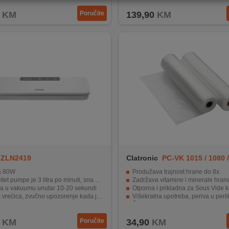
KM
Poručite
139,90
KM
ZLN2419
Clatronic
PC-VK 1015 / 1080 /
a 80W
Produžava trajnost hrane do 8x.
 pumpe je 3 litra po minuti, snaga pumpe je 65Kpa
Zadržava vitamine i minerale hrane
ra u vakuumu unutar 10-20 sekundi
Otporna i prikladna za Sous Vide 
ećica, zvučno upozorenje kada je pečaćenje završeno
Višekratna upotreba, periva u perilici 
mirati vrećice max. širine 30 cm, širina zatvaranja je 2 mm
Širina 28 cm, dužina 6 metara.
KM
Poručite
34,90
KM