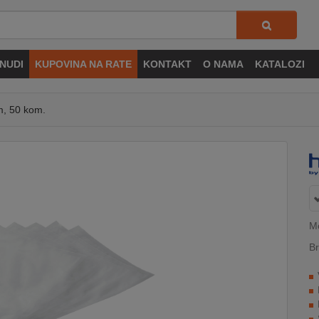
NUDI
KUPOVINA NA RATE
KONTAKT
O NAMA
KATALOZI
m, 50 kom.
M
Br