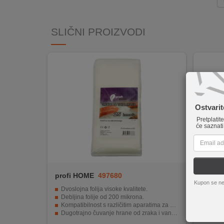
INTERNO
SLIČNI PROIZVODI
MOJ
NALOG
AKCIJE
BRENDOVI
Ostvari
Pretplatit
NOVO
će saznati
U
PONUDI
KONTAKT
profi HOME
497680
profi
Kupon se ne
KUPOVINA
Dvoslojna folija visoke kvalitete.
Dvoslo
NA
Debljina folije od 200 mikrona.
25 ko
Kompatibilnost s različitim aparatima za vakumiranje.
Priklad
RATE
Dugotrajno čuvanje hrane od zraka i vanjskih utjecaja.
Dugotra
Ekološki prihvatljive i praktične za korištenje.