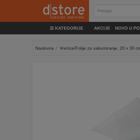
KATEGORIJE
KATEGORIJE
AKCIJE
NOVO U PO
TV
&
SAT
Naslovna
Vrećice/Folije za vakumiranje, 20 x 30 c
MOBILNI
UREĐAJI
AUDIO
KABLOVI
KUĆANSKI
APARATI