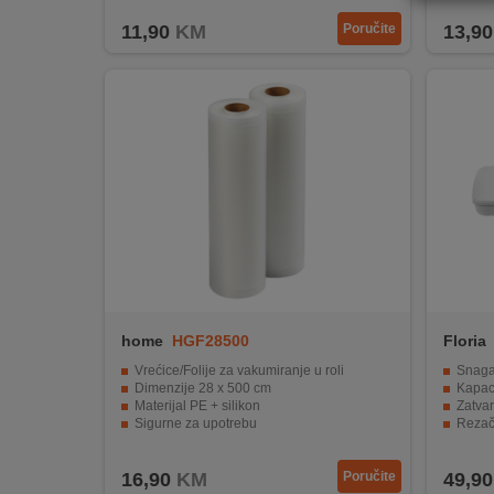
REKLAMACIJA
11,90
KM
Poručite
13,90
I
SERVIS
O
NAMA
KATALOZI
KAKO
KUPITI?
KUPOVINA
IZ
home
HGF28500
Floria
INOSTRANSTVA
Vrećice/Folije za vakumiranje u roli
Snag
Dimenzije 28 x 500 cm
Kapacitet
OZNAKE
Materijal PE + silikon
Zatva
ENERGETSKE
Sigurne za upotrebu
Rezač vr
UČINKOVITOSTI
Pakiranje 2 komada
Može vakuu
16,90
KM
Poručite
49,90
DIGITALIS