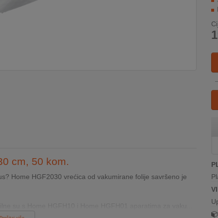
Ci
1
 30 cm, 50 kom.
P
i okus? Home HGF2030 vrećica od vakumirane folije savršeno je
Pl
V
U
bilne su s Home HGFH10 i Home HGFH01 aparatima za vaku...
Pročitaj više...