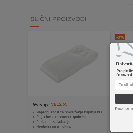
INTERNO
SLIČNI PROIZVODI
MOJ
NALOG
-9%
AKCIJE
BRENDOVI
Ostvari
Pretplatit
NOVO
će saznati
U
PONUDI
KONTAKT
Gorenje
VB12/55
Goren
Kupon se ne
KUPOVINA
Nepropusnost za produženje trajanja hrane.
Snaga
NA
Pogodne za ponovnu upotrebu.
Funkcij
Prikladne za kuhanje.
Ručno otv
RATE
Neutralni miris i okus.
Elektr
Dimenzije 120 x 550 mm, 30 kom.
Priklju