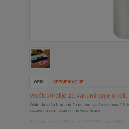
DOM
&
ALATI
ENERGIJA
KLIMATIZACIJA
OPIS
SPECIFIKACIJE
SECURITY
Vrećice/Folije za vakumiranje u roli
PC
Želite da vaša hrana duže ostane svježa i ukusna? S
&
sačuvati izvorni okus i miris vaše hrane.
GAME
Role vakuumske folije Home HGF28500 kompatibilne 