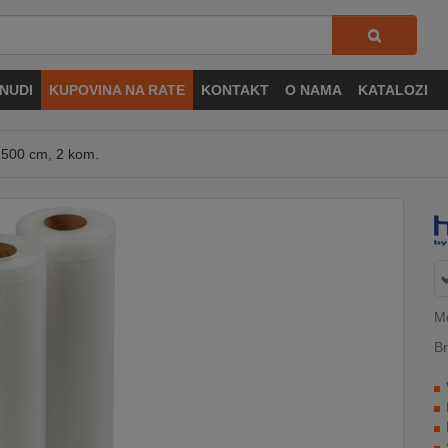
NUDI
KUPOVINA NA RATE
KONTAKT
O NAMA
KATALOZI
x 500 cm, 2 kom.
M
Br