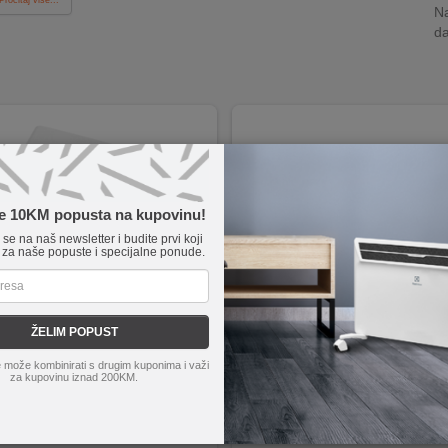
Na
da
te 10KM popusta na kupovinu!
e se na naš newsletter i budite prvi koji
 za naše popuste i specijalne ponude.
ŽELIM POPUST
je
VS120W
Gorenje
VB28/300
 može kombinirati s drugim kuponima i važi
 120W za učinkovit rad.
Dimenzije: 280 x 3000 mm, 2 kom.
za kupovinu iznad 200KM.
e varenja i vakumiranja plastičnih vrećica.
Nepropusne kese za vakumiranje 
aranje i kontrolno svjetlo za jednostavnu upotrebu.
Pogodne za ponovno korištenje.
onsko upravljanje za precizne postavke.
Mogu se koristiti za kuhanje.
čni kabl dužine 300mm za slobodu kretanja.
Neutralan miris i okus.