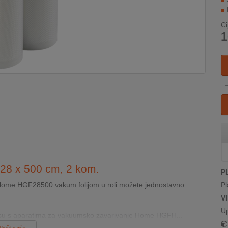
Ci
1
, 28 x 500 cm, 2 kom.
P
 Home HGF28500 vakum folijom u roli možete jednostavno
Pl
V
U
su s aparatima za vakuumsko zavarivanje Home HGFH...
Pročitaj više...