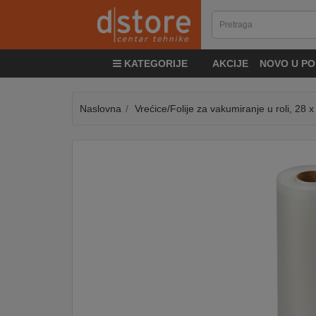
KATEGORIJE
KATEGORIJE
AKCIJE
NOVO U PO
TV
&
SAT
Naslovna
Vrećice/Folije za vakumiranje u roli, 28 
MOBILNI
UREĐAJI
AUDIO
KABLOVI
KUĆANSKI
APARATI