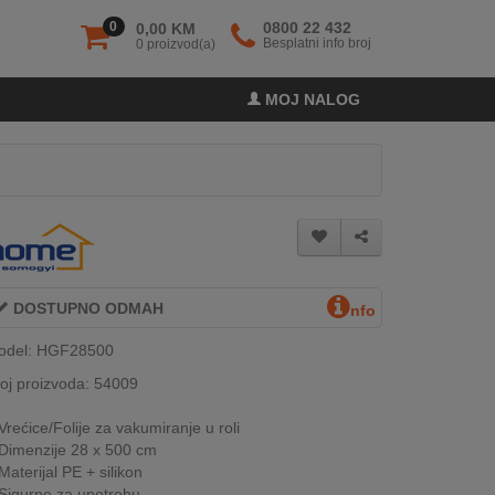
0
0800 22 432
0,00 KM
Besplatni info broj
0 proizvod(a)
MOJ NALOG
DOSTUPNO ODMAH
nfo
odel: HGF28500
oj proizvoda: 54009
Vrećice/Folije za vakumiranje u roli
Dimenzije 28 x 500 cm
Materijal PE + silikon
Sigurne za upotrebu