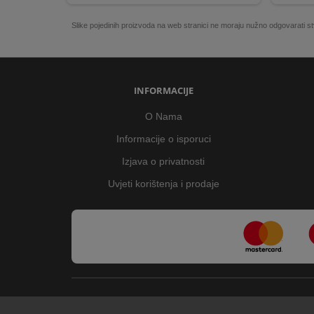
Slike pojedinih proizvoda na web stranici ne moraju nužno odgovarati
INFORMACIJE
O Nama
Informacije o isporuci
Izjava o privatnosti
Uvjeti korištenja i prodaje