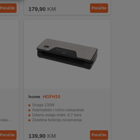
Poručite
179,90
KM
Poručite
home
HGFH10
Snaga 130W
Automatsko i ručno usisavanje
Usisna snaga maks. 0,7 bara
iranje
Zasebna funkcija zavarivanja
utjecaja
Kompaktna veličina
Poručite
139,90
KM
Poručite