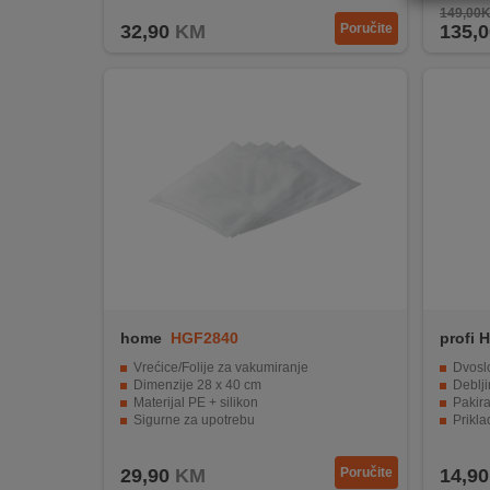
REKLAMACIJA
149,00
32,90
KM
Poručite
135,0
I
SERVIS
O
NAMA
KATALOZI
KAKO
KUPITI?
KUPOVINA
IZ
home
HGF2840
profi
INOSTRANSTVA
Vrećice/Folije za vakumiranje
Dvosloj
Dimenzije 28 x 40 cm
Deblji
OZNAKE
Materijal PE + silikon
Pakira
ENERGETSKE
Sigurne za upotrebu
Priklad
UČINKOVITOSTI
Pakiranje 50 komada
Dugot
29,90
KM
Poručite
14,90
DIGITALIS