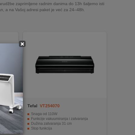
rudžbe zaprimljene radnim danima do 13h šaljemo isti
n, a na Vašoj adresi paket je već za 24–48h.
×
Tefal
VT254070
Snaga od 110W
hrane.
Funkcije vakuumiranja i zatvaranja
Dužina zatvaranja 31 cm
Stop funkcija
18 kesica uključeno u pakiranje