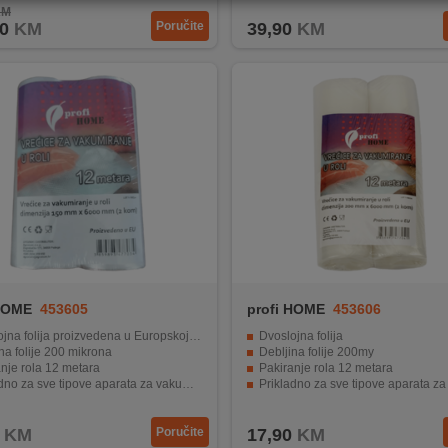
KM
0
KM
Poručite
39,90
KM
 HOME
453605
profi HOME
453606
na folija proizvedena u Europskoj uniji
Dvoslojna folija
na folije 200 mikrona
Debljina folije 200my
nje rola 12 metara
Pakiranje rola 12 metara
no za sve tipove aparata za vakumiranje
Prikladno za sve tipove aparata za vakum
rajno čuvanje hrane od zraka
Dugotrajno čuvanje hrane od zraka i vanjskih 
KM
Poručite
17,90
KM