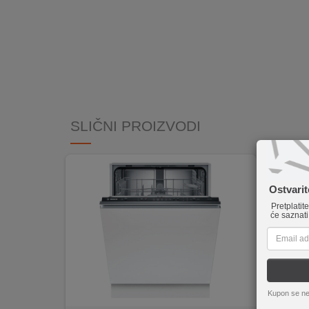
INTERNO
MOJ
NALOG
AKCIJE
SLIČNI PROIZVODI
BRENDOVI
NOVO
U
Ostvari
PONUDI
Pretplatit
će saznati
KONTAKT
KUPOVINA
NA
RATE
Kupon se ne