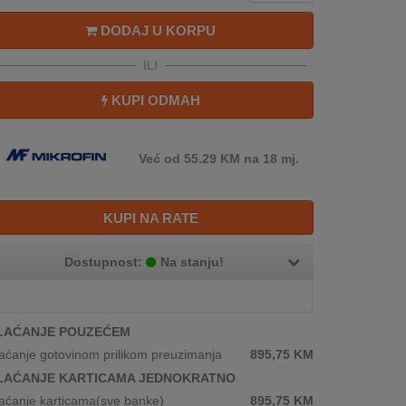
DODAJ U KORPU
ILI
KUPI ODMAH
Već od 55.29 KM na 18 mj.
KUPI NA RATE
Dostupnost:
Na stanju!
LAĆANJE POUZEĆEM
aćanje gotovinom prilikom preuzimanja
895,75
KM
LAĆANJE KARTICAMA JEDNOKRATNO
aćanje karticama(sve banke)
895,75
KM