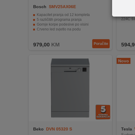
REKLAMACIJA
Bosch
SMV25AX06E
Indesi
I
Mašina 
SERVIS
Kapacitet pranja od 12 kompleta
224C ši
5 različitih programa pranja
Gornje korpe podesive po visini
O
Crveno led svjetlo na podu
AquaStop - Zaštita od propuštanja vode
NAMA
979,00
KM
Poručite
594,9
KATALOZI
Novo
KAKO
KUPITI?
KUPOVINA
IZ
INOSTRANSTVA
OZNAKE
ENERGETSKE
UČINKOVITOSTI
Beko
DVN 05320 S
Tesla
DIGITALIS
Sudoma