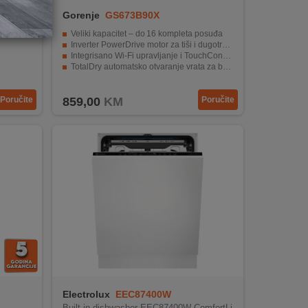
Gorenje
GS673B90X
a
Veliki kapacitet – do 16 kompleta posuđa
Inverter PowerDrive motor za tiši i dugotrajniji rad
Integrisano Wi‑Fi upravljanje i TouchControl
TotalDry automatsko otvaranje vrata za bolje sušenje
Kompleksni programi pranja uključujući brzo, intenzivno i noćno čišćenje
Poručite
859,00
KM
Poručite
Electrolux
EEC87400W
Built-in dishwasher EEC87400W ComfortLi