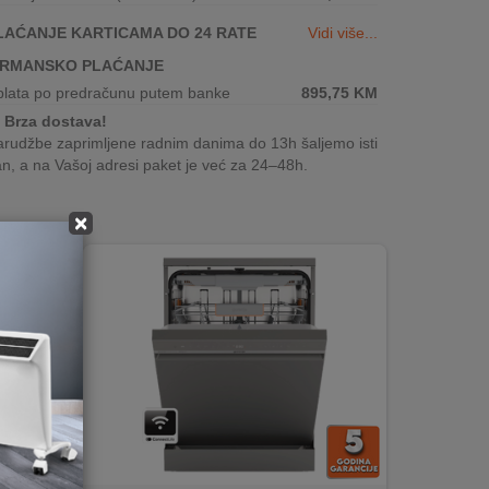
LAĆANJE KARTICAMA DO 24 RATE
Vidi više...
IRMANSKO PLAĆANJE
plata po predračunu putem banke
895,75
KM
Brza dostava!
rudžbe zaprimljene radnim danima do 13h šaljemo isti
n, a na Vašoj adresi paket je već za 24–48h.
×