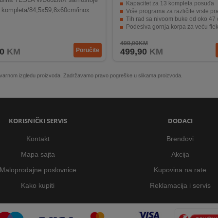
Kapacitet za 13 kompleta posuđa
 kompleta/84,5x59,8x60cm/inox
Više programa za različite vrste pr
Tih rad sa nivoom buke od oko 47
Podesiva gornja korpa za veću flek
Odgođeni start za praktičnije koriš
499,00KM
0
KM
Poručite
499,90
KM
 stvarnom izgledu proizvoda. Zadržavamo pravo pogreške u slikama proizvoda.
KORISNIČKI SERVIS
DODACI
Kontakt
Brendovi
Mapa sajta
Akcija
Maloprodajne poslovnice
Kupovina na rate
Kako kupiti
Reklamacija i servis