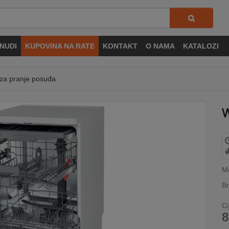
NUDI
KUPOVINA NA RATE
KONTAKT
O NAMA
KATALOZI
 pranje posuđa
M
Br
Ci
8