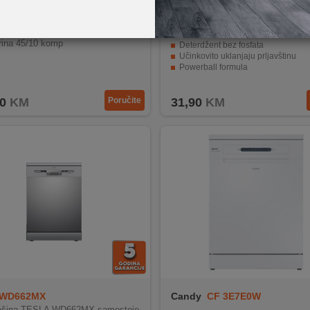
t
N00038643
Finish
Finish Classic 90
za pranje sudova Indesit DSFO3T
Tablete za mašinsko pranje posuđ
rina 45/10 komp
Deterdžent bez fosfata
Učinkovito uklanjaju prljavštinu
Powerball formula
Pakiranje 90 komada
0
KM
Poručite
31,90
KM
WD662MX
Candy
CF 3E7E0W
šina TESLA WD662MX samostoje