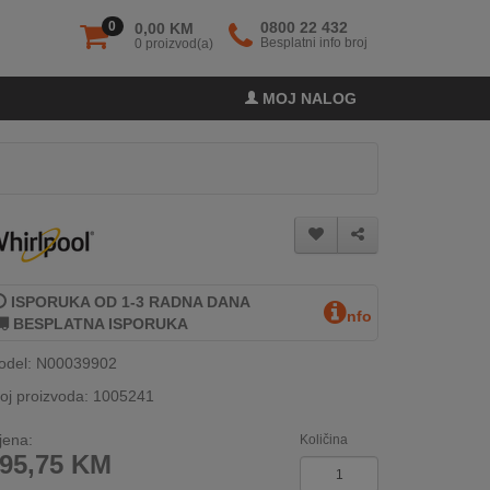
0
0800 22 432
0,00 KM
Besplatni info broj
0 proizvod(a)
MOJ NALOG
ISPORUKA OD 1-3 RADNA DANA
nfo
BESPLATNA ISPORUKA
odel: N00039902
oj proizvoda: 1005241
jena:
Količina
95,75
KM