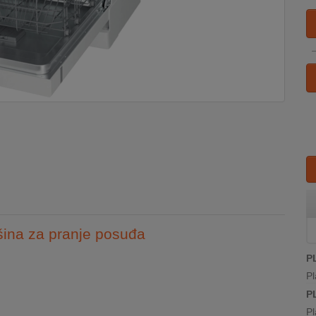
a za pranje posuđa
P
Pl
P
Pl