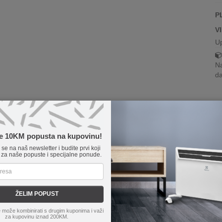
P
V
U
Na
da
te 10KM popusta na kupovinu!
e se na naš newsletter i budite prvi koji
 za naše popuste i specijalne ponude.
ŽELIM POPUST
 može kombinirati s drugim kuponima i važi
za kupovinu iznad 200KM.