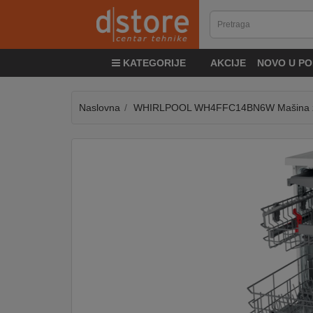
KATEGORIJE
KATEGORIJE
AKCIJE
NOVO U PO
TV
&
SAT
Naslovna
WHIRLPOOL WH4FFC14BN6W Mašina za
MOBILNI
UREĐAJI
AUDIO
KABLOVI
KUĆANSKI
APARATI