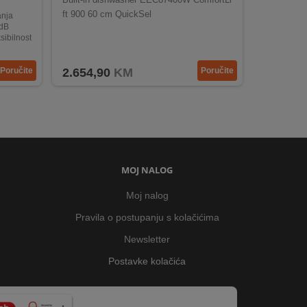
ft 900 60 cm QuickSel
anja
 dB
sibilnost
tenje
Poručite
2.654,90
KM
Poručite
MOJ NALOG
Moj nalog
Pravila o postupanju s kolačićima
Newsletter
Postavke kolačića