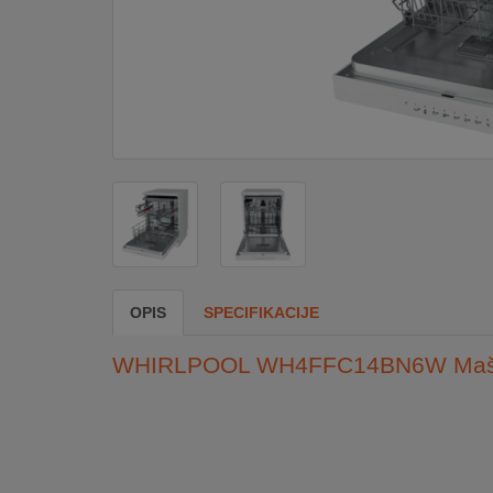
DOM
&
ALATI
ENERGIJA
KLIMATIZACIJA
OPIS
SPECIFIKACIJE
SECURITY
WHIRLPOOL WH4FFC14BN6W Mašin
PC
&
GAME