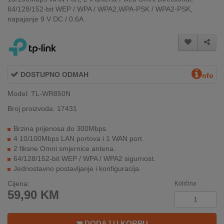
INTERNO
64/128/152-bit WEP / WPA / WPA2,WPA-PSK / WPA2-PSK,
napajanje 9 V DC / 0.6A
MOJ
NALOG
DOSTUPNO ODMAH
nfo
AKCIJE
Model: TL-WR850N
BRENDOVI
Broj proizvoda: 17431
NOVO
Brzina prijenosa do 300Mbps.
U
4 10/100Mbps LAN portova i 1 WAN port.
PONUDI
2 fiksne Omni smjernice antena.
64/128/152-bit WEP / WPA / WPA2 sigurnost.
KONTAKT
Jednostavno postavljanje i konfiguracija.
Cijena:
Količina
KUPOVINA
59,90
KM
NA
RATE
DODAJ U KORPU