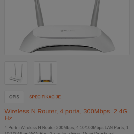
DOM
&
ALATI
ENERGIJA
KLIMATIZACIJA
SECURITY
OPIS
SPECIFIKACIJE
PC
Wireless N Router, 4 porta, 300Mbps, 2.4G
&
Hz
GAME
4-Portni Wireless N Router 300Mbps, 4 10/100Mbps LAN Ports, 1
10/100Mbps WAN Port, 2 x antena Fixed Omni Directional,