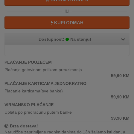
REKLAMACIJA
I
ILI
SERVIS
KUPI ODMAH
O
NAMA
Dostupnost:
Na stanju!
KATALOZI
KAKO
PLAĆANJE POUZEĆEM
KUPITI?
Plaćanje gotovinom prilikom preuzimanja
59,90
KM
KUPOVINA
PLAĆANJE KARTICAMA JEDNOKRATNO
IZ
Plaćanje karticama(sve banke)
INOSTRANSTVA
59,90
KM
VIRMANSKO PLAĆANJE
OZNAKE
ENERGETSKE
Uplata po predračunu putem banke
UČINKOVITOSTI
59,90
KM
Brza dostava!
DIGITALIS
Narudžbe zaprimljene radnim danima do 13h šaljemo isti dan, a