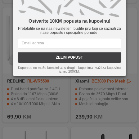
Ostvarite 10KM popusta na kupovinu!
Pretplatite se na naš newsletter i budite prvi koji će saznati za
naše popuste i specijalne ponude.
ŽELIM POPUST
Kupon se ne može kombinirati s drugim kuponima i važi za kupovinu
iznad 200KM.
REDLINE
RL-WR5500
Xiaomi
BE3600 Pro Mesh (1-
PACK)
Dual-band podrška za 2.4GHz i 5GHz frekvencije
Potpuna pokrivenost internetske veze u svakom kutku doma
Brzina do 1167 Mbps (300/867 Mbps)
Brzina do 3570 Mbps i Dual Band tehnologija
4 x 6 dBi omni fiksne antene
4 pojačala signala velike snage
4 x 10/100/1000 Mbps LAN portova
Mesh tehnologija
WPA / WPA2-PSK sigurnosni protokoli
Mi Home/Xiaomi Home aplikacija
69,90
KM
239,90
KM