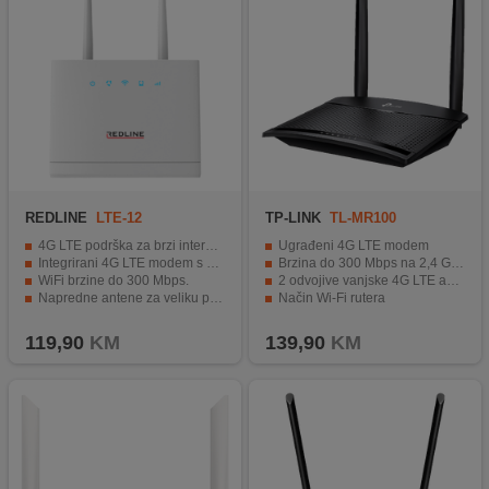
REDLINE
LTE-12
TP-LINK
TL-MR100
4G LTE podrška za brzi internet.
Ugrađeni 4G LTE modem
Integrirani 4G LTE modem s SIM utorom.
Brzina do 300 Mbps na 2,4 GHz
WiFi brzine do 300 Mbps.
2 odvojive vanjske 4G LTE antene
Napredne antene za veliku pokrivenost.
Način Wi-Fi rutera
Svestranost s podrškom za različite vrste povezivanja.
Mogućnost povezivanja do 32 uređaja.
119,90
KM
139,90
KM