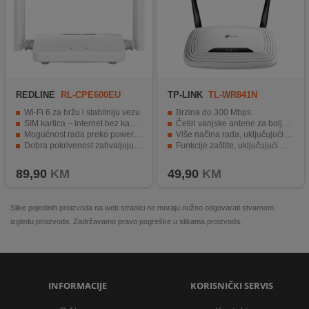
REDLINE
RL-CPE600EU
TP-LINK
TL-WR841N
AX300 4G LTE Router
Wi-Fi 6 za bržu i stabilniju vezu
Brzina do 300 Mbps.
SIM kartica – internet bez kablova
Četiri vanjske antene za bolju pokrivenost signala.
Mogućnost rada preko powerbanka (Type-C)
Više načina rada, uključujući AP mod, Repeater mod i WISP mod.
Dobra pokrivenost zahvaljujući antenama
Funkcije zaštite, uključujući WEP, WPA / WPA2 enkripciju i WPS gumb.
Jednostavan plug & play rad
Jednostavno korisničko sučelje za jednostavnu konfiguraciju.
89,90
KM
49,90
KM
Slike pojedinih proizvoda na web stranici ne moraju nužno odgovarati stvarnom
izgledu proizvoda. Zadržavamo pravo pogreške u slikama proizvoda.
INFORMACIJE
KORISNIČKI SERVIS