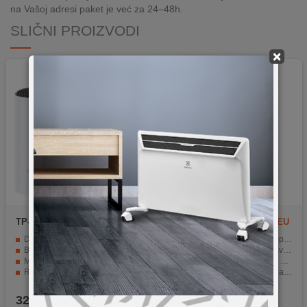
na Vašoj adresi paket je već za 24–48h.
SLIČNI PROIZVODI
×
TP-LINK
DECO M4(3-PACK)
Xiaomi
AX3000 Mesh NE EU
Deco Mesh tehnologija za besprijekornu pokrivenost
Wi-Fi 6 tehnologija za punu pokrivenost
Brzine do 1167 Mbps za stabilne veze
Mrežni sistem s samo popravljanjem
Mogućnost upravljanja prometom do 100 uređaja
Jednostavna instalacija bez stručnosti
Roditeljski nadzor s jedinstvenim profilima
Brzina do 2976Mbps s 2 pojasa
Jednostavno postavljanje putem aplikacije Deco
OFDMA tehnologija za manje kašnjenja
329,90
KM
149,90
KM