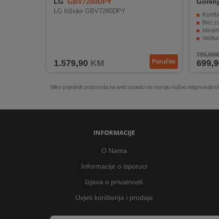
LG
GBV7280DPY
Goren
LG frižider GBV7280DPY
Kombino
Bez z
Idealn
Velika
Brzo 
795,00
1.579,90
KM
Poručite
699,9
Slike pojedinih proizvoda na web stranici ne moraju nužno odgovarati
INFORMACIJE
O Nama
Informacije o isporuci
Izjava o privatnosti
Uvjeti korištenja i prodaje