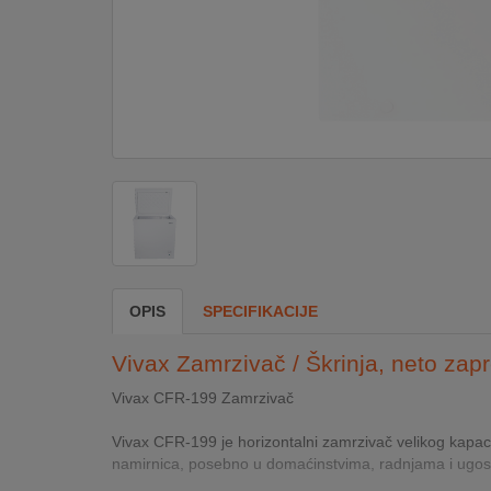
DOM
&
ALATI
ENERGIJA
KLIMATIZACIJA
OPIS
SPECIFIKACIJE
SECURITY
Vivax Zamrzivač / Škrinja, neto zapr
PC
Vivax CFR-199 Zamrzivač
&
GAME
Vivax CFR-199 je horizontalni zamrzivač velikog kapacite
namirnica, posebno u domaćinstvima, radnjama i ugosti