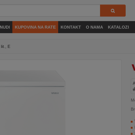
NUDI
KUPOVINA NA RATE
KONTAKT
O NAMA
KATALOZI
it., E
M
Br