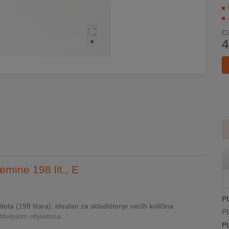
Ci
4
emine 198 lit., E
P
ta (198 litara), idealan za skladištenje većih količina
Pl
teljskim objektima.
P