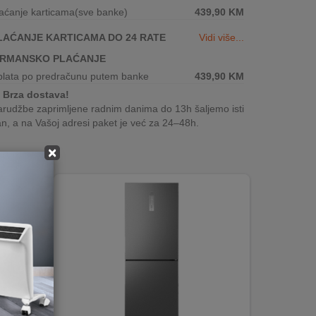
aćanje karticama(sve banke)
439,90
KM
LAĆANJE KARTICAMA DO 24 RATE
Vidi više...
IRMANSKO PLAĆANJE
plata po predračunu putem banke
439,90
KM
Brza dostava!
rudžbe zaprimljene radnim danima do 13h šaljemo isti
n, a na Vašoj adresi paket je već za 24–48h.
×