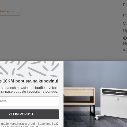
Pl
Pročitaj više...
P
V
U
Na
da
te 10KM popusta na kupovinu!
e se na naš newsletter i budite prvi koji
 za naše popuste i specijalne ponude.
ŽELIM POPUST
 može kombinirati s drugim kuponima i važi