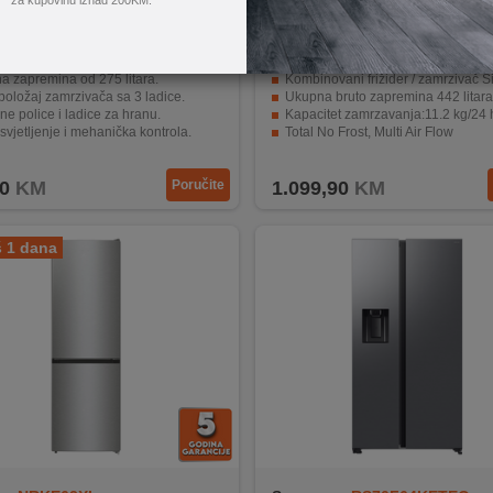
za kupovinu iznad 200KM.
BCHA275K3SN
Tesla
RB4300FHBE
a zapremina od 275 litara.
Kombinovani frižider / zamrzivač Side 
položaj zamrzivača sa 3 ladice.
Ukupna bruto zapremina 442 litara
ne police i ladice za hranu.
Kapacitet zamrzavanja:11.2 kg/24 
vjetljenje i mehanička kontrola.
Total No Frost, Multi Air Flow
hlađenja Polu No-Frost i energetski razred F.
LED ekran na dodir
0
KM
Poručite
1.099,90
KM
š 1 dana