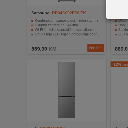
REKLAMACIJA
I
Samsung
RB34C602ES9/EK
Beko
SERVIS
Kombinovani samostojeći frižider / zamrzivač
Ukupn
Ukupna zapremina 344 litra
Donji 
O
Wi-Fi funkciju za praktično upravljanje putem pametnog uređaja
Stakle
NAMA
Unutrašnje LED svjetlo omogućuje dobru vidljivost
LED os
Police su izrađene od kaljenog stakla
Sistem 
KATALOZI
869,00
KM
Poručite
889,0
KAKO
KUPITI?
-12% jo
KUPOVINA
IZ
INOSTRANSTVA
OZNAKE
ENERGETSKE
UČINKOVITOSTI
DIGITALIS