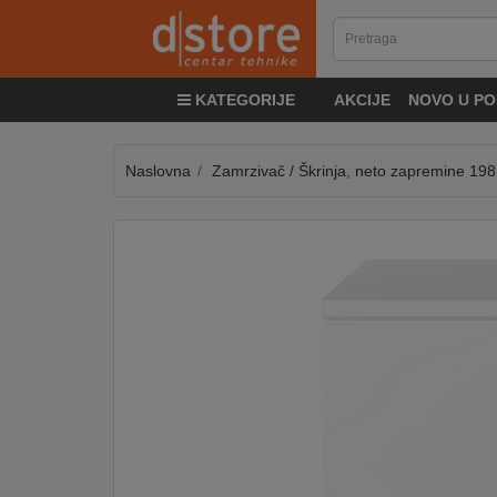
KATEGORIJE
KATEGORIJE
AKCIJE
NOVO U PO
TV
&
SAT
Naslovna
Zamrzivač / Škrinja, neto zapremine 198 l
MOBILNI
UREĐAJI
AUDIO
KABLOVI
KUĆANSKI
APARATI