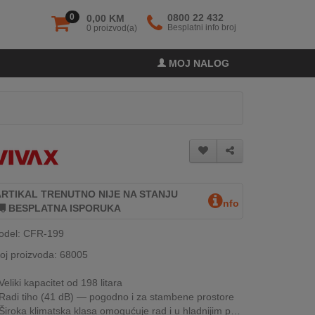
0
0800 22 432
0,00 KM
Besplatni info broj
0 proizvod(a)
MOJ NALOG
ARTIKAL TRENUTNO NIJE NA STANJU
nfo
BESPLATNA ISPORUKA
odel: CFR-199
oj proizvoda: 68005
Veliki kapacitet od 198 litara
Radi tiho (41 dB) — pogodno i za stambene prostore
Široka klimatska klasa omogućuje rad i u hladnijim prostorijama