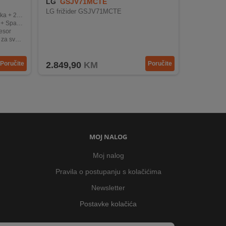
LG
GSJV71MCTE
LG frižider GSJV71MCTE
amrzivača
hnologija
resor
aktičnost
rtThings
Poručite
2.849,90
KM
Poručite
MOJ NALOG
Moj nalog
Pravila o postupanju s kolačićima
Newsletter
Postavke kolačića