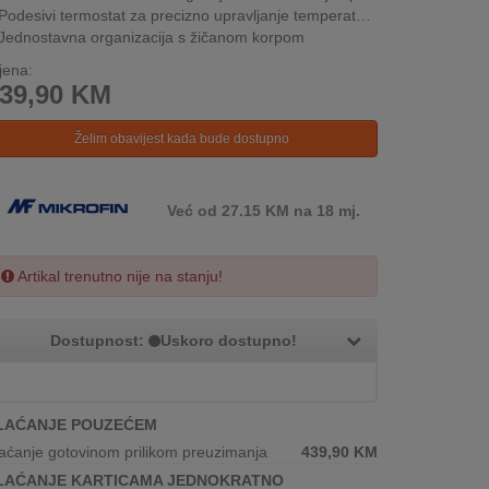
Podesivi termostat za precizno upravljanje temperaturom
Jednostavna organizacija s žičanom korpom
jena:
39,90
KM
Želim obavijest kada bude dostupno
Već od 27.15 KM na 18 mj.
Artikal trenutno nije na stanju!
Dostupnost:
Uskoro dostupno!
LAĆANJE POUZEĆEM
aćanje gotovinom prilikom preuzimanja
439,90
KM
LAĆANJE KARTICAMA JEDNOKRATNO