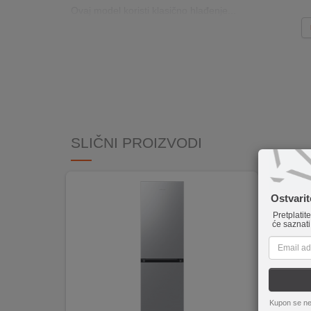
Ovaj model koristi klasično hlađenje...
INTERNO
MOJ
NALOG
AKCIJE
BRENDOVI
SLIČNI PROIZVODI
NOVO
U
PONUDI
Ostvari
Pretplatit
će saznati
KONTAKT
KUPOVINA
NA
RATE
Kupon se ne