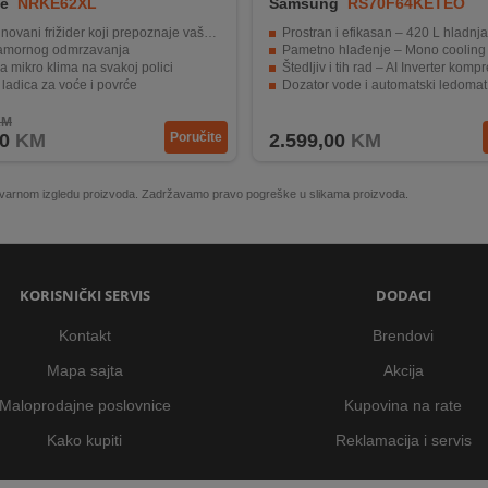
je
NRKE62XL
Samsung
RS70F64KETEO
vani frižider koji prepoznaje vaše navike
Prostran i efikasan – 420 L hladnjaka + 220 L z
amornog odmrzavanja
Pametno hlađenje – Mono cooling + SpaceMax™ te
a mikro klima na svakoj polici
Štedljiv i tih rad – AI Inverter komp
 ladica za voće i povrće
Dozator vode i automatski ledomat za svakodnevnu pr
zamrzavanje
Pametno upravljanje – ugrađeni Wi-Fi i Sma
KM
0
KM
Poručite
2.599,00
KM
 stvarnom izgledu proizvoda. Zadržavamo pravo pogreške u slikama proizvoda.
KORISNIČKI SERVIS
DODACI
Kontakt
Brendovi
Mapa sajta
Akcija
Maloprodajne poslovnice
Kupovina na rate
Kako kupiti
Reklamacija i servis