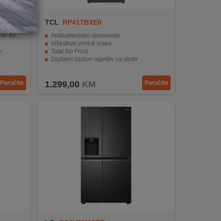
TCL
RP417BXE0
By Side
Antibakterijsko djelovanje
Višestruki protok zraka
h
Total No Frost
Digitalni zaslon osjetljiv na dodir
Inverter
Poručite
1.299,00
KM
Poručite