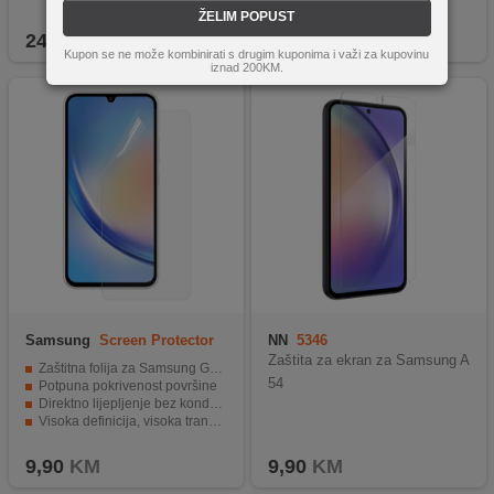
Tanak i neprimjetan na uređaju
ŽELIM POPUST
24,90
KM
12,90
KM
Kupon se ne može kombinirati s drugim kuponima i važi za kupovinu
iznad 200KM.
Samsung
Screen Protector
NN
5346
A34
Zaštita za ekran za Samsung A
Zaštitna folija za Samsung Galaxy A34
54
Potpuna pokrivenost površine
Direktno lijepljenje bez kondenzacije vode
Visoka definicija, visoka transparentnost
Izdržljiva površina
9,90
KM
9,90
KM