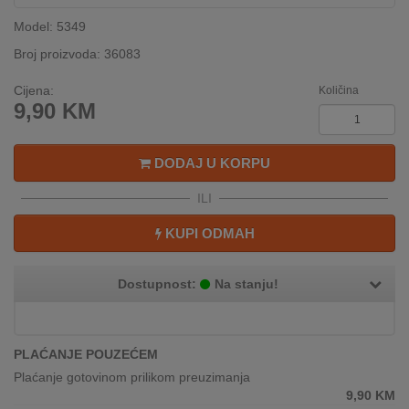
INTERNO
Model: 5349
Broj proizvoda: 36083
MOJ
Cijena:
Količina
NALOG
9,90
KM
AKCIJE
DODAJ U KORPU
BRENDOVI
ILI
NOVO
KUPI ODMAH
U
PONUDI
Dostupnost:
Na stanju!
KONTAKT
KUPOVINA
PLAĆANJE POUZEĆEM
NA
RATE
Plaćanje gotovinom prilikom preuzimanja
9,90
KM