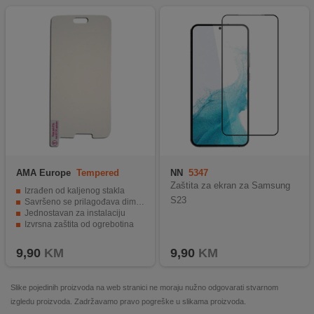
AMA Europe
Tempered
NN
5347
Glass, Galaxy S8
Zaštita za ekran za Samsung
Izrađen od kaljenog stakla
S23
Savršeno se prilagođava dimenzijama S8
Jednostavan za instalaciju
Izvrsna zaštita od ogrebotina
Visoka otpornost na udarce
9,90
KM
9,90
KM
Slike pojedinih proizvoda na web stranici ne moraju nužno odgovarati stvarnom
izgledu proizvoda. Zadržavamo pravo pogreške u slikama proizvoda.