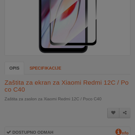
DOM
&
ALATI
ENERGIJA
OPIS
SPECIFIKACIJE
KLIMATIZACIJA
Zaštita za ekran za Xiaomi Redmi 12C / Po
co C40
SECURITY
Zaštita za zaslon za Xiaomi Redmi 12C / Poco C40
PC
&
GAME
DOSTUPNO ODMAH
nfo