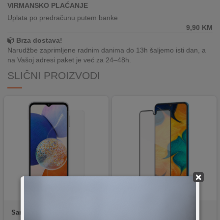
REKLAMACIJA
VIRMANSKO PLAĆANJE
I
Uplata po predračunu putem banke
SERVIS
9,90
KM
Brza dostava!
O
Narudžbe zaprimljene radnim danima do 13h šaljemo isti dan, a
NAMA
na Vašoj adresi paket je već za 24–48h.
SLIČNI PROIZVODI
KATALOZI
KAKO
KUPITI?
KUPOVINA
IZ
INOSTRANSTVA
OZNAKE
×
ENERGETSKE
UČINKOVITOSTI
Samsung
Screen Protector
Platoon
Staklo A40 10D
DIGITALIS