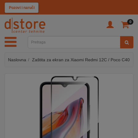
KATEGORIJE
Pozovi i naruči
0
TV
&
SAT
Naslovna
Zaštita za ekran za Xiaomi Redmi 12C / Poco C40
MOBILNI
UREĐAJI
AUDIO
KABLOVI
KUĆANSKI
APARATI